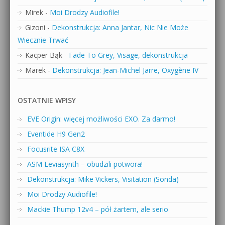
Mirek
-
Moi Drodzy Audiofile!
Gizoni
-
Dekonstrukcja: Anna Jantar, Nic Nie Może
Wiecznie Trwać
Kacper Bąk
-
Fade To Grey, Visage, dekonstrukcja
Marek
-
Dekonstrukcja: Jean-Michel Jarre, Oxygène IV
OSTATNIE WPISY
EVE Origin: więcej możliwości EXO. Za darmo!
Eventide H9 Gen2
Focusrite ISA C8X
ASM Leviasynth – obudzili potwora!
Dekonstrukcja: Mike Vickers, Visitation (Sonda)
Moi Drodzy Audiofile!
Mackie Thump 12v4 – pół żartem, ale serio