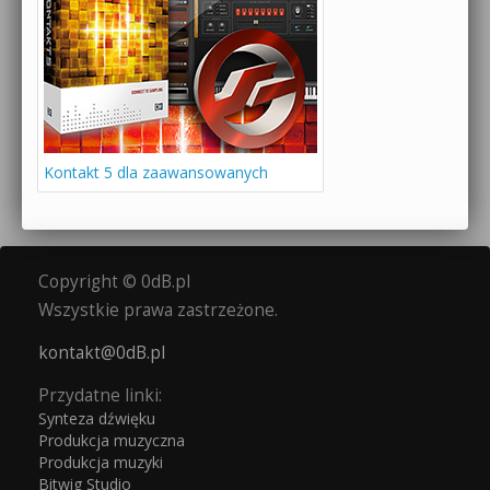
Kontakt 5 dla zaawansowanych
Copyright © 0dB.pl
Wszystkie prawa zastrzeżone.
kontakt@0dB.pl
Przydatne linki:
Synteza dźwięku
Produkcja muzyczna
Produkcja muzyki
Bitwig Studio