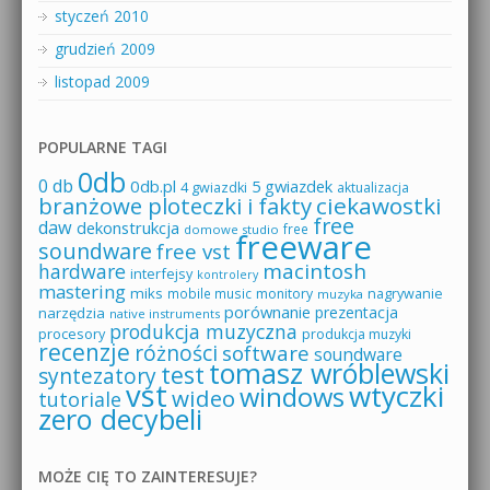
styczeń 2010
grudzień 2009
listopad 2009
POPULARNE TAGI
0db
0 db
0db.pl
5 gwiazdek
4 gwiazdki
aktualizacja
branżowe ploteczki i fakty
ciekawostki
free
daw
dekonstrukcja
free
domowe studio
freeware
soundware
free vst
macintosh
hardware
interfejsy
kontrolery
mastering
miks
mobile music
monitory
nagrywanie
muzyka
porównanie
prezentacja
narzędzia
native instruments
produkcja muzyczna
procesory
produkcja muzyki
recenzje
różności
software
soundware
tomasz wróblewski
test
syntezatory
vst
wtyczki
windows
wideo
tutoriale
zero decybeli
MOŻE CIĘ TO ZAINTERESUJE?