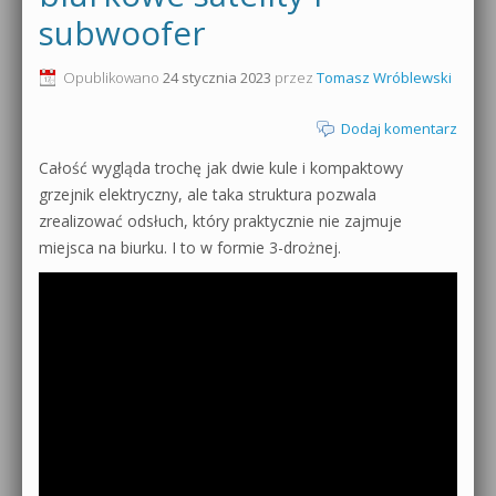
subwoofer
0dB.pl - informacje
Produkcja muzyczna od podstaw
Opublikowano
24 stycznia 2023
przez
Tomasz Wróblewski
Newsletter
Sylenth1 od podstaw
Dodaj komentarz
Materiały dla mediów
Sound Forge od podstaw
Całość wygląda trochę jak dwie kule i kompaktowy
Archiwum aktualności
grzejnik elektryczny, ale taka struktura pozwala
Dubstep z syntezatorem Massive
zrealizować odsłuch, który praktycznie nie zajmuje
Polityka prywatności
miejsca na biurku. I to w formie 3-drożnej.
Kontakt 5 Kompendium
Regulamin
Pakiety
Działanie sklepu internetowego
Wyszukiwanie