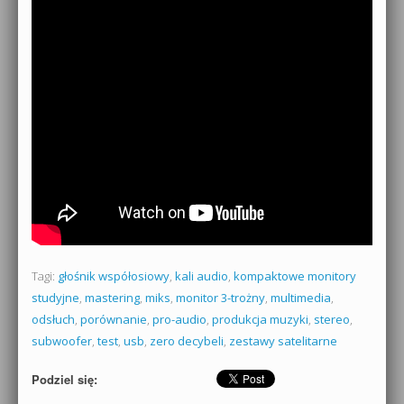
Tagi:
głośnik współosiowy
,
kali audio
,
kompaktowe monitory
studyjne
,
mastering
,
miks
,
monitor 3-trożny
,
multimedia
,
odsłuch
,
porównanie
,
pro-audio
,
produkcja muzyki
,
stereo
,
subwoofer
,
test
,
usb
,
zero decybeli
,
zestawy satelitarne
Podziel się: