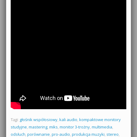
Tagi:
głośnik współosiowy
,
kali audio
,
kompaktowe monitory
studyjne
,
mastering
,
miks
,
monitor 3-trożny
,
multimedia
,
odsłuch
,
porównanie
,
pro-audio
,
produkcja muzyki
,
stereo
,