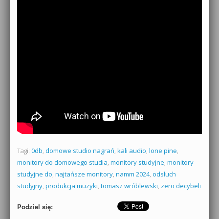
Tagi:
0db
,
domowe studio nagrań
,
kali audio
,
lone pine
,
monitory do domowego studia
,
monitory studyjne
,
monitory
studyjne do
,
najtańsze monitory
,
namm 2024
,
odsłuch
studyjny
,
produkcja muzyki
,
tomasz wróblewski
,
zero decybeli
Podziel się: