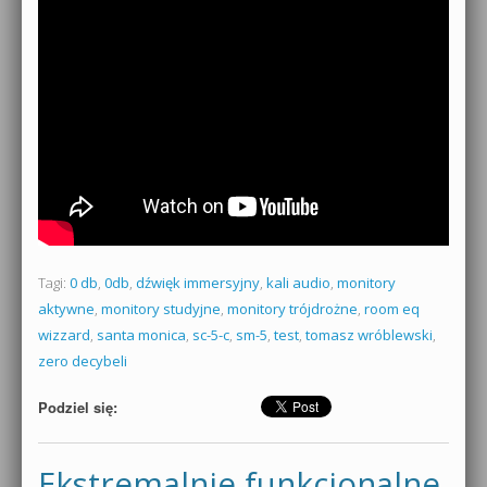
Tagi:
0 db
,
0db
,
dźwięk immersyjny
,
kali audio
,
monitory
aktywne
,
monitory studyjne
,
monitory trójdrożne
,
room eq
wizzard
,
santa monica
,
sc-5-c
,
sm-5
,
test
,
tomasz wróblewski
,
zero decybeli
Podziel się:
Ekstremalnie funkcjonalne