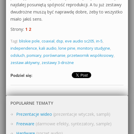
najdalej posuniętą spójność reprodukcji. A tu już zestawy
dwudrożne muszą być naprawdę dobre, żeby to wszystko
miało jakiś sens.
Strony:
1
2
Tagi:
bliskie pole
,
coaxial
,
dsp
,
eve audio sc205
,
in-5
,
independence
,
kali audio
,
lone pine
,
monitory studyjne
,
odsłuch
,
pomiary
,
porównanie
,
przetwornik współosiowy
,
zestaw aktywny
,
zestawy 3-drożne
Podziel się:
POPULARNE TEMATY
Prezentacje wideo
(prezentacje wtyczek, sampli)
Freeware
(darmowe efekty, syntezatory, sample)
Hardware
(sprzęt audio)