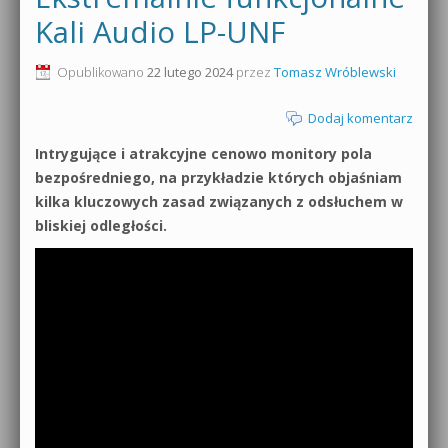
Kali Audio LP-UNF
Opublikowano
22 lutego 2024
przez
Tomasz Wróblewski
Dodaj komentarz
Intrygujące i atrakcyjne cenowo monitory pola
bezpośredniego, na przykładzie których objaśniam
kilka kluczowych zasad związanych z odsłuchem w
bliskiej odległości.