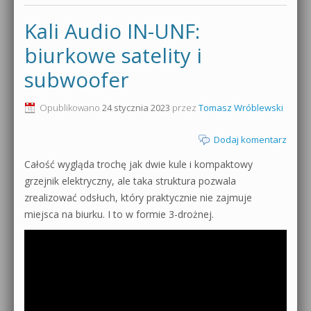
Kali Audio IN-UNF:
biurkowe satelity i
subwoofer
Opublikowano
24 stycznia 2023
przez
Tomasz Wróblewski
Dodaj komentarz
Całość wygląda trochę jak dwie kule i kompaktowy
grzejnik elektryczny, ale taka struktura pozwala
zrealizować odsłuch, który praktycznie nie zajmuje
miejsca na biurku. I to w formie 3-drożnej.