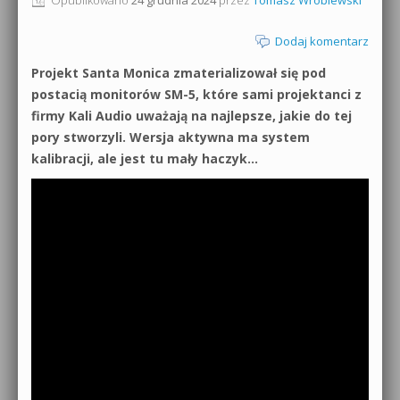
0dB.pl - informacje
Produkcja muzyczna od podstaw
Dodaj komentarz
Newsletter
Projekt Santa Monica zmaterializował się pod
Sylenth1 od podstaw
postacią monitorów SM-5, które sami projektanci z
Materiały dla mediów
firmy Kali Audio uważają na najlepsze, jakie do tej
Sound Forge od podstaw
pory stworzyli. Wersja aktywna ma system
Archiwum aktualności
kalibracji, ale jest tu mały haczyk…
Dubstep z syntezatorem Massive
Polityka prywatności
Kontakt 5 Kompendium
Regulamin
Pakiety
Działanie sklepu internetowego
Wyszukiwanie