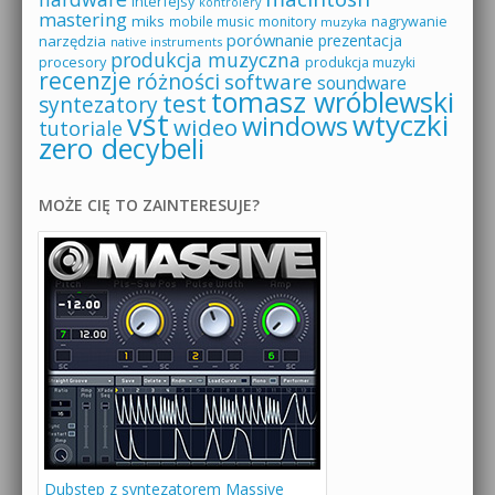
interfejsy
kontrolery
mastering
miks
mobile music
monitory
nagrywanie
muzyka
porównanie
prezentacja
narzędzia
native instruments
produkcja muzyczna
procesory
produkcja muzyki
recenzje
różności
software
soundware
tomasz wróblewski
test
syntezatory
vst
wtyczki
windows
wideo
tutoriale
zero decybeli
MOŻE CIĘ TO ZAINTERESUJE?
Dubstep z syntezatorem Massive