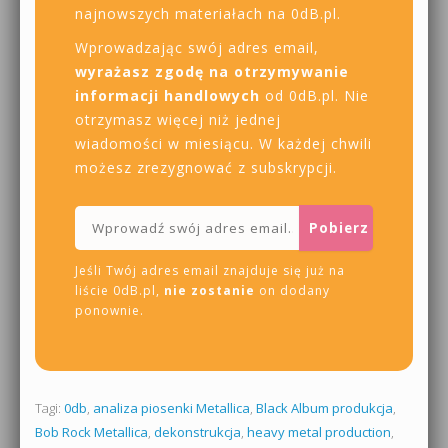
najnowszych materiałach na 0dB.pl.
Wprowadzając swój adres email,
wyrażasz zgodę na otrzymywanie
informacji handlowych
od 0dB.pl. Nie
otrzymasz więcej niż jednej
wiadomości w miesiącu. W każdej chwili
możesz zrezygnować z subskrypcji.
Jeśli Twój adres email znajduje się już na
liście 0dB.pl,
nie zostanie
on dodany
ponownie.
Tagi:
0db
,
analiza piosenki Metallica
,
Black Album produkcja
,
Bob Rock Metallica
,
dekonstrukcja
,
heavy metal production
,