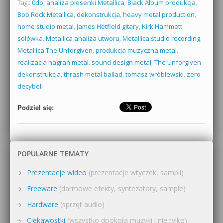
Tagi:
0db
,
analiza piosenki Metallica
,
Black Album produkcja
,
Bob Rock Metallica
,
dekonstrukcja
,
heavy metal production
,
home studio metal
,
James Hetfield gitary
,
Kirk Hammett
solówka
,
Metallica analiza utworu
,
Metallica studio recording
,
Metallica The Unforgiven
,
produkcja muzyczna metal
,
realizacja nagrań metal
,
sound design metal
,
The Unforgiven
dekonstrukcja
,
thrash metal ballad
,
tomasz wróblewski
,
zero
decybeli
Podziel się:
POPULARNE TEMATY
Prezentacje wideo
(prezentacje wtyczek, sampli)
Freeware
(darmowe efekty, syntezatory, sample)
Hardware
(sprzęt audio)
Ciekawostki
(wszystko dookoła muzyki i nie tylko)