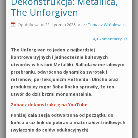
Dekonstrukcja: Metallica,
0dB.pl - informacje
The Unforgiven
Produkcja muzyczna od podstaw
Newsletter
Opublikowano
23 stycznia 2026
przez
Tomasz Wróblewski
Sylenth1 od podstaw
Materiały dla mediów
komentarzy 13
Sound Forge od podstaw
The Unforgiven to jeden z najbardziej
Archiwum aktualności
Dubstep z syntezatorem Massive
kontrowersyjnych i jednocześnie kultowych
Polityka prywatności
utworów w historii Metalliki. Ballada w metalowym
Kontakt 5 Kompendium
przebraniu, odwrócona dynamika zwrotek i
Regulamin
refrenów, perfekcjonizm Hetfielda i Ulricha oraz
Pakiety
produkcyjny rygor Boba Rocka sprawiły, że ten
Działanie sklepu internetowego
utwór do dziś brzmi monumentalnie.
Zobacz dekonstrukcję na YouTube
Wyszukiwanie
Poniżej cała sesja odtworzona od początku do
końca oraz link do pobrania materiałów źródłowych
(wyłącznie do celów edukacyjnych).