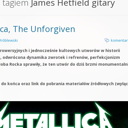
 tagiem
James Hetfield gitary
orge od podstaw
 z syntezatorem Massive
ica, The Unforgiven
 5 Kompendium
róblewski
komentar
trowersyjnych i jednocześnie kultowych utworów w historii
u, odwrócona dynamika zwrotek i refrenów, perfekcjonizm
 Boba Rocka sprawiły, że ten utwór do dziś brzmi monumentaln
 do końca oraz link do pobrania materiałów źródłowych (wyłąc