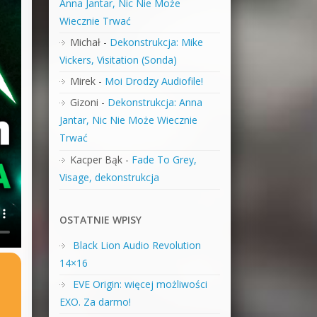
Anna Jantar, Nic Nie Może
Wiecznie Trwać
Michał
-
Dekonstrukcja: Mike
Vickers, Visitation (Sonda)
Mirek
-
Moi Drodzy Audiofile!
Gizoni
-
Dekonstrukcja: Anna
Jantar, Nic Nie Może Wiecznie
Trwać
Kacper Bąk
-
Fade To Grey,
Visage, dekonstrukcja
OSTATNIE WPISY
Black Lion Audio Revolution
14×16
EVE Origin: więcej możliwości
EXO. Za darmo!