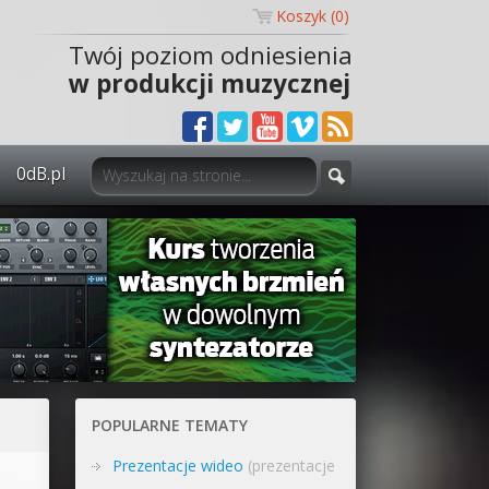
Koszyk (
0
)
Twój poziom odniesienia
w produkcji muzycznej
0dB.pl
0dB.pl - informacje
Newsletter
Materiały dla mediów
Archiwum aktualności
Polityka prywatności
POPULARNE TEMATY
Regulamin
Prezentacje wideo
(prezentacje