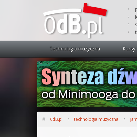
Technologia muzyczna
Kursy 
Zobacz 
Synteza
Produkc
Bitwig S
Produkc
0dB.pl
technologia muzyczna
jam
Sylenth