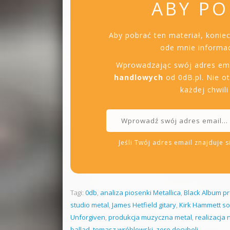
ABY PO
Aby pobrać ten materiał, konie
ode mnie informac
Wprowadzając swój adres em
handlowych
od 0dB.pl. Nie o
każdej chwil
Jeśli Twój adres email znajduje si
Tagi:
0db
,
analiza piosenki Metallica
,
Black Album p
studio metal
,
James Hetfield gitary
,
Kirk Hammett s
Unforgiven
,
produkcja muzyczna metal
,
realizacja
ballad
,
tomasz wróblewski
,
zero decybeli