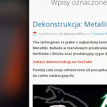
Wpisy oznaczone
Sound F
Dubstep
Dekonstrukcja: Metall
Kontakt
Pakiety
Opublikowano
23 stycznia 2026
przez
Tomasz W
The Unforgiven to jeden z najbardziej kon
Metalliki. Ballada w metalowym przebrani
Hetfielda i Ulricha oraz produkcyjny rygor
Zobacz dekonstrukcję na YouTube
Poniżej cała sesja odtworzona od początku
do celów edukacyjnych).