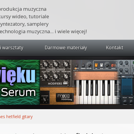
produkcja muzyczna
kursy wideo, tutoriale
syntezatory, samplery
technologia muzyczna... i wiele więcej!
i warsztaty
Darmowe materiały
Kontakt
wszystkie kursy i warsztaty
 dźwięku 🔥
ja muzyczna w praktyce
tudio od podstaw
ja muzyczna od podstaw
es hetfield gitary
1 od podstaw