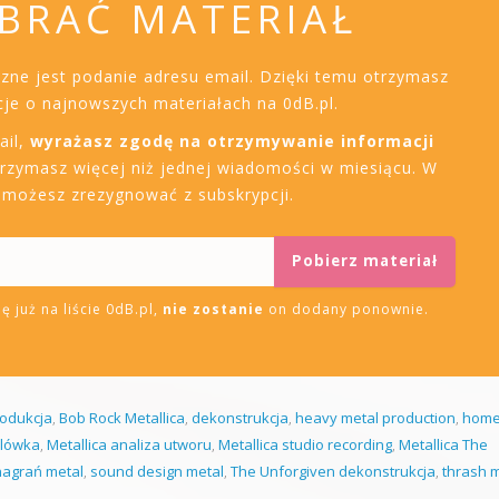
BRAĆ MATERIAŁ
czne jest podanie adresu email. Dzięki temu otrzymasz
je o najnowszych materiałach na 0dB.pl.
ail,
wyrażasz zgodę na otrzymywanie informacji
trzymasz więcej niż jednej wiadomości w miesiącu. W
i możesz zrezygnować z subskrypcji.
ę już na liście 0dB.pl,
nie zostanie
on dodany ponownie.
rodukcja
,
Bob Rock Metallica
,
dekonstrukcja
,
heavy metal production
,
hom
olówka
,
Metallica analiza utworu
,
Metallica studio recording
,
Metallica The
 nagrań metal
,
sound design metal
,
The Unforgiven dekonstrukcja
,
thrash 