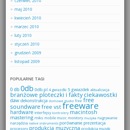
czerwiec 2010
maj 2010
kwiecień 2010
marzec 2010
luty 2010
styczeń 2010
grudzień 2009
listopad 2009
POPULARNE TAGI
0db
0 db
0db.pl
5 gwiazdek
4 gwiazdki
aktualizacja
branżowe ploteczki i fakty
ciekawostki
free
daw
dekonstrukcja
free
domowe studio
freeware
soundware
free vst
macintosh
hardware
interfejsy
kontrolery
mastering
miks
mobile music
monitory
nagrywanie
muzyka
porównanie
prezentacja
narzędzia
native instruments
produkcja muzyczna
procesory
produkcja muzyki