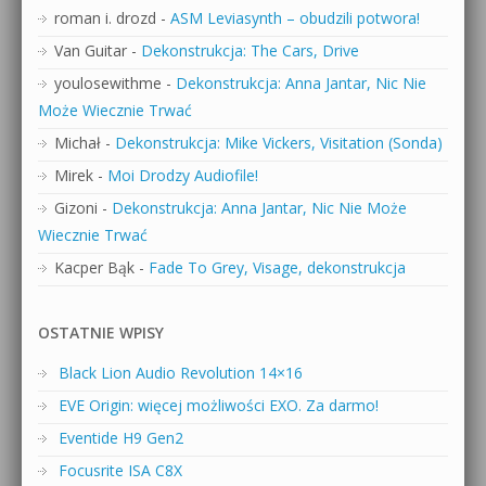
roman i. drozd
-
ASM Leviasynth – obudzili potwora!
Van Guitar
-
Dekonstrukcja: The Cars, Drive
youlosewithme
-
Dekonstrukcja: Anna Jantar, Nic Nie
Może Wiecznie Trwać
Michał
-
Dekonstrukcja: Mike Vickers, Visitation (Sonda)
Mirek
-
Moi Drodzy Audiofile!
Gizoni
-
Dekonstrukcja: Anna Jantar, Nic Nie Może
Wiecznie Trwać
Kacper Bąk
-
Fade To Grey, Visage, dekonstrukcja
OSTATNIE WPISY
Black Lion Audio Revolution 14×16
EVE Origin: więcej możliwości EXO. Za darmo!
Eventide H9 Gen2
Focusrite ISA C8X