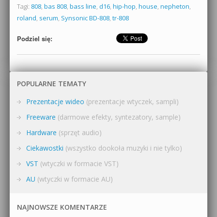
Tagi:
808
,
bas 808
,
bass line
,
d16
,
hip-hop
,
house
,
nepheton
,
roland
,
serum
,
Synsonic BD-808
,
tr-808
Podziel się:
POPULARNE TEMATY
Prezentacje wideo
(prezentacje wtyczek, sampli)
Freeware
(darmowe efekty, syntezatory, sample)
Hardware
(sprzęt audio)
Ciekawostki
(wszystko dookoła muzyki i nie tylko)
VST
(wtyczki w formacie VST)
AU
(wtyczki w formacie AU)
NAJNOWSZE KOMENTARZE