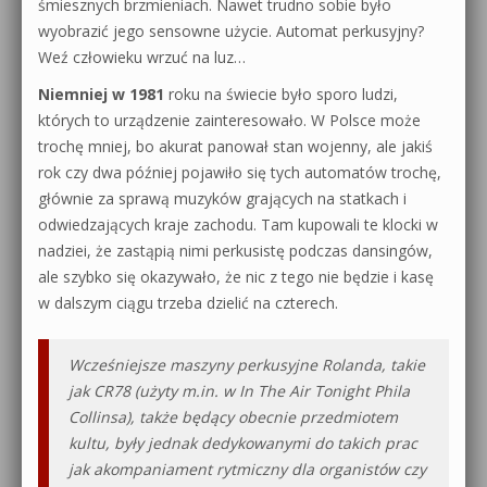
śmiesznych brzmieniach. Nawet trudno sobie było
wyobrazić jego sensowne użycie. Automat perkusyjny?
Weź człowieku wrzuć na luz…
Niemniej w 1981
roku na świecie było sporo ludzi,
których to urządzenie zainteresowało. W Polsce może
trochę mniej, bo akurat panował stan wojenny, ale jakiś
rok czy dwa później pojawiło się tych automatów trochę,
głównie za sprawą muzyków grających na statkach i
odwiedzających kraje zachodu. Tam kupowali te klocki w
nadziei, że zastąpią nimi perkusistę podczas dansingów,
ale szybko się okazywało, że nic z tego nie będzie i kasę
w dalszym ciągu trzeba dzielić na czterech.
Wcześniejsze maszyny perkusyjne Rolanda, takie
jak CR78 (użyty m.in. w In The Air Tonight Phila
Collinsa), także będący obecnie przedmiotem
kultu, były jednak dedykowanymi do takich prac
jak akompaniament rytmiczny dla organistów czy