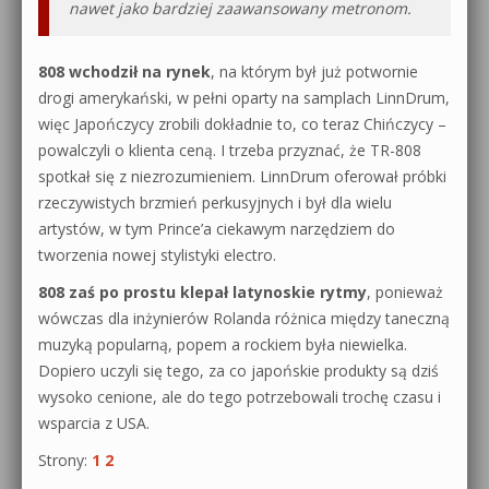
nawet jako bardziej zaawansowany metronom.
808 wchodził na rynek
, na którym był już potwornie
drogi amerykański, w pełni oparty na samplach LinnDrum,
więc Japończycy zrobili dokładnie to, co teraz Chińczycy –
powalczyli o klienta ceną. I trzeba przyznać, że TR-808
spotkał się z niezrozumieniem. LinnDrum oferował próbki
rzeczywistych brzmień perkusyjnych i był dla wielu
artystów, w tym Prince’a ciekawym narzędziem do
tworzenia nowej stylistyki electro.
808 zaś po prostu klepał latynoskie rytmy
, ponieważ
wówczas dla inżynierów Rolanda różnica między taneczną
muzyką popularną, popem a rockiem była niewielka.
Dopiero uczyli się tego, za co japońskie produkty są dziś
wysoko cenione, ale do tego potrzebowali trochę czasu i
wsparcia z USA.
Strony:
1
2