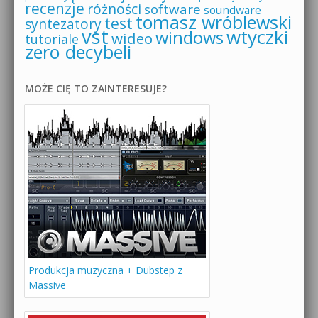
recenzje
różności
software
soundware
tomasz wróblewski
test
syntezatory
vst
wtyczki
windows
wideo
tutoriale
zero decybeli
MOŻE CIĘ TO ZAINTERESUJE?
Produkcja muzyczna + Dubstep z
Massive