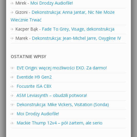
Mirek
-
Moi Drodzy Audiofile!
Gizoni
-
Dekonstrukcja: Anna Jantar, Nic Nie Może
Wiecznie Trwać
Kacper Bąk
-
Fade To Grey, Visage, dekonstrukcja
Marek
-
Dekonstrukcja: Jean-Michel Jarre, Oxygène IV
OSTATNIE WPISY
EVE Origin: więcej możliwości EXO. Za darmo!
Eventide H9 Gen2
Focusrite ISA C8X
ASM Leviasynth – obudzili potwora!
Dekonstrukcja: Mike Vickers, Visitation (Sonda)
Moi Drodzy Audiofile!
Mackie Thump 12v4 – pół żartem, ale serio