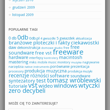
grudzień 2009
listopad 2009
POPULARNE TAGI
0db
0 db
0db.pl
5 gwiazdek
4 gwiazdki
aktualizacja
branżowe ploteczki i fakty
ciekawostki
free
daw
dekonstrukcja
free
domowe studio
freeware
soundware
free vst
macintosh
hardware
interfejsy
kontrolery
mastering
miks
mobile music
monitory
nagrywanie
muzyka
porównanie
prezentacja
narzędzia
native instruments
produkcja muzyczna
procesory
produkcja muzyki
recenzje
różności
software
soundware
tomasz wróblewski
test
syntezatory
vst
wtyczki
windows
wideo
tutoriale
zero decybeli
MOŻE CIĘ TO ZAINTERESUJE?