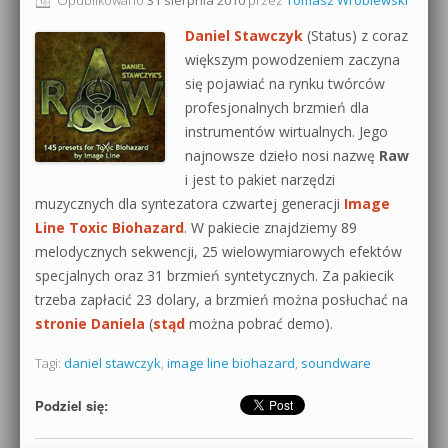
0dB.pl - informacje
Daniel Stawczyk
(Status) z coraz
Produkcja muzyczna od podstaw
większym powodzeniem zaczyna
Newsletter
się pojawiać na rynku twórców
Sylenth1 od podstaw
profesjonalnych brzmień dla
Materiały dla mediów
instrumentów wirtualnych. Jego
Sound Forge od podstaw
najnowsze dzieło nosi nazwę
Raw
Archiwum aktualności
Dubstep z syntezatorem Massive
i jest to pakiet narzędzi
muzycznych dla syntezatora czwartej generacji
Image
Polityka prywatności
Kontakt 5 Kompendium
Line Toxic Biohazard
. W pakiecie znajdziemy 89
melodycznych sekwencji, 25 wielowymiarowych efektów
Regulamin
Pakiety
specjalnych oraz 31 brzmień syntetycznych. Za pakiecik
Działanie sklepu internetowego
trzeba zapłacić 23 dolary, a brzmień można posłuchać na
stronie Daniela
(
stąd
można pobrać demo).
Wyszukiwanie
Tagi:
daniel stawczyk
,
image line biohazard
,
soundware
Podziel się: