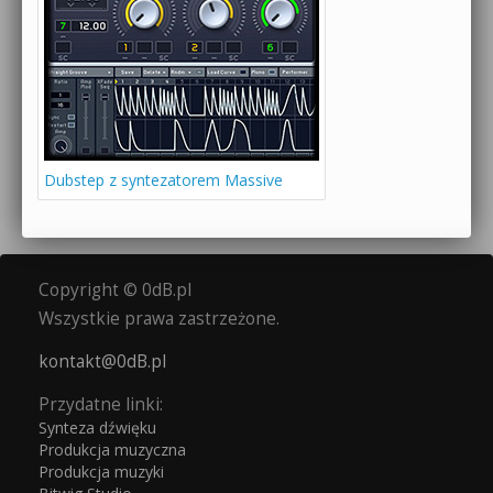
Dubstep z syntezatorem Massive
Copyright © 0dB.pl
Wszystkie prawa zastrzeżone.
kontakt@0dB.pl
Przydatne linki:
Synteza dźwięku
Produkcja muzyczna
Produkcja muzyki