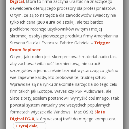
Digital
, która to firma zaczyna urastać na znaczącego
dewelopera oferującego procesory dla profesjonalistów.
O tym, że są to narzędzia dla zawodowców świadczy nie
tylko ich cena (
260 euro
od sztuki), ale też bardzo
pochlebne recenzje użytkowników (w tym i mojej
skromnej osoby) pierwszego produktu firmy Amerykanina
Stevena Slate’a i Francuza Fabrice Gabriela –
Trigger
Drum Replacer
.
O tym, jak trudno jest skompresować materiał audio tak,
aby zachował witalność brzmieniową, nie utracił
szczegółów a jednocześnie brzmiał wystarczająco głośno
wie zapewne każdy, kto próbował tej trudnej sztuki.
Wprawdzie są na rynku znakomite narzędzia do tego celu
firm takich jak iZotope, Waves czy PSP Audioware, ale
Slate z przyjacielem postanowili wymyślić coś innego. I tak
powstał system wirtualny (we wszystkich popularnych
formatach wtyczek dla Windows i Mac OS X)
Slate
Digital FG-X
, który wczoraj trafił do mojego komputera.
Czytaj dalej
→