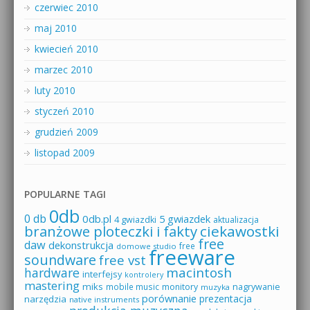
czerwiec 2010
maj 2010
kwiecień 2010
marzec 2010
luty 2010
styczeń 2010
grudzień 2009
listopad 2009
POPULARNE TAGI
0db
0 db
0db.pl
5 gwiazdek
4 gwiazdki
aktualizacja
branżowe ploteczki i fakty
ciekawostki
free
daw
dekonstrukcja
free
domowe studio
freeware
soundware
free vst
macintosh
hardware
interfejsy
kontrolery
mastering
miks
mobile music
monitory
nagrywanie
muzyka
porównanie
prezentacja
narzędzia
native instruments