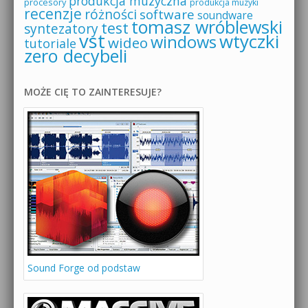
produkcja muzyczna
procesory
produkcja muzyki
recenzje
różności
software
soundware
tomasz wróblewski
test
syntezatory
vst
wtyczki
windows
wideo
tutoriale
zero decybeli
MOŻE CIĘ TO ZAINTERESUJE?
Sound Forge od podstaw