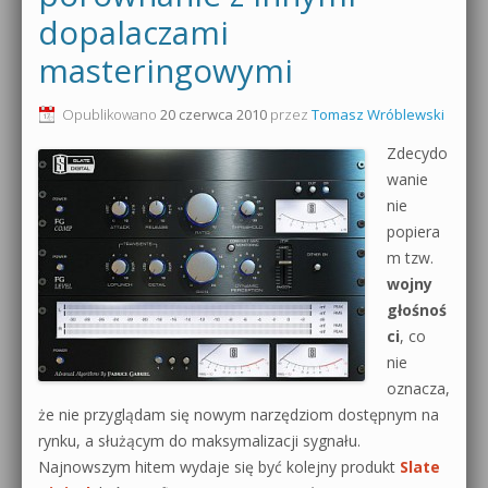
dopalaczami
0dB.pl - informacje
Produkcja muzyczna od podstaw
masteringowymi
Newsletter
Sylenth1 od podstaw
Opublikowano
20 czerwca 2010
przez
Tomasz Wróblewski
Materiały dla mediów
Sound Forge od podstaw
Zdecydo
Archiwum aktualności
wanie
Dubstep z syntezatorem Massive
nie
Polityka prywatności
popiera
Kontakt 5 Kompendium
m tzw.
Regulamin
wojny
Pakiety
głośnoś
Działanie sklepu internetowego
ci
, co
nie
Wyszukiwanie
oznacza,
że nie przyglądam się nowym narzędziom dostępnym na
rynku, a służącym do maksymalizacji sygnału.
Najnowszym hitem wydaje się być kolejny produkt
Slate