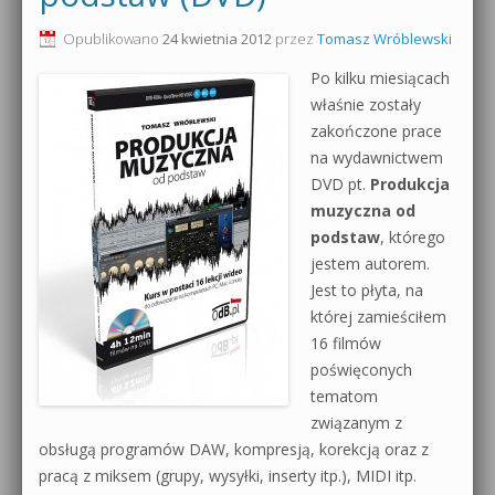
0dB.pl - informacje
Opublikowano
24 kwietnia 2012
przez
Tomasz Wróblewski
Produkcja muzyczna od podstaw
Po kilku miesiącach
Newsletter
Sylenth1 od podstaw
właśnie zostały
zakończone prace
Materiały dla mediów
Sound Forge od podstaw
na wydawnictwem
Archiwum aktualności
DVD pt.
Produkcja
Dubstep z syntezatorem Massive
muzyczna od
Polityka prywatności
podstaw
, którego
Kontakt 5 Kompendium
jestem autorem.
Regulamin
Jest to płyta, na
Pakiety
której zamieściłem
Działanie sklepu internetowego
16 filmów
poświęconych
Wyszukiwanie
tematom
związanym z
obsługą programów DAW, kompresją, korekcją oraz z
pracą z miksem (grupy, wysyłki, inserty itp.), MIDI itp.