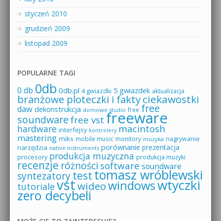
styczeń 2010
grudzień 2009
listopad 2009
POPULARNE TAGI
0db
0 db
0db.pl
5 gwiazdek
4 gwiazdki
aktualizacja
branżowe ploteczki i fakty
ciekawostki
free
daw
dekonstrukcja
free
domowe studio
freeware
soundware
free vst
macintosh
hardware
interfejsy
kontrolery
mastering
miks
mobile music
monitory
nagrywanie
muzyka
porównanie
prezentacja
narzędzia
native instruments
produkcja muzyczna
procesory
produkcja muzyki
recenzje
różności
software
soundware
tomasz wróblewski
test
syntezatory
vst
wtyczki
windows
wideo
tutoriale
zero decybeli