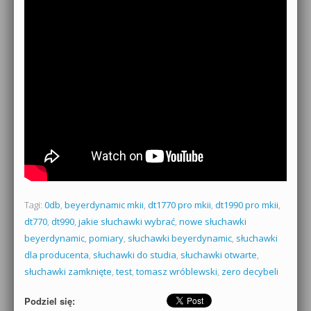
Tagi:
0db
,
beyerdynamic mkii
,
dt1770 pro mkii
,
dt1990 pro mkii
,
dt770
,
dt990
,
jakie słuchawki wybrać
,
nowe słuchawki
beyerdynamic
,
pomiary
,
słuchawki beyerdynamic
,
słuchawki
dla producenta
,
słuchawki do studia
,
słuchawki otwarte
,
słuchawki zamknięte
,
test
,
tomasz wróblewski
,
zero decybeli
Podziel się: