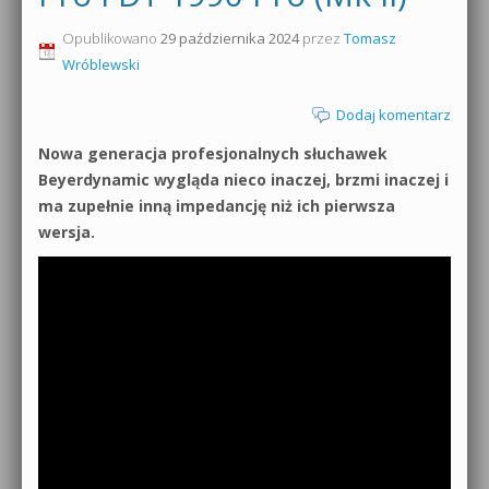
0dB.pl - informacje
Opublikowano
29 października 2024
przez
Tomasz
Produkcja muzyczna od podstaw
Wróblewski
Newsletter
Sylenth1 od podstaw
Dodaj komentarz
Materiały dla mediów
Sound Forge od podstaw
Nowa generacja profesjonalnych słuchawek
Archiwum aktualności
Beyerdynamic wygląda nieco inaczej, brzmi inaczej i
Dubstep z syntezatorem Massive
ma zupełnie inną impedancję niż ich pierwsza
Polityka prywatności
wersja.
Kontakt 5 Kompendium
Regulamin
Pakiety
Działanie sklepu internetowego
Wyszukiwanie