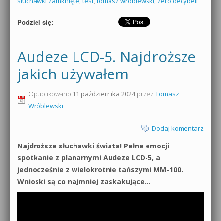
słuchawki zamknięte
,
test
,
tomasz wróblewski
,
zero decybeli
Podziel się:
Audeze LCD-5. Najdroższe
jakich używałem
Opublikowano
11 października 2024
przez
Tomasz
Wróblewski
Dodaj komentarz
Najdroższe słuchawki świata! Pełne emocji
spotkanie z planarnymi Audeze LCD-5, a
jednocześnie z wielokrotnie tańszymi MM-100.
Wnioski są co najmniej zaskakujące…