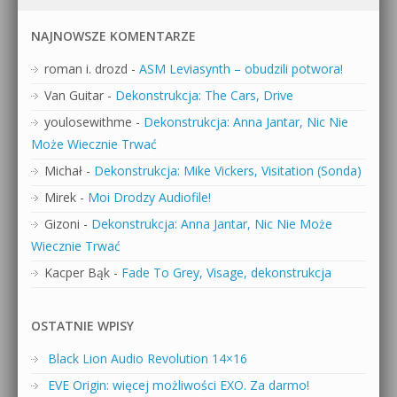
NAJNOWSZE KOMENTARZE
roman i. drozd
-
ASM Leviasynth – obudzili potwora!
Van Guitar
-
Dekonstrukcja: The Cars, Drive
youlosewithme
-
Dekonstrukcja: Anna Jantar, Nic Nie
Może Wiecznie Trwać
Michał
-
Dekonstrukcja: Mike Vickers, Visitation (Sonda)
Mirek
-
Moi Drodzy Audiofile!
Gizoni
-
Dekonstrukcja: Anna Jantar, Nic Nie Może
Wiecznie Trwać
Kacper Bąk
-
Fade To Grey, Visage, dekonstrukcja
OSTATNIE WPISY
Black Lion Audio Revolution 14×16
EVE Origin: więcej możliwości EXO. Za darmo!