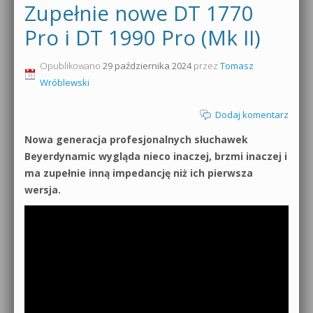
Zupełnie nowe DT 1770
Pro i DT 1990 Pro (Mk II)
Opublikowano
29 października 2024
przez
Tomasz
Wróblewski
Dodaj komentarz
Nowa generacja profesjonalnych słuchawek
Beyerdynamic wygląda nieco inaczej, brzmi inaczej i
ma zupełnie inną impedancję niż ich pierwsza
wersja.