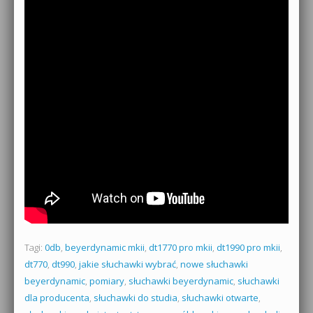
Tagi:
0db
,
beyerdynamic mkii
,
dt1770 pro mkii
,
dt1990 pro mkii
,
dt770
,
dt990
,
jakie słuchawki wybrać
,
nowe słuchawki
beyerdynamic
,
pomiary
,
słuchawki beyerdynamic
,
słuchawki
dla producenta
,
słuchawki do studia
,
słuchawki otwarte
,