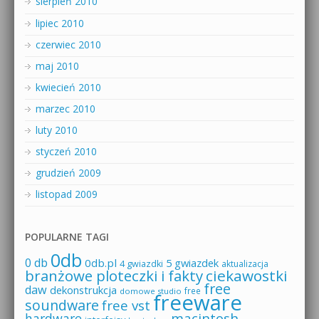
sierpień 2010
lipiec 2010
czerwiec 2010
maj 2010
kwiecień 2010
marzec 2010
luty 2010
styczeń 2010
grudzień 2009
listopad 2009
POPULARNE TAGI
0db
0 db
0db.pl
5 gwiazdek
4 gwiazdki
aktualizacja
branżowe ploteczki i fakty
ciekawostki
free
daw
dekonstrukcja
free
domowe studio
freeware
soundware
free vst
macintosh
hardware