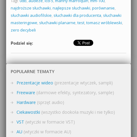
Tagi:
0db
,
audeze
,
lcd-5
,
manny marroquin
,
mm-100
,
najdroższe słuchawki
,
najlepsze słuchawki
,
porównanie
,
słuchawki audiofilskie
,
słuchawki dla producenta
,
słuchawki
masteringowe
,
słuchawki planarne
,
test
,
tomasz wróblewski
,
zero decybeli
Podziel się:
POPULARNE TEMATY
Prezentacje wideo
(prezentacje wtyczek, sampli)
Freeware
(darmowe efekty, syntezatory, sample)
Hardware
(sprzęt audio)
Ciekawostki
(wszystko dookoła muzyki i nie tylko)
VST
(wtyczki w formacie VST)
AU
(wtyczki w formacie AU)