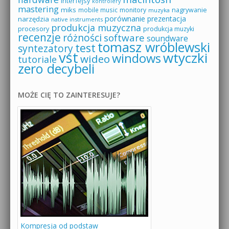
interfejsy
kontrolery
mastering
miks
mobile music
monitory
nagrywanie
muzyka
porównanie
prezentacja
narzędzia
native instruments
produkcja muzyczna
procesory
produkcja muzyki
recenzje
różności
software
soundware
tomasz wróblewski
test
syntezatory
vst
wtyczki
windows
wideo
tutoriale
zero decybeli
MOŻE CIĘ TO ZAINTERESUJE?
Kompresja od podstaw