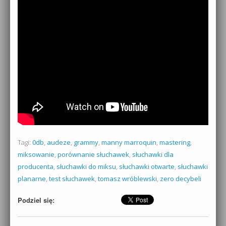
Tagi:
0db
,
audeze
,
grammy
,
manny marroquin
,
mastering
,
miksowanie
,
porównanie słuchawek
,
słuchawki dla
producenta
,
słuchawki do miksu
,
słuchawki otwarte
,
słuchawki
planarne
,
test słuchawek
,
tomasz wróblewski
,
zero decybeli
Podziel się: