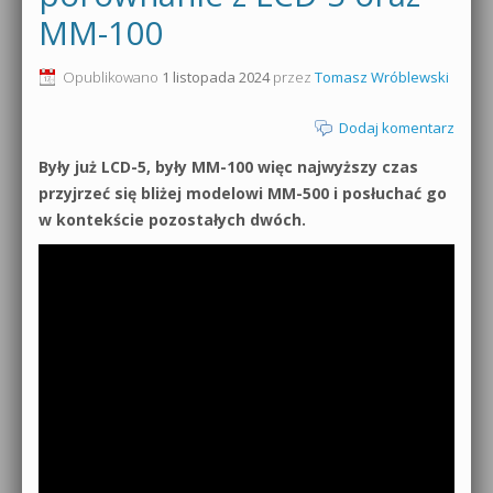
MM-100
0dB.pl - informacje
Produkcja muzyczna od podstaw
Opublikowano
1 listopada 2024
przez
Tomasz Wróblewski
Newsletter
Sylenth1 od podstaw
Dodaj komentarz
Materiały dla mediów
Sound Forge od podstaw
Były już LCD-5, były MM-100 więc najwyższy czas
Archiwum aktualności
przyjrzeć się bliżej modelowi MM-500 i posłuchać go
Dubstep z syntezatorem Massive
w kontekście pozostałych dwóch.
Polityka prywatności
Kontakt 5 Kompendium
Regulamin
Pakiety
Działanie sklepu internetowego
Wyszukiwanie