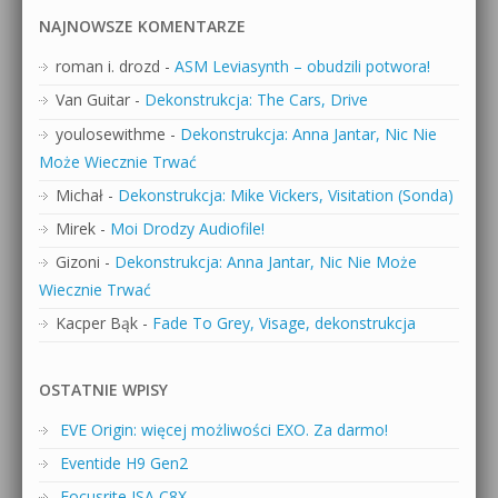
NAJNOWSZE KOMENTARZE
roman i. drozd
-
ASM Leviasynth – obudzili potwora!
Van Guitar
-
Dekonstrukcja: The Cars, Drive
youlosewithme
-
Dekonstrukcja: Anna Jantar, Nic Nie
Może Wiecznie Trwać
Michał
-
Dekonstrukcja: Mike Vickers, Visitation (Sonda)
Mirek
-
Moi Drodzy Audiofile!
Gizoni
-
Dekonstrukcja: Anna Jantar, Nic Nie Może
Wiecznie Trwać
Kacper Bąk
-
Fade To Grey, Visage, dekonstrukcja
OSTATNIE WPISY
EVE Origin: więcej możliwości EXO. Za darmo!
Eventide H9 Gen2
Focusrite ISA C8X