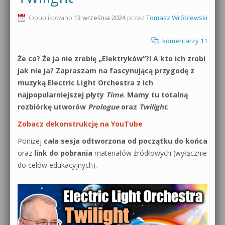
0dB.pl - informacje
Opublikowano
13 września 2024
przez
Tomasz Wróblewski
Produkcja muzyczna od podstaw
Newsletter
komentarzy 11
Sylenth1 od podstaw
Że co? Że ja nie zrobię „Elektryków“?! A kto ich zrobi
Materiały dla mediów
Sound Forge od podstaw
jak nie ja? Zapraszam na fascynującą przygodę z
Archiwum aktualności
muzyką Electric Light Orchestra z ich
Dubstep z syntezatorem Massive
najpopularniejszej płyty
Time
. Mamy tu totalną
Polityka prywatności
rozbiórkę utworów
Prologue
oraz
Twilight
.
Kontakt 5 Kompendium
Zobacz dekonstrukcję na YouTube
Regulamin
Pakiety
Poniżej
cała sesja odtworzona od początku do końca
Działanie sklepu internetowego
oraz
link do pobrania
materiałów źródłowych (wyłącznie
do celów edukacyjnych).
Wyszukiwanie