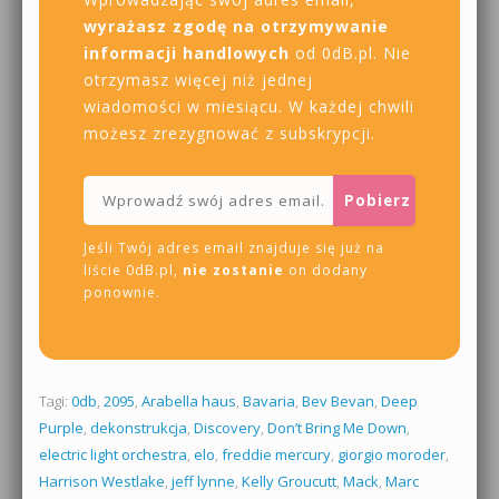
wyrażasz zgodę na otrzymywanie
informacji handlowych
od 0dB.pl. Nie
otrzymasz więcej niż jednej
wiadomości w miesiącu. W każdej chwili
możesz zrezygnować z subskrypcji.
Jeśli Twój adres email znajduje się już na
liście 0dB.pl,
nie zostanie
on dodany
ponownie.
Tagi:
0db
,
2095
,
Arabella haus
,
Bavaria
,
Bev Bevan
,
Deep
Purple
,
dekonstrukcja
,
Discovery
,
Don’t Bring Me Down
,
electric light orchestra
,
elo
,
freddie mercury
,
giorgio moroder
,
Harrison Westlake
,
jeff lynne
,
Kelly Groucutt
,
Mack
,
Marc