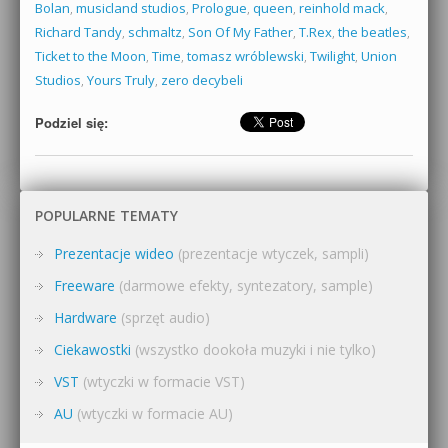
Bolan
,
musicland studios
,
Prologue
,
queen
,
reinhold mack
,
Richard Tandy
,
schmaltz
,
Son Of My Father
,
T.Rex
,
the beatles
,
Ticket to the Moon
,
Time
,
tomasz wróblewski
,
Twilight
,
Union
Studios
,
Yours Truly
,
zero decybeli
Podziel się:
POPULARNE TEMATY
Prezentacje wideo
(prezentacje wtyczek, sampli)
Freeware
(darmowe efekty, syntezatory, sample)
Hardware
(sprzęt audio)
Ciekawostki
(wszystko dookoła muzyki i nie tylko)
VST
(wtyczki w formacie VST)
AU
(wtyczki w formacie AU)