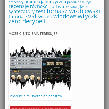
produkcja muzyczna
procesory
produkcja muzyki
recenzje
różności
software
soundware
tomasz wróblewski
test
syntezatory
vst
wtyczki
windows
wideo
tutoriale
zero decybeli
MOŻE CIĘ TO ZAINTERESUJE?
Produkcja muzyczna od podstaw