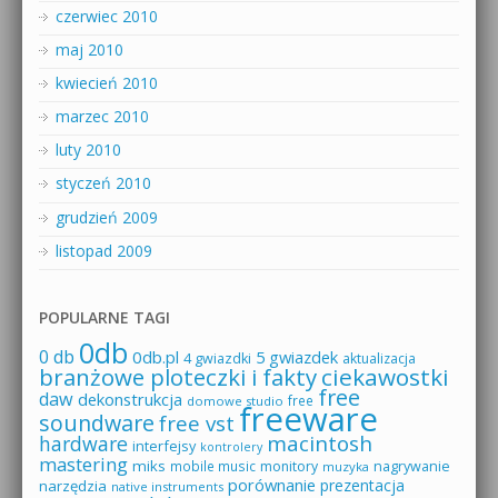
czerwiec 2010
maj 2010
kwiecień 2010
marzec 2010
luty 2010
styczeń 2010
grudzień 2009
listopad 2009
POPULARNE TAGI
0db
0 db
0db.pl
5 gwiazdek
4 gwiazdki
aktualizacja
branżowe ploteczki i fakty
ciekawostki
free
daw
dekonstrukcja
free
domowe studio
freeware
soundware
free vst
macintosh
hardware
interfejsy
kontrolery
mastering
miks
mobile music
monitory
nagrywanie
muzyka
porównanie
prezentacja
narzędzia
native instruments