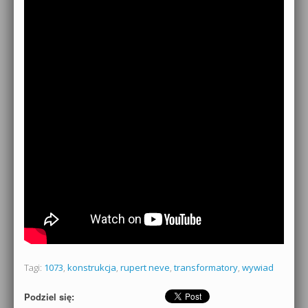
Tagi:
1073
,
konstrukcja
,
rupert neve
,
transformatory
,
wywiad
Podziel się: