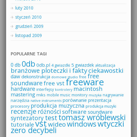
luty 2010
styczeń 2010
grudzień 2009
listopad 2009
POPULARNE TAGI
0db
0 db
0db.pl
5 gwiazdek
4 gwiazdki
aktualizacja
branżowe ploteczki i fakty
ciekawostki
free
daw
dekonstrukcja
free
domowe studio
freeware
soundware
free vst
macintosh
hardware
interfejsy
kontrolery
mastering
miks
mobile music
monitory
nagrywanie
muzyka
porównanie
prezentacja
narzędzia
native instruments
produkcja muzyczna
procesory
produkcja muzyki
recenzje
różności
software
soundware
tomasz wróblewski
test
syntezatory
vst
wtyczki
windows
wideo
tutoriale
zero decybeli