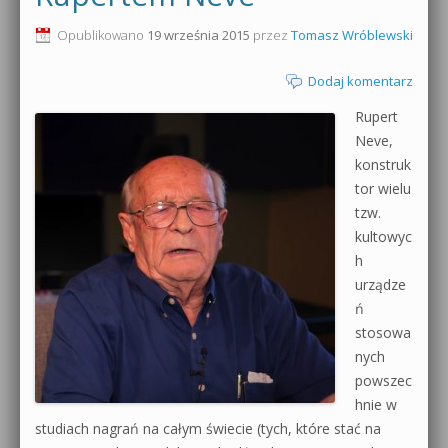
0dB.pl - informacje
Opublikowano
19 września 2015
przez
Tomasz Wróblewski
Produkcja muzyczna od podstaw
Newsletter
Dodaj komentarz
Sylenth1 od podstaw
Rupert
Materiały dla mediów
Sound Forge od podstaw
Neve,
Archiwum aktualności
konstruk
Dubstep z syntezatorem Massive
tor wielu
Polityka prywatności
tzw.
Kontakt 5 Kompendium
kultowyc
Regulamin
h
Pakiety
urządze
Działanie sklepu internetowego
ń
stosowa
Wyszukiwanie
nych
powszec
hnie w
studiach nagrań na całym świecie (tych, które stać na