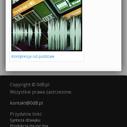
Kompresja od podstaw
Copyright © 0dB.pl
Wszystkie prawa zastrzeżone.
kontakt@0dB.pl
Przydatne linki:
Synteza dźwięku
Produkcja muzyczna