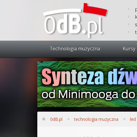
Technologia muzyczna
Kursy 
Zobacz 
Synteza
Produkc
Bitwig S
Produkc
0dB.pl
technologia muzyczna
led
Sylenth