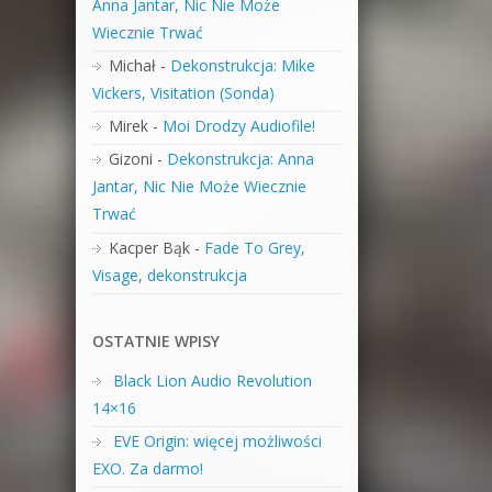
Anna Jantar, Nic Nie Może
Wiecznie Trwać
Michał
-
Dekonstrukcja: Mike
Vickers, Visitation (Sonda)
Mirek
-
Moi Drodzy Audiofile!
Gizoni
-
Dekonstrukcja: Anna
Jantar, Nic Nie Może Wiecznie
Trwać
Kacper Bąk
-
Fade To Grey,
Visage, dekonstrukcja
OSTATNIE WPISY
Black Lion Audio Revolution
14×16
EVE Origin: więcej możliwości
EXO. Za darmo!