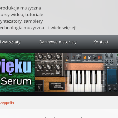
produkcja muzyczna
kursy wideo, tutoriale
syntezatory, samplery
technologia muzyczna... i wiele więcej!
i warsztaty
Darmowe materiały
Kontakt
wszystkie kursy i warsztaty
 dźwięku 🔥
ja muzyczna w praktyce
tudio od podstaw
ja muzyczna od podstaw
 zeppelin
1 od podstaw