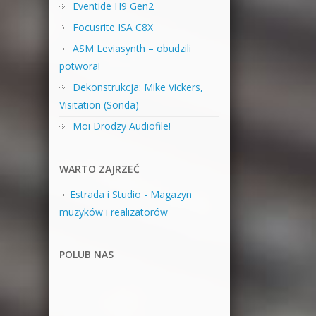
Eventide H9 Gen2
Focusrite ISA C8X
ASM Leviasynth – obudzili
potwora!
Dekonstrukcja: Mike Vickers,
Visitation (Sonda)
Moi Drodzy Audiofile!
WARTO ZAJRZEĆ
Estrada i Studio - Magazyn
muzyków i realizatorów
POLUB NAS