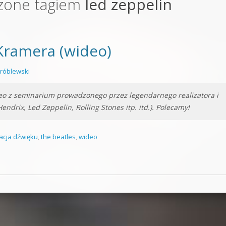
zone tagiem
led zeppelin
orge od podstaw
 z syntezatorem Massive
Kramera (wideo)
 5 Kompendium
róblewski
deo z seminarium prowadzonego przez legendarnego realizatora i
endrix, Led Zeppelin, Rolling Stones itp. itd.). Polecamy!
zacja dźwięku
,
the beatles
,
wideo