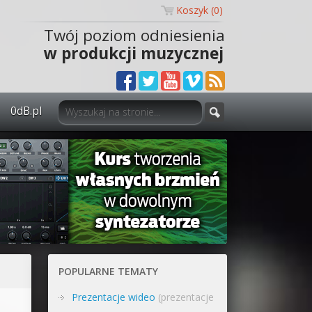
Koszyk (
0
)
Twój poziom odniesienia
w produkcji muzycznej
0dB.pl
0dB.pl - informacje
Newsletter
Materiały dla mediów
Archiwum aktualności
Polityka prywatności
POPULARNE TEMATY
Regulamin
Prezentacje wideo
(prezentacje