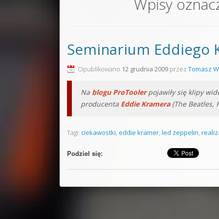
Wpisy oznac
Sound F
Dubstep
Seminarium Eddiego 
Kontakt
Pakiety
Opublikowano
12 grudnia 2009
przez
Tomasz W
Na
blogu ProTooler
pojawiły się klipy wi
producenta
Eddie Kramera
(The Beatles, H
Tagi:
ciekawostki
,
eddie kramer
,
led zeppelin
,
reali
Podziel się: