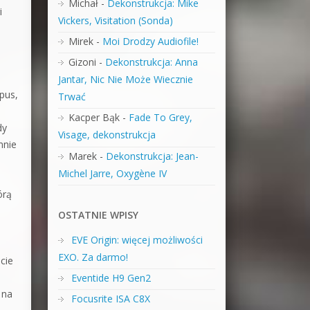
Michał
-
Dekonstrukcja: Mike
i
Vickers, Visitation (Sonda)
Mirek
-
Moi Drodzy Audiofile!
Gizoni
-
Dekonstrukcja: Anna
Jantar, Nic Nie Może Wiecznie
pus,
Trwać
Kacper Bąk
-
Fade To Grey,
dy
Visage, dekonstrukcja
mnie
Marek
-
Dekonstrukcja: Jean-
Michel Jarre, Oxygène IV
órą
OSTATNIE WPISY
EVE Origin: więcej możliwości
EXO. Za darmo!
cie
Eventide H9 Gen2
 na
Focusrite ISA C8X