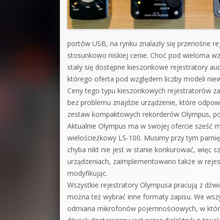
portów USB, na rynku znalazły się przenośne re
stosunkowo niskiej cenie. Choć pod wieloma w
stały się dostępne kieszonkowe rejestratory a
którego oferta pod względem liczby modeli niew
Ceny tego typu kieszonkowych rejestratorów zac
bez problemu znajdzie urządzenie, które odpowi
zestaw kompaktowych rekorderów Olympus, po
Aktualnie Olympus ma w swojej ofercie sześć mod
wielościeżkowy LS-100. Musimy przy tym pamięta
chyba nikt nie jest w stanie konkurować, więc s
urządzeniach, zaimplementowano także w rejes
modyfikując.
Wszystkie rejestratory Olympusa pracują z dźw
można też wybrać inne formaty zapisu. We wsz
odmiana mikrofonów pojemnościowych, w któryc