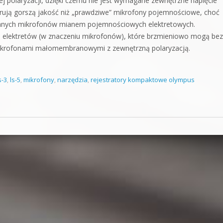
łej polaryzacji, dzięki czemu nie jest wymagane zewnętrzne napięcie
oferują gorszą jakość niż „prawdziwe” mikrofony pojemnościowe, choć
owanych mikrofonów mianem pojemnościowych elektretowych.
 elektretów (w znaczeniu mikrofonów), które brzmieniowo mogą bez
krofonami małomembranowymi z zewnętrzną polaryzacją.
s-3
,
ls-5
,
mikrofony
,
narzędzia
,
rejestratory kompaktowe olympus