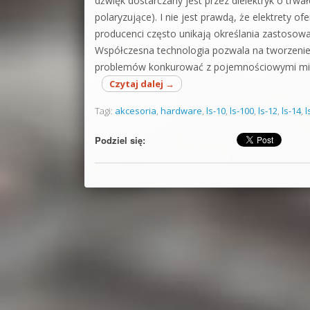
dźwięk dostarczany jest przez dielektryk o trwa
polaryzujące). I nie jest prawdą, że elektrety 
producenci często unikają określania zastos
Współczesna technologia pozwala na tworzenie
problemów konkurować z pojemnościowymi mi
Czytaj dalej
→
Tagi:
akcesoria
,
hardware
,
ls-10
,
ls-100
,
ls-12
,
ls-14
,
l
Podziel się: