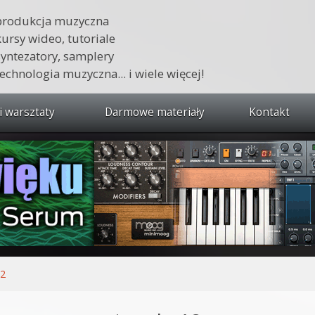
produkcja muzyczna
kursy wideo, tutoriale
syntezatory, samplery
technologia muzyczna... i wiele więcej!
i warsztaty
Darmowe materiały
Kontakt
wszystkie kursy i warsztaty
 dźwięku 🔥
ja muzyczna w praktyce
tudio od podstaw
ja muzyczna od podstaw
12
1 od podstaw