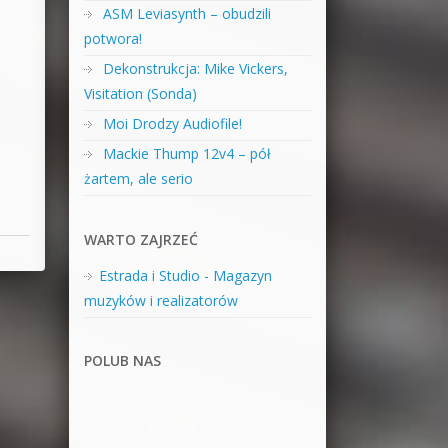
ASM Leviasynth – obudzili
potwora!
Dekonstrukcja: Mike Vickers,
Visitation (Sonda)
Moi Drodzy Audiofile!
Mackie Thump 12v4 – pół
żartem, ale serio
WARTO ZAJRZEĆ
Estrada i Studio - Magazyn
muzyków i realizatorów
POLUB NAS