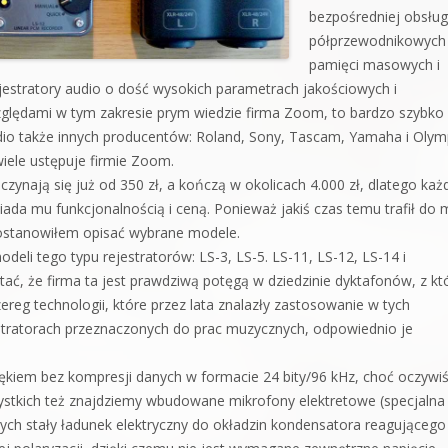
bezpośredniej obsług
półprzewodnikowych
pamięci masowych i
jestratory audio o dość wysokich parametrach jakościowych i
zględami w tym zakresie prym wiedzie firma Zoom, to bardzo szybko
udio także innych producentów: Roland, Sony, Tascam, Yamaha i Olym
iele ustępuje firmie Zoom.
zynają się już od 350 zł, a kończą w okolicach 4.000 zł, dlatego każ
ada mu funkcjonalnością i ceną. Ponieważ jakiś czas temu trafił do 
stanowiłem opisać wybrane modele.
eli tego typu rejestratorów: LS-3, LS-5. LS-11, LS-12, LS-14 i
ć, że firma ta jest prawdziwą potęgą w dziedzinie dyktafonów, z kt
zereg technologii, które przez lata znalazły zastosowanie w tych
tratorach przeznaczonych do prac muzycznych, odpowiednio je
iękiem bez kompresji danych w formacie 24 bity/96 kHz, choć oczywiś
ystkich też znajdziemy wbudowane mikrofony elektretowe (specjalna
h stały ładunek elektryczny do okładzin kondensatora reagującego