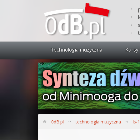
Technologia muzyczna
Kursy 
Zobacz 
Synteza
Produkc
Bitwig S
Produkc
0dB.pl
technologia muzyczna
ls-
Sylenth