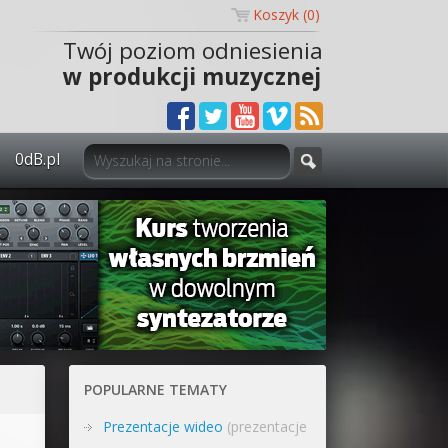
Koszyk (
0
)
Twój poziom odniesienia
w produkcji muzycznej
0dB.pl
0dB.pl - informacje
Newsletter
Materiały dla mediów
Archiwum aktualności
Polityka prywatności
POPULARNE TEMATY
Regulamin
Prezentacje wideo
(prezentacje