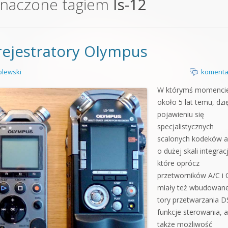
znaczone tagiem
ls-12
orge od podstaw
 z syntezatorem Massive
rejestratory Olympus
 5 Kompendium
lewski
komenta
W którymś momenci
około 5 lat temu, dzi
pojawieniu się
specjalistycznych
scalonych kodeków a
o dużej skali integracj
które oprócz
przetworników A/C i 
miały też wbudowan
tory przetwarzania D
funkcje sterowania, a
także możliwość