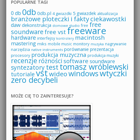
POPULARNE TAGI
0db
0 db
0db.pl
5 gwiazdek
4 gwiazdki
aktualizacja
branżowe ploteczki i fakty
ciekawostki
free
daw
dekonstrukcja
free
domowe studio
freeware
soundware
free vst
macintosh
hardware
interfejsy
kontrolery
mastering
miks
mobile music
monitory
nagrywanie
muzyka
porównanie
prezentacja
narzędzia
native instruments
produkcja muzyczna
procesory
produkcja muzyki
recenzje
różności
software
soundware
tomasz wróblewski
test
syntezatory
vst
wtyczki
windows
wideo
tutoriale
zero decybeli
MOŻE CIĘ TO ZAINTERESUJE?