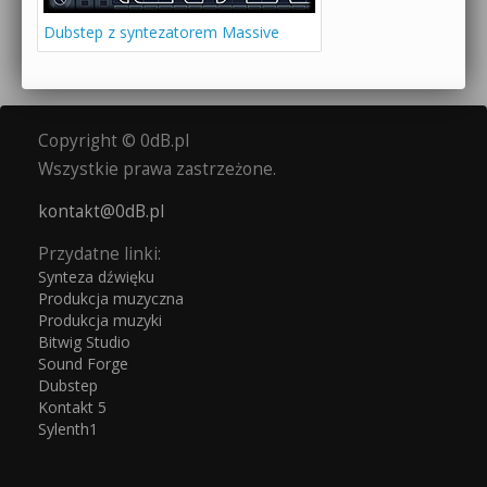
Dubstep z syntezatorem Massive
Copyright © 0dB.pl
Wszystkie prawa zastrzeżone.
kontakt@0dB.pl
Przydatne linki:
Synteza dźwięku
Produkcja muzyczna
Produkcja muzyki
Bitwig Studio
Sound Forge
Dubstep
Kontakt 5
Sylenth1