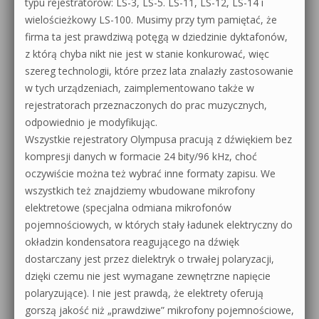
typu rejestratorów: LS-3, LS-5. LS-11, LS-12, LS-14 i
wielościeżkowy LS-100. Musimy przy tym pamiętać, że
firma ta jest prawdziwą potęgą w dziedzinie dyktafonów,
z którą chyba nikt nie jest w stanie konkurować, więc
szereg technologii, które przez lata znalazły zastosowanie
w tych urządzeniach, zaimplementowano także w
rejestratorach przeznaczonych do prac muzycznych,
odpowiednio je modyfikując.
Wszystkie rejestratory Olympusa pracują z dźwiękiem bez
kompresji danych w formacie 24 bity/96 kHz, choć
oczywiście można też wybrać inne formaty zapisu. We
wszystkich też znajdziemy wbudowane mikrofony
elektretowe (specjalna odmiana mikrofonów
pojemnościowych, w których stały ładunek elektryczny do
okładzin kondensatora reagującego na dźwięk
dostarczany jest przez dielektryk o trwałej polaryzacji,
dzięki czemu nie jest wymagane zewnętrzne napięcie
polaryzujące). I nie jest prawdą, że elektrety oferują
gorszą jakość niż „prawdziwe” mikrofony pojemnościowe,