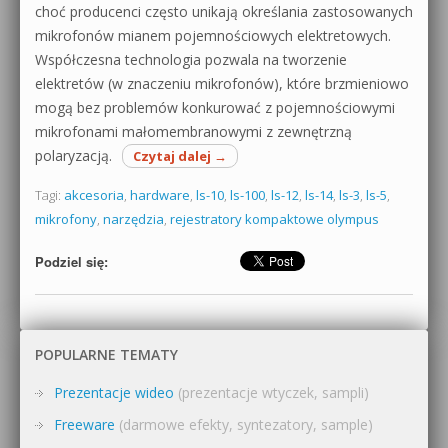
choć producenci często unikają określania zastosowanych
mikrofonów mianem pojemnościowych elektretowych.
Współczesna technologia pozwala na tworzenie
elektretów (w znaczeniu mikrofonów), które brzmieniowo
mogą bez problemów konkurować z pojemnościowymi
mikrofonami małomembranowymi z zewnętrzną
polaryzacją.
Czytaj dalej
→
Tagi:
akcesoria
,
hardware
,
ls-10
,
ls-100
,
ls-12
,
ls-14
,
ls-3
,
ls-5
,
mikrofony
,
narzędzia
,
rejestratory kompaktowe olympus
Podziel się:
POPULARNE TEMATY
Prezentacje wideo
(prezentacje wtyczek, sampli)
Freeware
(darmowe efekty, syntezatory, sample)