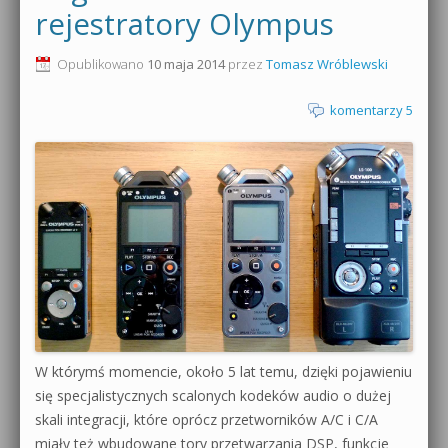
rejestratory Olympus
0dB.pl - informacje
Produkcja muzyczna od podstaw
Opublikowano
10 maja 2014
przez
Tomasz Wróblewski
Newsletter
Sylenth1 od podstaw
komentarzy 5
Materiały dla mediów
Sound Forge od podstaw
Archiwum aktualności
Dubstep z syntezatorem Massive
Polityka prywatności
Kontakt 5 Kompendium
Regulamin
Pakiety
Działanie sklepu internetowego
Wyszukiwanie
W którymś momencie, około 5 lat temu, dzięki pojawieniu
się specjalistycznych scalonych kodeków audio o dużej
skali integracji, które oprócz przetworników A/C i C/A
miały też wbudowane tory przetwarzania DSP, funkcje