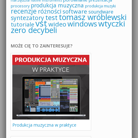
narzędzia
native instruments
produkcja muzyczna
procesory
produkcja muzyki
recenzje
różności
software
soundware
tomasz wróblewski
test
syntezatory
vst
wtyczki
windows
wideo
tutoriale
zero decybeli
MOŻE CIĘ TO ZAINTERESUJE?
Produkcja muzyczna w praktyce