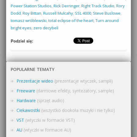
Power Station Studios
,
Rick Derringer
,
Right Track Studio
,
Rory
Dodd
,
Roy Bittan
,
Russell Mulcahy
,
SSL 4000
,
Steve Buslowe
,
tomasz wróblewski
,
total eclipse of the heart
,
Turn around
bright eyes
,
zero decybeli
Podziel się:
POPULARNE TEMATY
Prezentacje wideo
(prezentacje wtyczek, sampli)
Freeware
(darmowe efekty, syntezatory, sample)
Hardware
(sprzęt audio)
Ciekawostki
(wszystko dookoła muzyki i nie tylko)
VST
(wtyczki w formacie VST)
AU
(wtyczki w formacie AU)