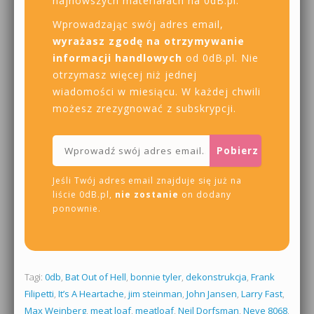
najnowszych materiałach na 0dB.pl.
Wprowadzając swój adres email,
wyrażasz zgodę na otrzymywanie
informacji handlowych
od 0dB.pl. Nie
otrzymasz więcej niż jednej
wiadomości w miesiącu. W każdej chwili
możesz zrezygnować z subskrypcji.
Jeśli Twój adres email znajduje się już na
liście 0dB.pl,
nie zostanie
on dodany
ponownie.
Tagi:
0db
,
Bat Out of Hell
,
bonnie tyler
,
dekonstrukcja
,
Frank
Filipetti
,
It’s A Heartache
,
jim steinman
,
John Jansen
,
Larry Fast
,
Max Weinberg
,
meat loaf
,
meatloaf
,
Neil Dorfsman
,
Neve 8068
,