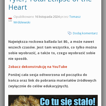
Heart
0dB.pl - informacje
Produkcja muzyczna od podstaw
Opublikowano
16 listopada 2024
przez
Tomasz
Newsletter
Sylenth1 od podstaw
Wróblewski
Materiały dla mediów
Sound Forge od podstaw
Dodaj komentarz
Archiwum aktualności
Największa rockowa ballada lat 80., a może nawet
Dubstep z syntezatorem Massive
wszech czasów. Jest tam wszystko, co tylko można
Polityka prywatności
sobie wyobrazić, a także to, czego wyobrazić sobie
Kontakt 5 Kompendium
nie sposób.
Regulamin
Pakiety
Zobacz dekonstrukcję na YouTube
Działanie sklepu internetowego
Poniżej cała sesja odtworzona od początku do
końca oraz link do pobrania materiałów źródłowych
Wyszukiwanie
(wyłącznie do celów edukacyjnych).