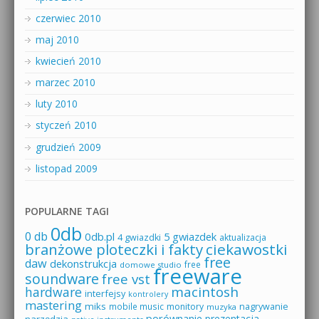
czerwiec 2010
maj 2010
kwiecień 2010
marzec 2010
luty 2010
styczeń 2010
grudzień 2009
listopad 2009
POPULARNE TAGI
0db
0 db
0db.pl
5 gwiazdek
4 gwiazdki
aktualizacja
branżowe ploteczki i fakty
ciekawostki
free
daw
dekonstrukcja
free
domowe studio
freeware
soundware
free vst
macintosh
hardware
interfejsy
kontrolery
mastering
miks
mobile music
monitory
nagrywanie
muzyka
porównanie
prezentacja