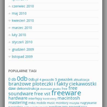
czerwiec 2010
maj 2010
kwiecień 2010
marzec 2010
luty 2010
styczeń 2010
grudzień 2009
listopad 2009
POPULARNE TAGI
0db
0 db
0db.pl
5 gwiazdek
4 gwiazdki
aktualizacja
branżowe ploteczki i fakty
ciekawostki
free
daw
dekonstrukcja
free
domowe studio
freeware
soundware
free vst
macintosh
hardware
interfejsy
kontrolery
mastering
miks
mobile music
monitory
nagrywanie
muzyka
porównanie
prezentacja