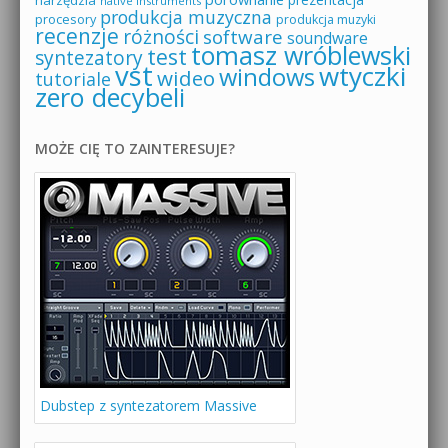
narzędzia
native instruments
produkcja muzyczna
procesory
produkcja muzyki
recenzje
różności
software
soundware
tomasz wróblewski
test
syntezatory
vst
wtyczki
windows
wideo
tutoriale
zero decybeli
MOŻE CIĘ TO ZAINTERESUJE?
Dubstep z syntezatorem Massive