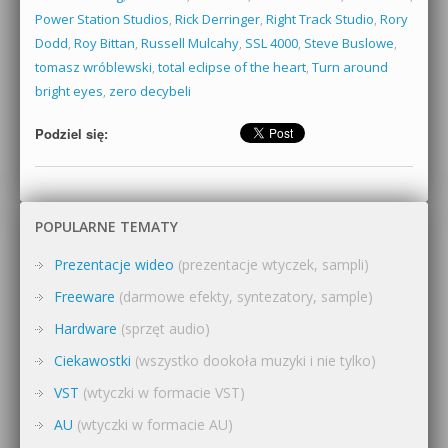
Power Station Studios
,
Rick Derringer
,
Right Track Studio
,
Rory
Dodd
,
Roy Bittan
,
Russell Mulcahy
,
SSL 4000
,
Steve Buslowe
,
tomasz wróblewski
,
total eclipse of the heart
,
Turn around
bright eyes
,
zero decybeli
Podziel się:
POPULARNE TEMATY
Prezentacje wideo
(prezentacje wtyczek, sampli)
Freeware
(darmowe efekty, syntezatory, sample)
Hardware
(sprzęt audio)
Ciekawostki
(wszystko dookoła muzyki i nie tylko)
VST
(wtyczki w formacie VST)
AU
(wtyczki w formacie AU)