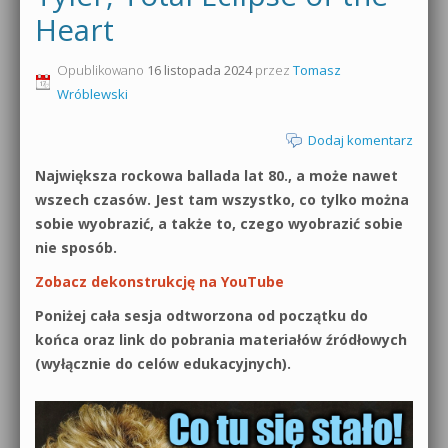
Heart
0dB.pl - informacje
Produkcja muzyczna od podstaw
Opublikowano
16 listopada 2024
przez
Tomasz
Newsletter
Sylenth1 od podstaw
Wróblewski
Materiały dla mediów
Sound Forge od podstaw
Dodaj komentarz
Archiwum aktualności
Największa rockowa ballada lat 80., a może nawet
Dubstep z syntezatorem Massive
wszech czasów. Jest tam wszystko, co tylko można
Polityka prywatności
sobie wyobrazić, a także to, czego wyobrazić sobie
Kontakt 5 Kompendium
nie sposób.
Regulamin
Pakiety
Zobacz dekonstrukcję na YouTube
Działanie sklepu internetowego
Poniżej cała sesja odtworzona od początku do
końca oraz link do pobrania materiałów źródłowych
Wyszukiwanie
(wyłącznie do celów edukacyjnych).