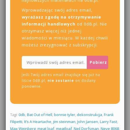
najnowszych materiałach na 0dB.pl.
Wprowadzając swój adres email,
wyrażasz zgodę na otrzymywanie
informacji handlowych
od 0dB.pl. Nie
otrzymasz więcej niż jednej
wiadomości w miesiącu. W każdej chwili
możesz zrezygnować z subskrypcji.
Jeśli Twój adres email znajduje się już na
liście 0dB.pl,
nie zostanie
on dodany
ponownie.
Tagi:
0db
,
Bat Out of Hell
,
bonnie tyler
,
dekonstrukcja
,
Frank
Filipetti
,
It’s A Heartache
,
jim steinman
,
John Jansen
,
Larry Fast
,
Max Weinberg
,
meat loaf
,
meatloaf
,
Neil Dorfsman
,
Neve 8068
,