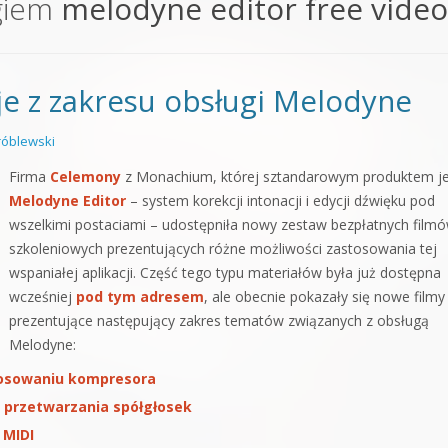
giem
melodyne editor free vide
orge od podstaw
 z syntezatorem Massive
je z zakresu obsługi Melodyne
 5 Kompendium
óblewski
Firma
Celemony
z Monachium, której sztandarowym produktem je
Melodyne Editor
– system korekcji intonacji i edycji dźwięku pod
wszelkimi postaciami – udostępniła nowy zestaw bezpłatnych film
szkoleniowych prezentujących różne możliwości zastosowania tej
wspaniałej aplikacji. Część tego typu materiałów była już dostępna
wcześniej
pod tym adresem
, ale obecnie pokazały się nowe filmy
prezentujące następujący zakres tematów związanych z obsługą
Melodyne:
tosowaniu kompresora
i przetwarzania spółgłosek
 MIDI