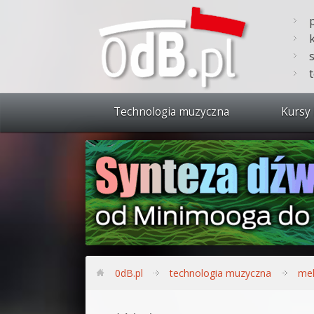
Technologia muzyczna
Kursy 
Zobacz 
Synteza
Produkc
Bitwig S
Produkc
0dB.pl
technologia muzyczna
mel
Sylenth