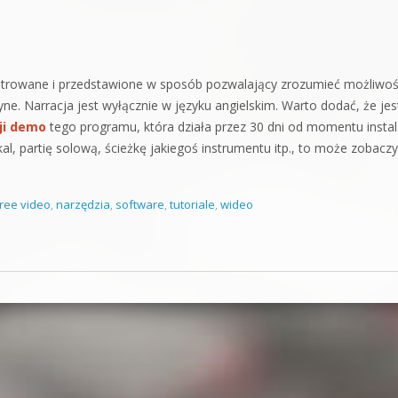
ustrowane i przedstawione w sposób pozwalający zrozumieć możliwoś
ne. Narracja jest wyłącznie w języku angielskim. Warto dodać, że jes
ji demo
tego programu, która działa przez 30 dni od momentu instala
al, partię solową, ścieżkę jakiegoś instrumentu itp., to może zobaczy
ree video
,
narzędzia
,
software
,
tutoriale
,
wideo