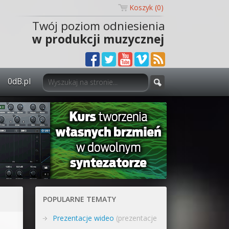
Koszyk (
0
)
Twój poziom odniesienia
w produkcji muzycznej
0dB.pl
0dB.pl - informacje
Newsletter
Materiały dla mediów
Archiwum aktualności
Polityka prywatności
POPULARNE TEMATY
Regulamin
Prezentacje wideo
(prezentacje