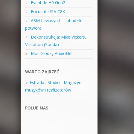
Eventide H9 Gen2
Focusrite ISA C8X
ASM Leviasynth – obudzili
potwora!
Dekonstrukcja: Mike Vickers,
Visitation (Sonda)
Moi Drodzy Audiofile!
WARTO ZAJRZEĆ
Estrada i Studio - Magazyn
muzyków i realizatorów
POLUB NAS