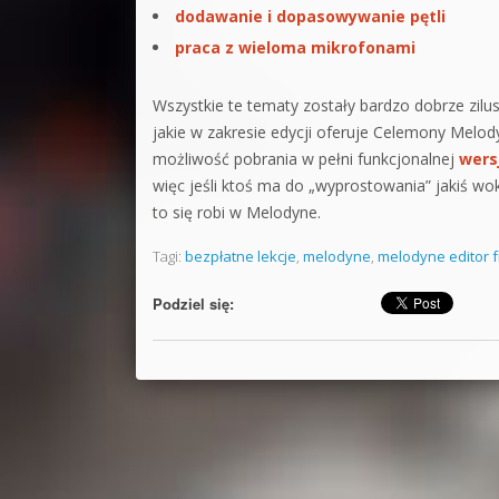
dodawanie i dopasowywanie pętli
praca z wieloma mikrofonami
Wszystkie te tematy zostały bardzo dobrze zil
jakie w zakresie edycji oferuje Celemony Melody
możliwość pobrania w pełni funkcjonalnej
wers
więc jeśli ktoś ma do „wyprostowania” jakiś wok
to się robi w Melodyne.
Tagi:
bezpłatne lekcje
,
melodyne
,
melodyne editor f
Podziel się: