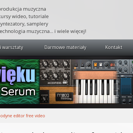
produkcja muzyczna
kursy wideo, tutoriale
syntezatory, samplery
technologia muzyczna... i wiele więcej!
i warsztaty
Darmowe materiały
Kontakt
wszystkie kursy i warsztaty
 dźwięku 🔥
ja muzyczna w praktyce
tudio od podstaw
ja muzyczna od podstaw
odyne editor free video
1 od podstaw