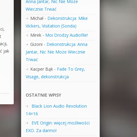
Anna Jantar, Nic Nie Może
Wiecznie Trwać
Michał
-
Dekonstrukcja: Mike
Vickers, Visitation (Sonda)
ci,
Mirek
-
Moi Drodzy Audiofile!
t
cji,
Gizoni
-
Dekonstrukcja: Anna
ć jak
Jantar, Nic Nie Może Wiecznie
Trwać
Kacper Bąk
-
Fade To Grey,
Visage, dekonstrukcja
OSTATNIE WPISY
Black Lion Audio Revolution
14×16
EVE Origin: więcej możliwości
EXO. Za darmo!