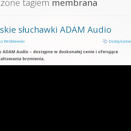
czone tagiem
membrana
orge od podstaw
 z syntezatorem Massive
rskie słuchawki ADAM Audio
 5 Kompendium
z Wróblewski
Dodaj kome
my ADAM Audio – dostępne w doskonałej cenie i oferujące
ałtowania brzmienia.