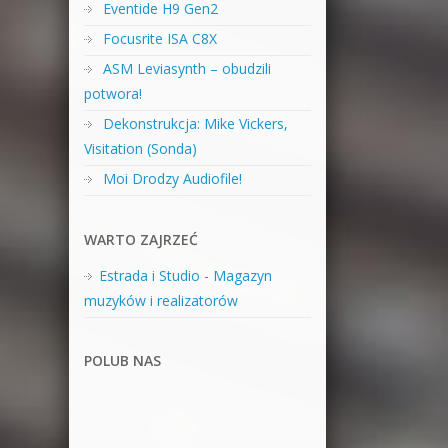
Eventide H9 Gen2
Focusrite ISA C8X
ASM Leviasynth – obudzili
potwora!
Dekonstrukcja: Mike Vickers,
Visitation (Sonda)
Moi Drodzy Audiofile!
WARTO ZAJRZEĆ
Estrada i Studio - Magazyn
muzyków i realizatorów
POLUB NAS