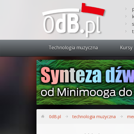
Technologia muzyczna
Kursy 
Zobacz 
Synteza
Produkc
Bitwig S
Produkc
0dB.pl
technologia muzyczna
me
Sylenth