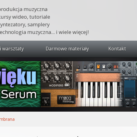
produkcja muzyczna
kursy wideo, tutoriale
syntezatory, samplery
technologia muzyczna... i wiele więcej!
i warsztaty
Darmowe materiały
Kontakt
wszystkie kursy i warsztaty
 dźwięku 🔥
ja muzyczna w praktyce
tudio od podstaw
ja muzyczna od podstaw
mbrana
1 od podstaw