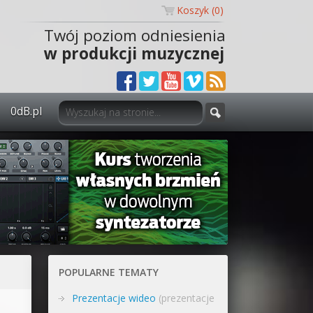
Koszyk (
0
)
Twój poziom odniesienia
w produkcji muzycznej
0dB.pl
0dB.pl - informacje
Newsletter
Materiały dla mediów
Archiwum aktualności
Polityka prywatności
POPULARNE TEMATY
Regulamin
Prezentacje wideo
(prezentacje