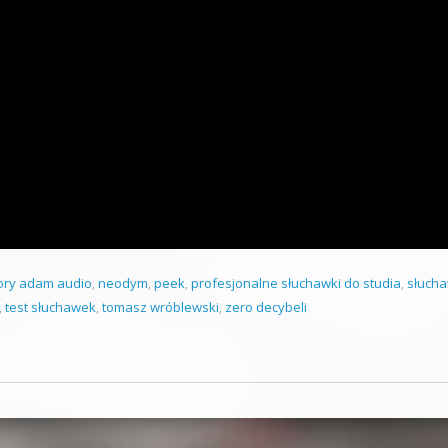
ory adam audio
,
neodym
,
peek
,
profesjonalne słuchawki do studia
,
słucha
,
test słuchawek
,
tomasz wróblewski
,
zero decybeli