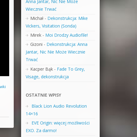
Anna Jantar, Nic Nie Może
Wiecznie Trwać
Michał
-
Dekonstrukcja: Mike
Vickers, Visitation (Sonda)
Mirek
-
Moi Drodzy Audiofile!
Gizoni
-
Dekonstrukcja: Anna
Jantar, Nic Nie Może Wiecznie
Trwać
Kacper Bąk
-
Fade To Grey,
Visage, dekonstrukcja
wki
OSTATNIE WPISY
Black Lion Audio Revolution
14×16
EVE Origin: więcej możliwości
EXO. Za darmo!