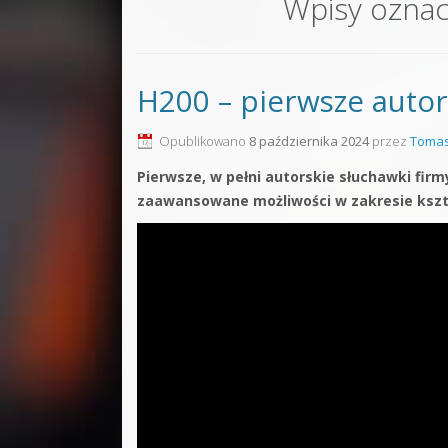
Wpisy ozna
Sound F
Dubstep
H200 – pierwsze auto
Kontakt
Pakiety
Opublikowano
8 października 2024
przez
Tomas
Pierwsze, w pełni autorskie słuchawki fir
zaawansowane możliwości w zakresie kszt