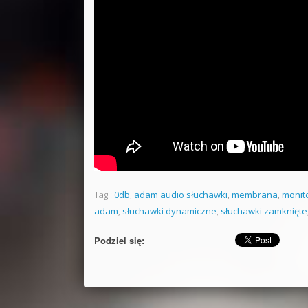
Tagi:
0db
,
adam audio słuchawki
,
membrana
,
monit
adam
,
słuchawki dynamiczne
,
słuchawki zamknięte
Podziel się: