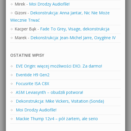
Mirek
-
Moi Drodzy Audiofile!
Gizoni
-
Dekonstrukcja: Anna Jantar, Nic Nie Może
Wiecznie Trwać
Kacper Bąk
-
Fade To Grey, Visage, dekonstrukcja
Marek
-
Dekonstrukcja: Jean-Michel Jarre, Oxygène IV
OSTATNIE WPISY
EVE Origin: więcej możliwości EXO. Za darmo!
Eventide H9 Gen2
Focusrite ISA C8X
ASM Leviasynth – obudzili potwora!
Dekonstrukcja: Mike Vickers, Visitation (Sonda)
Moi Drodzy Audiofile!
Mackie Thump 12v4 – pół żartem, ale serio