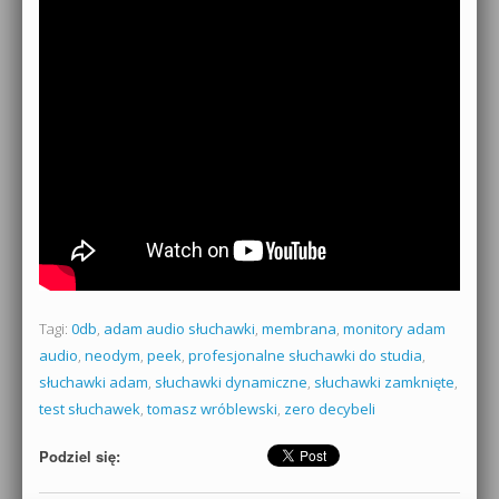
Tagi:
0db
,
adam audio słuchawki
,
membrana
,
monitory adam
audio
,
neodym
,
peek
,
profesjonalne słuchawki do studia
,
słuchawki adam
,
słuchawki dynamiczne
,
słuchawki zamknięte
,
test słuchawek
,
tomasz wróblewski
,
zero decybeli
Podziel się: