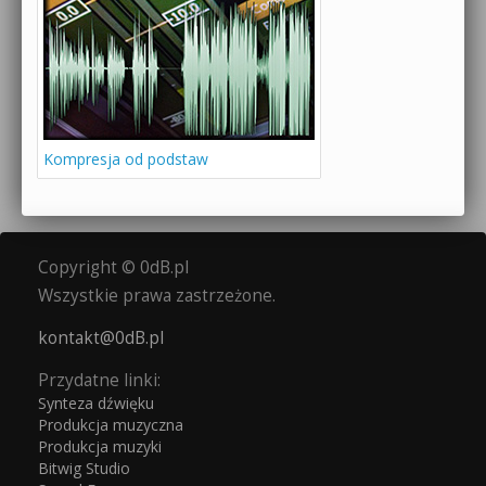
Kompresja od podstaw
Copyright © 0dB.pl
Wszystkie prawa zastrzeżone.
kontakt@0dB.pl
Przydatne linki:
Synteza dźwięku
Produkcja muzyczna
Produkcja muzyki
Bitwig Studio