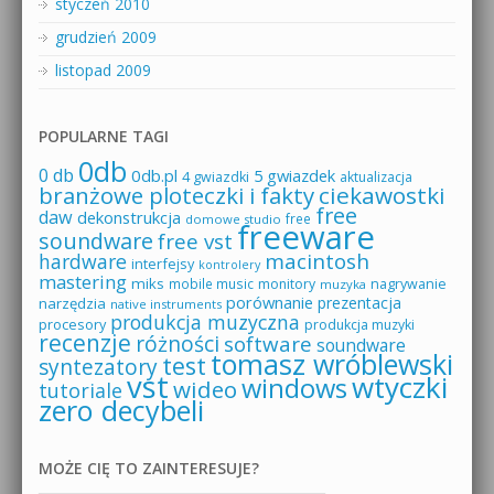
styczeń 2010
grudzień 2009
listopad 2009
POPULARNE TAGI
0db
0 db
0db.pl
5 gwiazdek
4 gwiazdki
aktualizacja
branżowe ploteczki i fakty
ciekawostki
free
daw
dekonstrukcja
free
domowe studio
freeware
soundware
free vst
macintosh
hardware
interfejsy
kontrolery
mastering
miks
mobile music
monitory
nagrywanie
muzyka
porównanie
prezentacja
narzędzia
native instruments
produkcja muzyczna
procesory
produkcja muzyki
recenzje
różności
software
soundware
tomasz wróblewski
test
syntezatory
vst
wtyczki
windows
wideo
tutoriale
zero decybeli
MOŻE CIĘ TO ZAINTERESUJE?