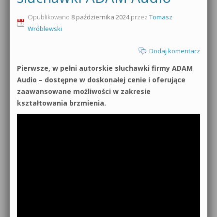
0dB.pl - informacje
Opublikowano
8 października 2024
przez
Tomasz
Produkcja muzyczna od podstaw
Wróblewski
Newsletter
Sylenth1 od podstaw
Dodaj komentarz
Materiały dla mediów
Sound Forge od podstaw
Pierwsze, w pełni autorskie słuchawki firmy ADAM
Archiwum aktualności
Audio – dostępne w doskonałej cenie i oferujące
Dubstep z syntezatorem Massive
zaawansowane możliwości w zakresie
Polityka prywatności
kształtowania brzmienia.
Kontakt 5 Kompendium
Regulamin
Pakiety
Działanie sklepu internetowego
Wyszukiwanie