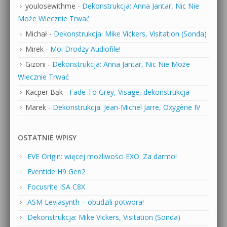
youlosewithme
-
Dekonstrukcja: Anna Jantar, Nic Nie
Może Wiecznie Trwać
Michał
-
Dekonstrukcja: Mike Vickers, Visitation (Sonda)
Mirek
-
Moi Drodzy Audiofile!
Gizoni
-
Dekonstrukcja: Anna Jantar, Nic Nie Może
Wiecznie Trwać
Kacper Bąk
-
Fade To Grey, Visage, dekonstrukcja
Marek
-
Dekonstrukcja: Jean-Michel Jarre, Oxygène IV
OSTATNIE WPISY
EVE Origin: więcej możliwości EXO. Za darmo!
Eventide H9 Gen2
Focusrite ISA C8X
ASM Leviasynth – obudzili potwora!
Dekonstrukcja: Mike Vickers, Visitation (Sonda)