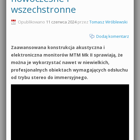
wszechstronne
0dB.pl - informacje
Produkcja muzyczna od podstaw
Opublikowano
11 czerwca 2024
przez
Tomasz Wróblewski
Newsletter
Sylenth1 od podstaw
Dodaj komentarz
Materiały dla mediów
Sound Forge od podstaw
Zaawansowana konstrukcja akustyczna i
Archiwum aktualności
elektroniczna monitorów MTM Mk II sprawiają, że
Dubstep z syntezatorem Massive
można je wykorzystać nawet w niewielkich,
Polityka prywatności
profesjonalnych obiektach wymagających odsłuchu
Kontakt 5 Kompendium
od trybu stereo do immersyjnego.
Regulamin
Pakiety
Działanie sklepu internetowego
Wyszukiwanie