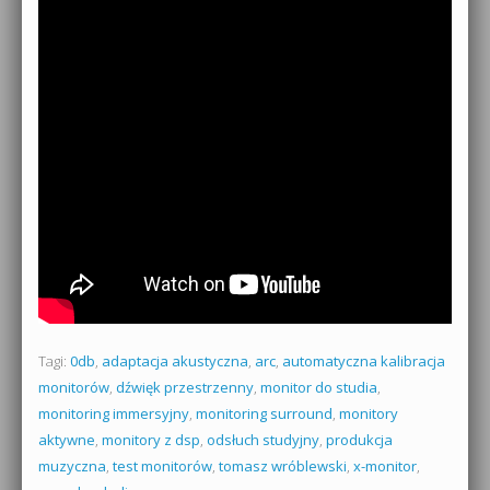
Tagi:
0db
,
adaptacja akustyczna
,
arc
,
automatyczna kalibracja
monitorów
,
dźwięk przestrzenny
,
monitor do studia
,
monitoring immersyjny
,
monitoring surround
,
monitory
aktywne
,
monitory z dsp
,
odsłuch studyjny
,
produkcja
muzyczna
,
test monitorów
,
tomasz wróblewski
,
x-monitor
,