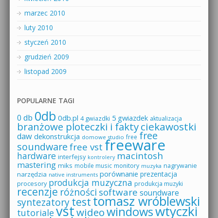
marzec 2010
luty 2010
styczeń 2010
grudzień 2009
listopad 2009
POPULARNE TAGI
0db
0 db
0db.pl
5 gwiazdek
4 gwiazdki
aktualizacja
branżowe ploteczki i fakty
ciekawostki
free
daw
dekonstrukcja
free
domowe studio
freeware
soundware
free vst
macintosh
hardware
interfejsy
kontrolery
mastering
miks
mobile music
monitory
nagrywanie
muzyka
porównanie
prezentacja
narzędzia
native instruments
produkcja muzyczna
procesory
produkcja muzyki
recenzje
różności
software
soundware
tomasz wróblewski
test
syntezatory
vst
wtyczki
windows
wideo
tutoriale