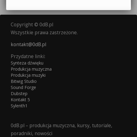
Copyright © 0dB.pl
Wszystkie prawa zastrzeżone.
kontakt@0dB.pl
Przydatne linki:
Synteza dźwięku
Produkcja muzyczna
Produkcja muzyki
Bitwig Studio
Sound Forge
Dubstep
Kontakt 5
Sylenth1
0dB.pl – produkcja muzyczna, kursy, tutoriale,
poradniki, nowości