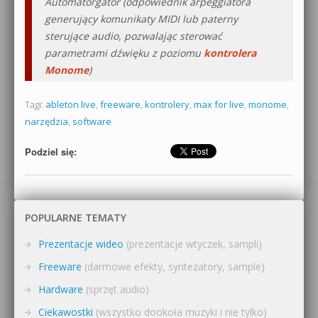
Automatorgator (odpowiednik arpeggiatora
generujący komunikaty MIDI lub paterny
sterujące audio, pozwalając sterować
parametrami dźwięku z poziomu
kontrolera
Monome
)
Tagi:
ableton live
,
freeware
,
kontrolery
,
max for live
,
monome
,
narzędzia
,
software
Podziel się:
POPULARNE TEMATY
Prezentacje wideo
(prezentacje wtyczek, sampli)
Freeware
(darmowe efekty, syntezatory, sample)
Hardware
(sprzęt audio)
Ciekawostki
(wszystko dookoła muzyki i nie tylko)