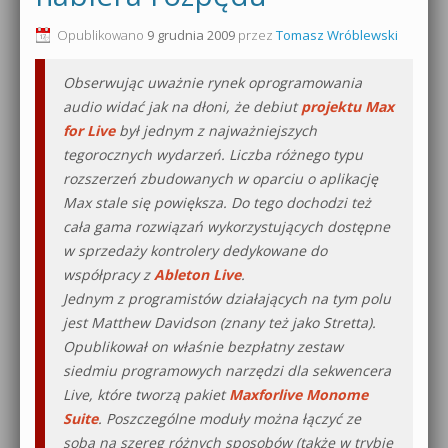
0dB.pl - informacje
Opublikowano
9 grudnia 2009
przez
Tomasz Wróblewski
Produkcja muzyczna od podstaw
Newsletter
Obserwując uważnie rynek oprogramowania
Sylenth1 od podstaw
audio widać jak na dłoni, że debiut
projektu Max
Materiały dla mediów
for Live
był jednym z najważniejszych
Sound Forge od podstaw
tegorocznych wydarzeń. Liczba różnego typu
Archiwum aktualności
rozszerzeń zbudowanych w oparciu o aplikację
Dubstep z syntezatorem Massive
Max stale się powiększa. Do tego dochodzi też
Polityka prywatności
Kontakt 5 Kompendium
cała gama rozwiązań wykorzystujących dostępne
w sprzedaży kontrolery dedykowane do
Regulamin
Pakiety
współpracy z
Ableton Live
.
Jednym z programistów działających na tym polu
Działanie sklepu internetowego
jest Matthew Davidson (znany też jako Stretta).
Wyszukiwanie
Opublikował on właśnie bezpłatny zestaw
siedmiu programowych narzędzi dla sekwencera
Live, które tworzą pakiet
Maxforlive Monome
Suite
. Poszczególne moduły można łączyć ze
sobą na szereg różnych sposobów (także w trybie