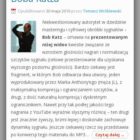
0dB.pl - informacje
Opublikowano
30 maja 2010
przez
Tomasz Wróblewski
Produkcja muzyczna od podstaw
Niekwestionowany autorytet w dziedzinie
Newsletter
Sylenth1 od podstaw
masteringu i cyfrowej obróbki sygnałów –
Bob Katz
– omawia na
prezentowanym
Materiały dla mediów
Sound Forge od podstaw
niżej wideo
kwestie związane ze
Archiwum aktualności
wzrostem głośności nagrań i normalizacją
Dubstep z syntezatorem Massive
szczytów sygnału (celowe przesterowanie dla uzyskania
Polityka prywatności
wyższego poziomu głośności). Bardzo ciekawy jest
Kontakt 5 Kompendium
fragment, w którym Bob odtwarza dwa utwory, jeden
Regulamin
wyprodukowany przez Marka Anthony’ego (męża JL), z
Pakiety
maksymalną kompresją i ograniczaniem szczytów, a
Działanie sklepu internetowego
drugi, z dość naturalną kompresją i dyskretnym
ogranicznikiem. Nawet przy tak podłej jakości tego
Wyszukiwanie
nagrania z YouTube wyraźnie słyszymy różnicę – ten drugi
jest znacznie żywszy, brzmi lepiej i doskonale zachowuje
dynamikę sygnału. Jeszcze ciekawiej rzecz się przedstawia
po konwersji tego materiału do MP3…
Czytaj dalej
→