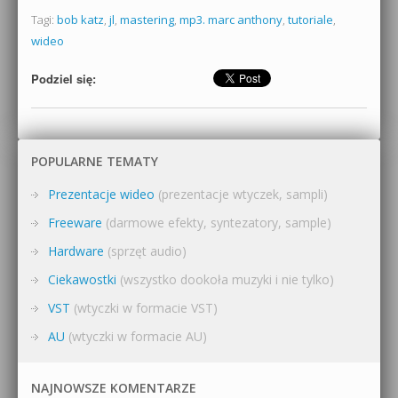
Tagi:
bob katz
,
jl
,
mastering
,
mp3. marc anthony
,
tutoriale
,
wideo
Podziel się:
POPULARNE TEMATY
Prezentacje wideo
(prezentacje wtyczek, sampli)
Freeware
(darmowe efekty, syntezatory, sample)
Hardware
(sprzęt audio)
Ciekawostki
(wszystko dookoła muzyki i nie tylko)
VST
(wtyczki w formacie VST)
AU
(wtyczki w formacie AU)
NAJNOWSZE KOMENTARZE