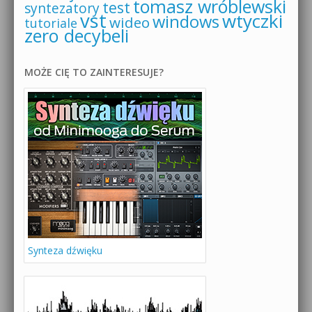
tomasz wróblewski
test
syntezatory
vst
wtyczki
windows
wideo
tutoriale
zero decybeli
MOŻE CIĘ TO ZAINTERESUJE?
Synteza dźwięku