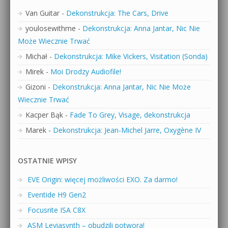
Van Guitar
-
Dekonstrukcja: The Cars, Drive
youlosewithme
-
Dekonstrukcja: Anna Jantar, Nic Nie
Może Wiecznie Trwać
Michał
-
Dekonstrukcja: Mike Vickers, Visitation (Sonda)
Mirek
-
Moi Drodzy Audiofile!
Gizoni
-
Dekonstrukcja: Anna Jantar, Nic Nie Może
Wiecznie Trwać
Kacper Bąk
-
Fade To Grey, Visage, dekonstrukcja
Marek
-
Dekonstrukcja: Jean-Michel Jarre, Oxygène IV
OSTATNIE WPISY
EVE Origin: więcej możliwości EXO. Za darmo!
Eventide H9 Gen2
Focusrite ISA C8X
ASM Leviasynth – obudzili potwora!