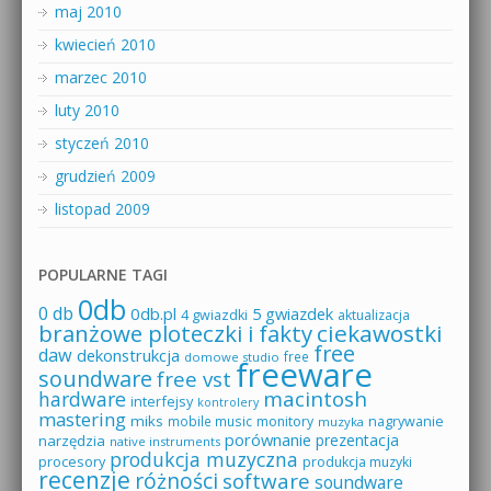
maj 2010
kwiecień 2010
marzec 2010
luty 2010
styczeń 2010
grudzień 2009
listopad 2009
POPULARNE TAGI
0db
0 db
0db.pl
5 gwiazdek
4 gwiazdki
aktualizacja
branżowe ploteczki i fakty
ciekawostki
free
daw
dekonstrukcja
free
domowe studio
freeware
soundware
free vst
macintosh
hardware
interfejsy
kontrolery
mastering
miks
mobile music
monitory
nagrywanie
muzyka
porównanie
prezentacja
narzędzia
native instruments
produkcja muzyczna
procesory
produkcja muzyki
recenzje
różności
software
soundware