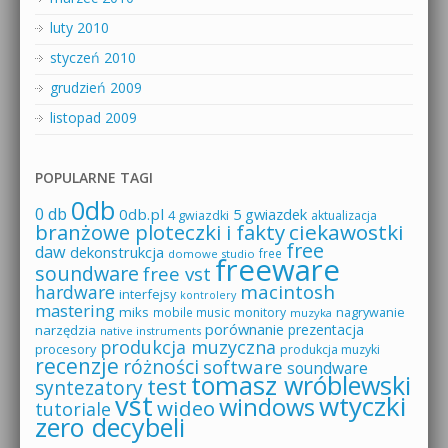
luty 2010
styczeń 2010
grudzień 2009
listopad 2009
POPULARNE TAGI
0db
0 db
0db.pl
5 gwiazdek
4 gwiazdki
aktualizacja
branżowe ploteczki i fakty
ciekawostki
free
daw
dekonstrukcja
free
domowe studio
freeware
soundware
free vst
macintosh
hardware
interfejsy
kontrolery
mastering
miks
mobile music
monitory
nagrywanie
muzyka
porównanie
prezentacja
narzędzia
native instruments
produkcja muzyczna
procesory
produkcja muzyki
recenzje
różności
software
soundware
tomasz wróblewski
test
syntezatory
vst
wtyczki
windows
wideo
tutoriale
zero decybeli