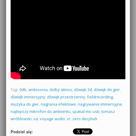
Tagi:
0db
,
ambisonia
,
dolby atmos
,
dźwięk 3d
,
dźwięk do gier
,
dźwięk immersyjny
,
dźwięk przestrzenny
,
fieldrecording
,
muzyka do gier
,
nagrania efektowe
,
nagrywanie immersyjne
,
najlepszy mikrofon do ambientu
,
spatial mic usb
,
tomasz
wróblewski
,
va
,
voyage audio
,
vr
,
zero decybeli
Podziel się: