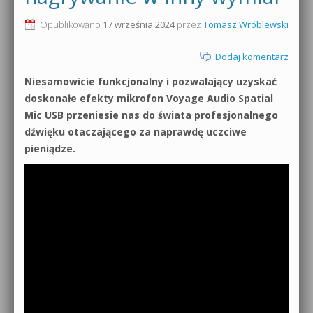
0dB.pl - informacje
Opublikowano
17 września 2024
przez
Tomasz Wróblewski
Produkcja muzyczna od podstaw
Newsletter
Dodaj komentarz
Sylenth1 od podstaw
Niesamowicie funkcjonalny i pozwalający uzyskać
Materiały dla mediów
Sound Forge od podstaw
doskonałe efekty mikrofon Voyage Audio Spatial
Archiwum aktualności
Mic USB przeniesie nas do świata profesjonalnego
Dubstep z syntezatorem Massive
dźwięku otaczającego za naprawdę uczciwe
Polityka prywatności
pieniądze.
Kontakt 5 Kompendium
Regulamin
Pakiety
Działanie sklepu internetowego
Wyszukiwanie