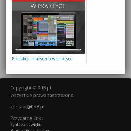
Produkcja muzyczna w praktyce
Copyright © 0dB.pl
Wszystkie prawa zastrzeżone.
kontakt@0dB.pl
Przydatne linki:
Synteza dźwięku
Produkcja muzyczna