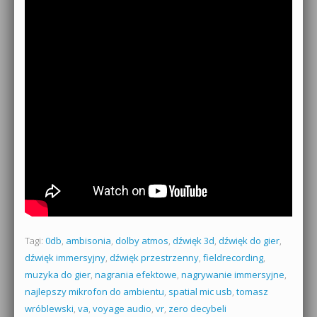
Tagi:
0db
,
ambisonia
,
dolby atmos
,
dźwięk 3d
,
dźwięk do gier
,
dźwięk immersyjny
,
dźwięk przestrzenny
,
fieldrecording
,
muzyka do gier
,
nagrania efektowe
,
nagrywanie immersyjne
,
najlepszy mikrofon do ambientu
,
spatial mic usb
,
tomasz
wróblewski
,
va
,
voyage audio
,
vr
,
zero decybeli