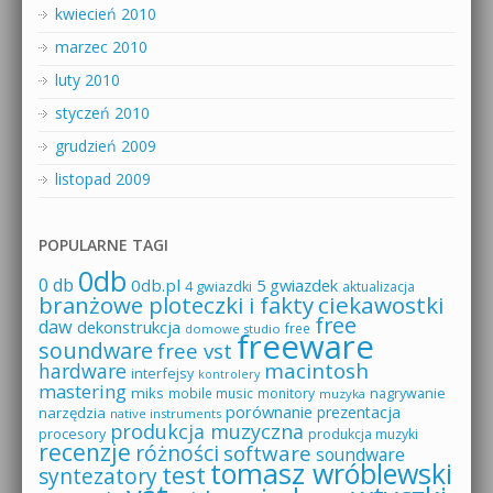
kwiecień 2010
marzec 2010
luty 2010
styczeń 2010
grudzień 2009
listopad 2009
POPULARNE TAGI
0db
0 db
0db.pl
5 gwiazdek
4 gwiazdki
aktualizacja
branżowe ploteczki i fakty
ciekawostki
free
daw
dekonstrukcja
free
domowe studio
freeware
soundware
free vst
macintosh
hardware
interfejsy
kontrolery
mastering
miks
mobile music
monitory
nagrywanie
muzyka
porównanie
prezentacja
narzędzia
native instruments
produkcja muzyczna
procesory
produkcja muzyki
recenzje
różności
software
soundware
tomasz wróblewski
test
syntezatory