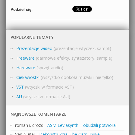
Podziel się:
POPULARNE TEMATY
Prezentacje wideo
(prezentacje wtyczek, sampli)
Freeware
(darmowe efekty, syntezatory, sample)
Hardware
(sprzęt audio)
Ciekawostki
(wszystko dookoła muzyki i nie tylko)
VST
(wtyczki w formacie VST)
AU
(wtyczki w formacie AU)
NAJNOWSZE KOMENTARZE
roman i. drozd
-
ASM Leviasynth – obudzili potwora!
Van Guitar
-
Dekonstrukcja: The Cars, Drive