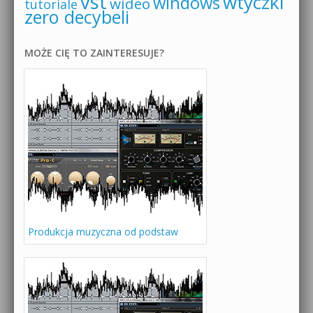
vst
wtyczki
windows
wideo
tutoriale
zero decybeli
MOŻE CIĘ TO ZAINTERESUJE?
Produkcja muzyczna od podstaw