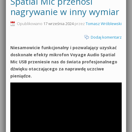
Spatial Mic przenosi
0dB.pl - informacje
nagrywanie w inny wymiar
Produkcja muzyczna od podstaw
Newsletter
Opublikowano
17 września 2024
przez
Tomasz Wróblewski
Sylenth1 od podstaw
Materiały dla mediów
Dodaj komentarz
Sound Forge od podstaw
Niesamowicie funkcjonalny i pozwalający uzyskać
Archiwum aktualności
Dubstep z syntezatorem Massive
doskonałe efekty mikrofon Voyage Audio Spatial
Polityka prywatności
Mic USB przeniesie nas do świata profesjonalnego
Kontakt 5 Kompendium
dźwięku otaczającego za naprawdę uczciwe
Regulamin
pieniądze.
Pakiety
Działanie sklepu internetowego
Wyszukiwanie