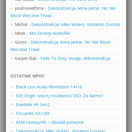
youlosewithme
-
Dekonstrukcja: Anna Jantar, Nic Nie
Może Wiecznie Trwać
Michał
-
Dekonstrukcja: Mike Vickers, Visitation (Sonda)
Mirek
-
Moi Drodzy Audiofile!
Gizoni
-
Dekonstrukcja: Anna Jantar, Nic Nie Może
Wiecznie Trwać
Kacper Bąk
-
Fade To Grey, Visage, dekonstrukcja
OSTATNIE WPISY
Black Lion Audio Revolution 14×16
EVE Origin: więcej możliwości EXO. Za darmo!
Eventide H9 Gen2
Focusrite ISA C8X
ASM Leviasynth – obudzili potwora!
Dekonstrukcja: Mike Vickers, Visitation (Sonda)