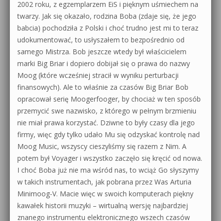
2002 roku, z egzemplarzem EiS i pięknym uśmiechem na
twarzy. Jak się okazało, rodzina Boba (zdaje się, że jego
babcia) pochodziła z Polski i choć trudno jest mi to teraz
udokumentować, to usłyszałem to bezpośrednio od
samego Mistrza. Bob jeszcze wtedy był właścicielem
marki Big Briar i dopiero dobijał się o prawa do nazwy
Moog (które wcześniej stracił w wyniku perturbacji
finansowych). Ale to właśnie za czasów Big Briar Bob
opracował serię Moogerfooger, by chociaż w ten sposób
przemycić swe nazwisko, z którego w pełnym brzmieniu
nie miał prawa korzystać. Dziwne to były czasy dla jego
firmy, więc gdy tylko udało Mu się odzyskać kontrolę nad
Moog Music, wszyscy cieszyliśmy się razem z Nim. A
potem był Voyager i wszystko zaczęło się kręcić od nowa.
I choć Boba już nie ma wśród nas, to wciąż Go słyszymy
w takich instrumentach, jak pobrana przez Was Arturia
Minimoog-V. Macie więc w swoich komputerach piękny
kawałek historii muzyki – wirtualną wersję najbardziej
znanego instrumentu elektronicznego wszech czasów