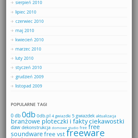
sierpień 2010
lipiec 2010
czerwiec 2010
maj 2010
kwiecień 2010
marzec 2010
luty 2010
styczeń 2010
grudzień 2009
listopad 2009
POPULARNE TAGI
0db
0 db
0db.pl
5 gwiazdek
4 gwiazdki
aktualizacja
branżowe ploteczki i fakty
ciekawostki
free
daw
dekonstrukcja
free
domowe studio
freeware
soundware
free vst