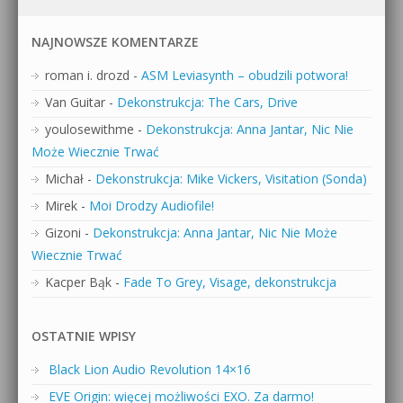
NAJNOWSZE KOMENTARZE
roman i. drozd
-
ASM Leviasynth – obudzili potwora!
Van Guitar
-
Dekonstrukcja: The Cars, Drive
youlosewithme
-
Dekonstrukcja: Anna Jantar, Nic Nie
Może Wiecznie Trwać
Michał
-
Dekonstrukcja: Mike Vickers, Visitation (Sonda)
Mirek
-
Moi Drodzy Audiofile!
Gizoni
-
Dekonstrukcja: Anna Jantar, Nic Nie Może
Wiecznie Trwać
Kacper Bąk
-
Fade To Grey, Visage, dekonstrukcja
OSTATNIE WPISY
Black Lion Audio Revolution 14×16
EVE Origin: więcej możliwości EXO. Za darmo!