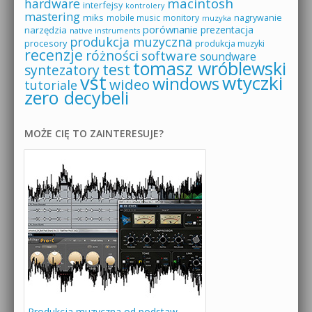
macintosh
hardware
interfejsy
kontrolery
mastering
miks
mobile music
monitory
nagrywanie
muzyka
porównanie
prezentacja
narzędzia
native instruments
produkcja muzyczna
procesory
produkcja muzyki
recenzje
różności
software
soundware
tomasz wróblewski
test
syntezatory
vst
wtyczki
windows
wideo
tutoriale
zero decybeli
MOŻE CIĘ TO ZAINTERESUJE?
Produkcja muzyczna od podstaw