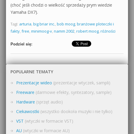
(choć jeśli chodzi o wielkość sprzedaży prym wiedzie
Yamaha DX7).
Tagi:
arturia
,
big briar inc.
,
bob moog
,
branżowe ploteczki i
fakty
,
free
,
minimoog-v
,
namm 2002
,
robert moog
,
różności
Podziel się:
POPULARNE TEMATY
Prezentacje wideo
(prezentacje wtyczek, sampli)
Freeware
(darmowe efekty, syntezatory, sample)
Hardware
(sprzęt audio)
Ciekawostki
(wszystko dookoła muzyki i nie tylko)
VST
(wtyczki w formacie VST)
AU
(wtyczki w formacie AU)