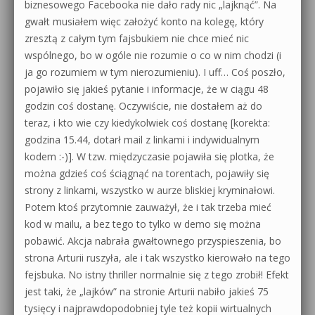
biznesowego Facebooka nie dało rady nic „lajknąć”. Na
gwałt musiałem więc założyć konto na kolegę, który
zresztą z całym tym fajsbukiem nie chce mieć nic
wspólnego, bo w ogóle nie rozumie o co w nim chodzi (i
ja go rozumiem w tym nierozumieniu). I uff… Coś poszło,
pojawiło się jakieś pytanie i informacje, że w ciągu 48
godzin coś dostanę. Oczywiście, nie dostałem aż do
teraz, i kto wie czy kiedykolwiek coś dostanę [korekta:
godzina 15.44, dotarł mail z linkami i indywidualnym
kodem :-)]. W tzw. międzyczasie pojawiła się plotka, że
można gdzieś coś ściągnąć na torentach, pojawiły się
strony z linkami, wszystko w aurze bliskiej kryminałowi.
Potem ktoś przytomnie zauważył, że i tak trzeba mieć
kod w mailu, a bez tego to tylko w demo się można
pobawić. Akcja nabrała gwałtownego przyspieszenia, bo
strona Arturii ruszyła, ale i tak wszystko kierowało na tego
fejsbuka. No istny thriller normalnie się z tego zrobił! Efekt
jest taki, że „lajków” na stronie Arturii nabiło jakieś 75
tysięcy i najprawdopodobniej tyle też kopii wirtualnych