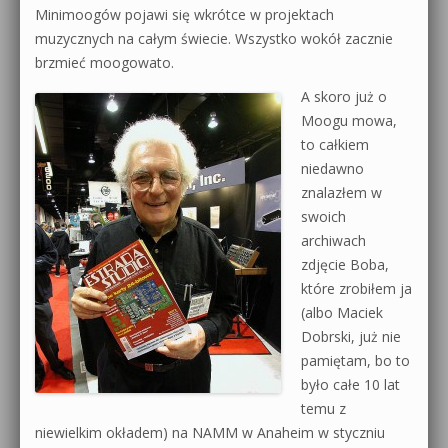
Minimoogów pojawi się wkrótce w projektach
muzycznych na całym świecie. Wszystko wokół zacznie
brzmieć moogowato.
A skoro już o
Moogu mowa,
to całkiem
niedawno
znalazłem w
swoich
archiwach
zdjęcie Boba,
które zrobiłem ja
(albo Maciek
Dobrski, już nie
pamiętam, bo to
było całe 10 lat
temu z
niewielkim okładem) na NAMM w Anaheim w styczniu