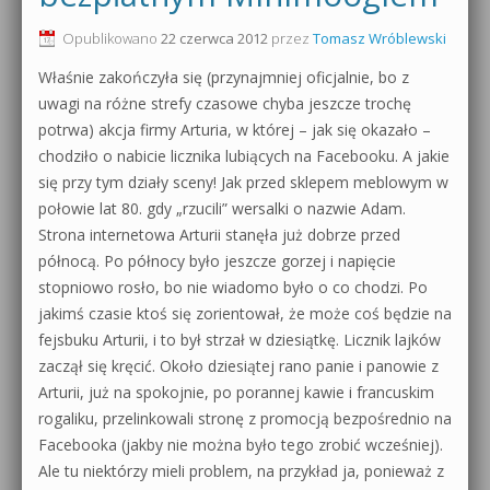
0dB.pl - informacje
Opublikowano
22 czerwca 2012
przez
Tomasz Wróblewski
Produkcja muzyczna od podstaw
Właśnie zakończyła się (przynajmniej oficjalnie, bo z
Newsletter
Sylenth1 od podstaw
uwagi na różne strefy czasowe chyba jeszcze trochę
potrwa) akcja firmy Arturia, w której – jak się okazało –
Materiały dla mediów
Sound Forge od podstaw
chodziło o nabicie licznika lubiących na Facebooku. A jakie
Archiwum aktualności
się przy tym działy sceny! Jak przed sklepem meblowym w
Dubstep z syntezatorem Massive
połowie lat 80. gdy „rzucili” wersalki o nazwie Adam.
Polityka prywatności
Strona internetowa Arturii stanęła już dobrze przed
Kontakt 5 Kompendium
północą. Po północy było jeszcze gorzej i napięcie
Regulamin
stopniowo rosło, bo nie wiadomo było o co chodzi. Po
Pakiety
jakimś czasie ktoś się zorientował, że może coś będzie na
Działanie sklepu internetowego
fejsbuku Arturii, i to był strzał w dziesiątkę. Licznik lajków
zaczął się kręcić. Około dziesiątej rano panie i panowie z
Wyszukiwanie
Arturii, już na spokojnie, po porannej kawie i francuskim
rogaliku, przelinkowali stronę z promocją bezpośrednio na
Facebooka (jakby nie można było tego zrobić wcześniej).
Ale tu niektórzy mieli problem, na przykład ja, ponieważ z