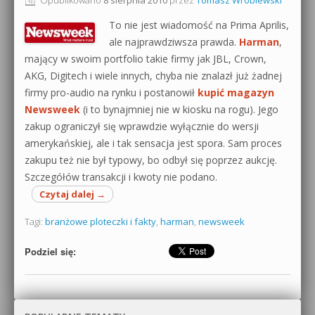
0dB.pl - informacje
To nie jest wiadomość na Prima Aprilis,
Produkcja muzyczna od podstaw
ale najprawdziwsza prawda.
Harman
,
Newsletter
mający w swoim portfolio takie firmy jak JBL, Crown,
Sylenth1 od podstaw
AKG, Digitech i wiele innych, chyba nie znalazł już żadnej
Materiały dla mediów
firmy pro-audio na rynku i postanowił
kupić magazyn
Sound Forge od podstaw
Newsweek
(i to bynajmniej nie w kiosku na rogu). Jego
Archiwum aktualności
Dubstep z syntezatorem Massive
zakup ograniczył się wprawdzie wyłącznie do wersji
amerykańskiej, ale i tak sensacja jest spora. Sam proces
Polityka prywatności
Kontakt 5 Kompendium
zakupu też nie był typowy, bo odbył się poprzez aukcję.
Szczegółów transakcji i kwoty nie podano.
Regulamin
Pakiety
Czytaj dalej
→
Działanie sklepu internetowego
Tagi:
branżowe ploteczki i fakty
,
harman
,
newsweek
Wyszukiwanie
Podziel się: