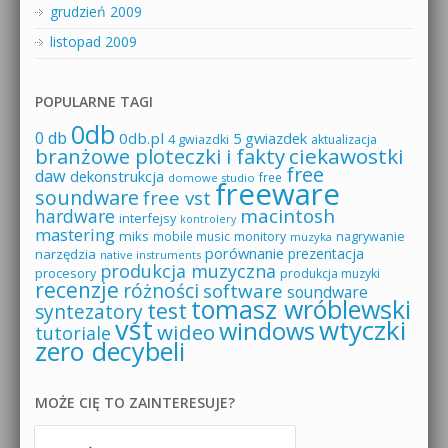
grudzień 2009
listopad 2009
POPULARNE TAGI
0db
0 db
0db.pl
5 gwiazdek
4 gwiazdki
aktualizacja
branżowe ploteczki i fakty
ciekawostki
free
daw
dekonstrukcja
free
domowe studio
freeware
soundware
free vst
macintosh
hardware
interfejsy
kontrolery
mastering
miks
mobile music
monitory
nagrywanie
muzyka
porównanie
prezentacja
narzędzia
native instruments
produkcja muzyczna
procesory
produkcja muzyki
recenzje
różności
software
soundware
tomasz wróblewski
test
syntezatory
vst
wtyczki
windows
wideo
tutoriale
zero decybeli
MOŻE CIĘ TO ZAINTERESUJE?