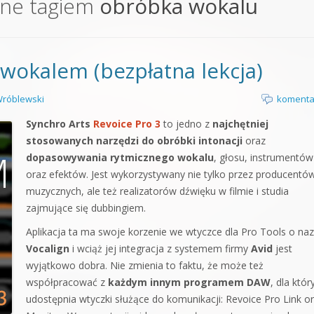
one tagiem
obróbka wokalu
orge od podstaw
 z syntezatorem Massive
 wokalem (bezpłatna lekcja)
 5 Kompendium
róblewski
komenta
Synchro Arts
Revoice Pro 3
to jedno z
najchętniej
stosowanych narzędzi do obróbki intonacji
oraz
dopasowywania rytmicznego wokalu
, głosu, instrumentów
oraz efektów. Jest wykorzystywany nie tylko przez producentó
muzycznych, ale też realizatorów dźwięku w filmie i studia
zajmujące się dubbingiem.
Aplikacja ta ma swoje korzenie we wtyczce dla Pro Tools o na
Vocalign
i wciąż jej integracja z systemem firmy
Avid
jest
wyjątkowo dobra. Nie zmienia to faktu, że może też
współpracować z
każdym innym programem DAW
, dla któr
udostępnia wtyczki służące do komunikacji: Revoice Pro Link o