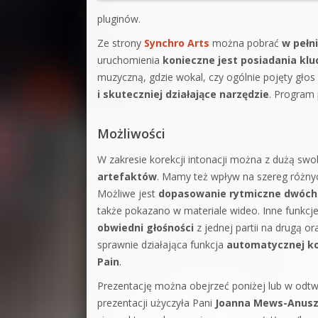
pluginów.
Ze strony
Synchro Arts
można pobrać
w pełni
uruchomienia
konieczne jest posiadania klu
muzyczną, gdzie wokal, czy ogólnie pojęty głos
i skuteczniej działające narzędzie
. Program
Możliwości
W zakresie korekcji intonacji można z dużą swo
artefaktów
. Mamy też wpływ na szereg różn
Możliwe jest
dopasowanie rytmiczne dwóch r
także pokazano w materiale wideo. Inne funkcje 
obwiedni głośności
z jednej partii na drugą o
sprawnie działająca funkcja
automatycznej kor
Pain
.
Prezentację można obejrzeć poniżej lub w odt
prezentacji użyczyła Pani
Joanna Mews-Anusz