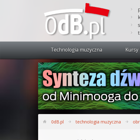
Technologia muzyczna
Kursy 
Zobacz 
Synteza
Produkc
Bitwig S
Produkc
0dB.pl
technologia muzyczna
obr
Sylenth