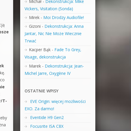
Michał
-
Dekonstrukcja: Mike
Vickers, Visitation (Sonda)
Mirek
-
Moi Drodzy Audiofile!
cją
Gizoni
-
Dekonstrukcja: Anna
epsze
Jantar, Nic Nie Może Wiecznie
Trwać
Kacper Bąk
-
Fade To Grey,
Visage, dekonstrukcja
ek
Marek
-
Dekonstrukcja: Jean-
kę.
Michel Jarre, Oxygène IV
 co
ie
OSTATNIE WPISY
t
r/T-
EVE Origin: więcej możliwości
EXO. Za darmo!
Eventide H9 Gen2
zeby
żna
Focusrite ISA C8X