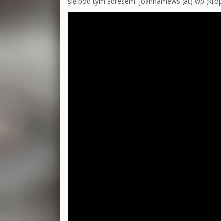
się pod tym adresem: joannamews (at) wp (krop