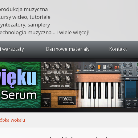
produkcja muzyczna
kursy wideo, tutoriale
syntezatory, samplery
technologia muzyczna... i wiele więcej!
i warsztaty
Darmowe materiały
Kontakt
wszystkie kursy i warsztaty
 dźwięku 🔥
ja muzyczna w praktyce
tudio od podstaw
ja muzyczna od podstaw
óbka wokalu
1 od podstaw