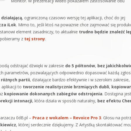
Monitor. W prezentacji wideo pokazałem zastosowanie obu
 działającą
, ograniczoną czasowo wersję tej aplikacji, choć do jej
cza iLok
. Mimo to, jeśli ktoś na poważnie chce zajmować się produk
 stanowi element zasadniczy, to aktualnie
trudno będzie znaleźć l
 pobieramy z
tej strony
.
bodą odstrajać dźwięki w zakresie
do 5 półtonów
,
bez jakichkolwi
ych parametrów, pozwalających odpowiednio dopasować każdą zgłos
óżnych partii
, działające bardzo efektywnie i w szerokim zakresie,
aplikacji to
tworzenie realistycznie brzmiących dubli
,
kopiowan
raz
kopiowanie dokonanych zabiegów odstrojenia
. Dostępna jes
ekcji intonacji
, która działa w sposób naturalny,
bez efektu Che
warzaczu 0dB.pl –
Praca z wokalem – Revoice Pro 3
. Głosu na potr
kiewicz
, której serdecznie dziękujemy. Z Artystką skontaktować mo