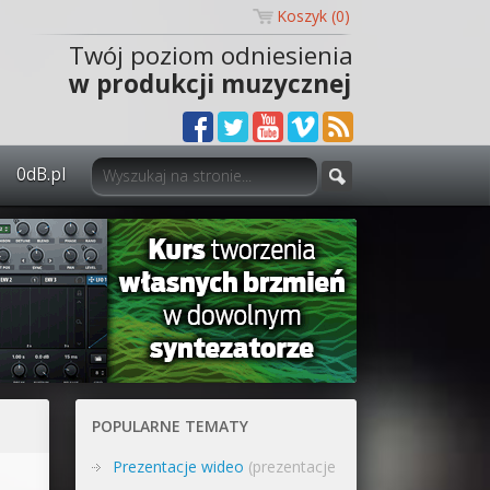
Koszyk (
0
)
Twój poziom odniesienia
w produkcji muzycznej
0dB.pl
0dB.pl - informacje
Newsletter
Materiały dla mediów
Archiwum aktualności
Polityka prywatności
POPULARNE TEMATY
Regulamin
Prezentacje wideo
(prezentacje