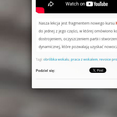
Nasza lekcja jest fragmentem nowego kursu
do jednej z jego części, w której omówiono 
dostrojeniem, oczyszczeniem partii i stworz
dynamicznej, które pozwalają uzyskać nowocz
Tagi:
obróbka wokalu
,
praca z wokalem
,
revoice pr
Podziel się: