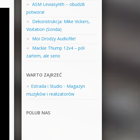
ASM Leviasynth – obudzili
potwora!
Dekonstrukcja: Mike Vickers,
Visitation (Sonda)
Moi Drodzy Audiofile!
Mackie Thump 12v4 – pół
żartem, ale serio
WARTO ZAJRZEĆ
Estrada i Studio - Magazyn
muzyków i realizatorów
POLUB NAS