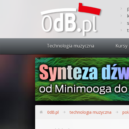
Technologia muzyczna
Kursy 
Zobacz 
Synteza
Produkc
Bitwig S
Produkc
0dB.pl
technologia muzyczna
poł
Sylenth