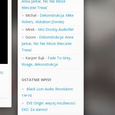
Anna Jantar, Nic Nie Może
Wiecznie Trwać
Michał
-
Dekonstrukcja: Mike
Vickers, Visitation (Sonda)
Mirek
-
Moi Drodzy Audiofile!
Gizoni
-
Dekonstrukcja: Anna
Jantar, Nic Nie Może Wiecznie
Trwać
Kacper Bąk
-
Fade To Grey,
Visage, dekonstrukcja
25
,
OSTATNIE WPISY
Black Lion Audio Revolution
14×16
EVE Origin: więcej możliwości
EXO. Za darmo!