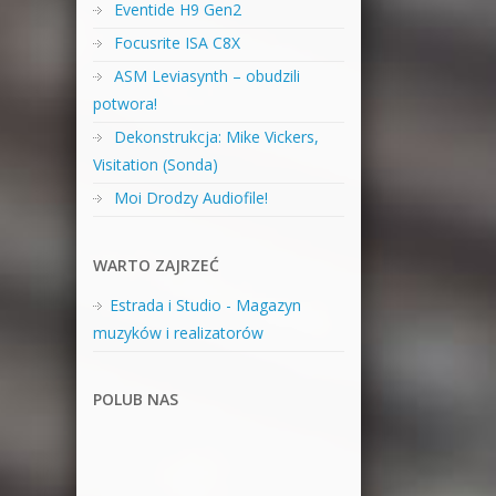
Eventide H9 Gen2
Focusrite ISA C8X
ASM Leviasynth – obudzili
potwora!
Dekonstrukcja: Mike Vickers,
Visitation (Sonda)
Moi Drodzy Audiofile!
WARTO ZAJRZEĆ
Estrada i Studio - Magazyn
muzyków i realizatorów
POLUB NAS