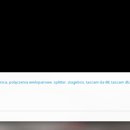
nica
,
połączenia wieloparowe
,
splitter
,
stagebox
,
tascam da-88
,
tascam db