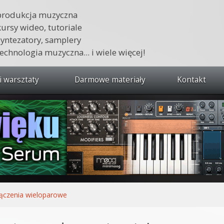
produkcja muzyczna
kursy wideo, tutoriale
syntezatory, samplery
technologia muzyczna... i wiele więcej!
i warsztaty
Darmowe materiały
Kontakt
wszystkie kursy i warsztaty
 dźwięku 🔥
ja muzyczna w praktyce
tudio od podstaw
ja muzyczna od podstaw
ączenia wieloparowe
1 od podstaw