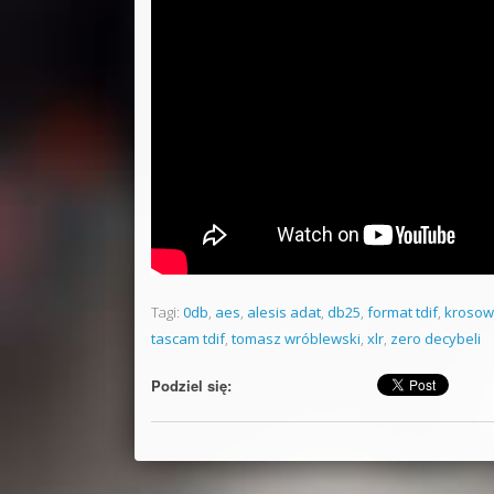
Tagi:
0db
,
aes
,
alesis adat
,
db25
,
format tdif
,
krosow
tascam tdif
,
tomasz wróblewski
,
xlr
,
zero decybeli
Podziel się: