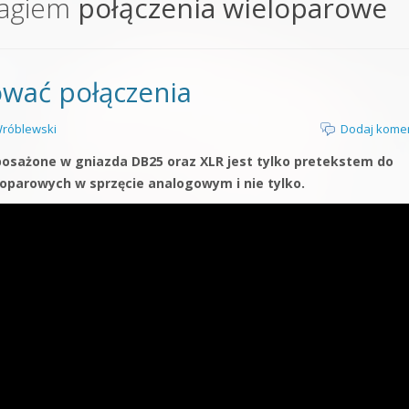
tagiem
połączenia wieloparowe
orge od podstaw
 z syntezatorem Massive
ować połączenia
 5 Kompendium
róblewski
Dodaj kome
posażone w gniazda DB25 oraz XLR jest tylko pretekstem do
loparowych w sprzęcie analogowym i nie tylko.