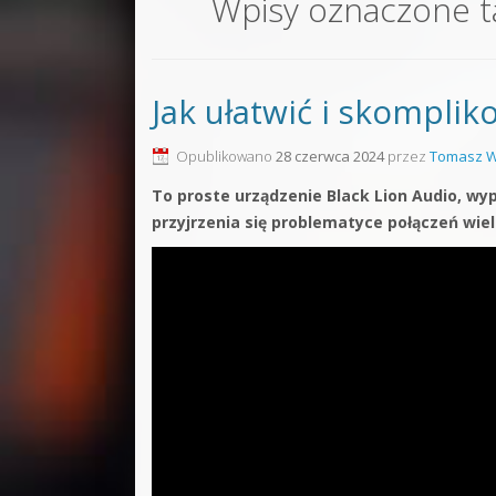
Wpisy oznaczone 
Sound F
Dubstep
Jak ułatwić i skomplik
Kontakt
Pakiety
Opublikowano
28 czerwca 2024
przez
Tomasz W
To proste urządzenie Black Lion Audio, wy
przyjrzenia się problematyce połączeń wie