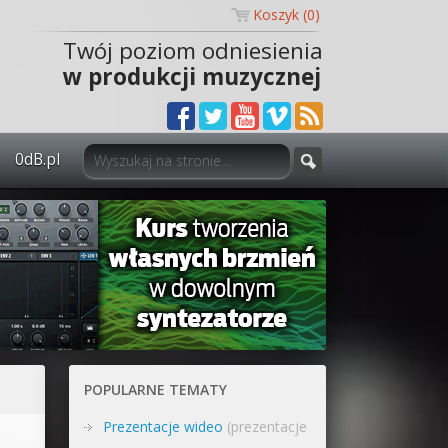
Koszyk (
0
)
Twój poziom odniesienia
w produkcji muzycznej
0dB.pl
0dB.pl - informacje
Newsletter
Materiały dla mediów
Archiwum aktualności
Polityka prywatności
POPULARNE TEMATY
Regulamin
Prezentacje wideo
(prezentacje