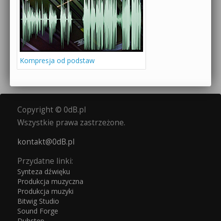
Kompresja od podstaw
Copyright © 0dB.pl
Wszystkie prawa zastrzeżone.
kontakt@0dB.pl
Przydatne linki:
Synteza dźwięku
Produkcja muzyczna
Produkcja muzyki
Bitwig Studio
Sound Forge
Dubstep