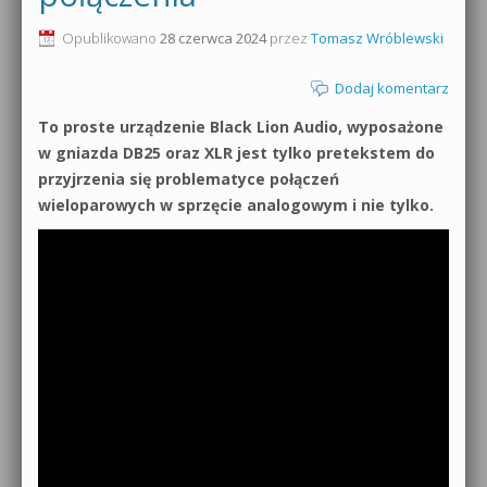
0dB.pl - informacje
Opublikowano
28 czerwca 2024
przez
Tomasz Wróblewski
Produkcja muzyczna od podstaw
Newsletter
Dodaj komentarz
Sylenth1 od podstaw
To proste urządzenie Black Lion Audio, wyposażone
Materiały dla mediów
Sound Forge od podstaw
w gniazda DB25 oraz XLR jest tylko pretekstem do
Archiwum aktualności
przyjrzenia się problematyce połączeń
Dubstep z syntezatorem Massive
wieloparowych w sprzęcie analogowym i nie tylko.
Polityka prywatności
Kontakt 5 Kompendium
Regulamin
Pakiety
Działanie sklepu internetowego
Wyszukiwanie