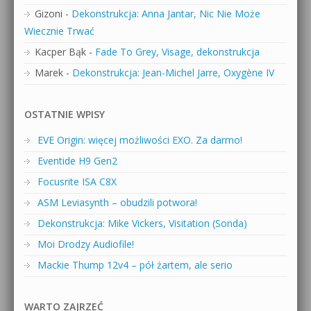
Gizoni
-
Dekonstrukcja: Anna Jantar, Nic Nie Może
Wiecznie Trwać
Kacper Bąk
-
Fade To Grey, Visage, dekonstrukcja
Marek
-
Dekonstrukcja: Jean-Michel Jarre, Oxygène IV
OSTATNIE WPISY
EVE Origin: więcej możliwości EXO. Za darmo!
Eventide H9 Gen2
Focusrite ISA C8X
ASM Leviasynth – obudzili potwora!
Dekonstrukcja: Mike Vickers, Visitation (Sonda)
Moi Drodzy Audiofile!
Mackie Thump 12v4 – pół żartem, ale serio
WARTO ZAJRZEĆ