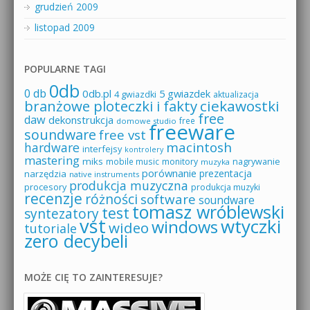
grudzień 2009
listopad 2009
POPULARNE TAGI
0db
0 db
0db.pl
5 gwiazdek
4 gwiazdki
aktualizacja
branżowe ploteczki i fakty
ciekawostki
free
daw
dekonstrukcja
free
domowe studio
freeware
soundware
free vst
macintosh
hardware
interfejsy
kontrolery
mastering
miks
mobile music
monitory
nagrywanie
muzyka
porównanie
prezentacja
narzędzia
native instruments
produkcja muzyczna
procesory
produkcja muzyki
recenzje
różności
software
soundware
tomasz wróblewski
test
syntezatory
vst
wtyczki
windows
wideo
tutoriale
zero decybeli
MOŻE CIĘ TO ZAINTERESUJE?