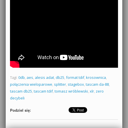
Tagi:
0db
,
aes
,
alesis adat
,
db25
,
format tdif
,
krosownica
,
połączenia wieloparowe
,
splitter
,
stagebox
,
tascam da-88
,
tascam db25
,
tascam tdif
,
tomasz wróblewski
,
xlr
,
zero
decybeli
Podziel się: