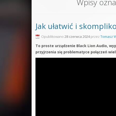
Wpisy ozn
Sound F
Dubstep
Jak ułatwić i skomplik
Kontakt
Pakiety
Opublikowano
28 czerwca 2024
przez
Tomasz W
To proste urządzenie Black Lion Audio, wy
przyjrzenia się problematyce połączeń wie