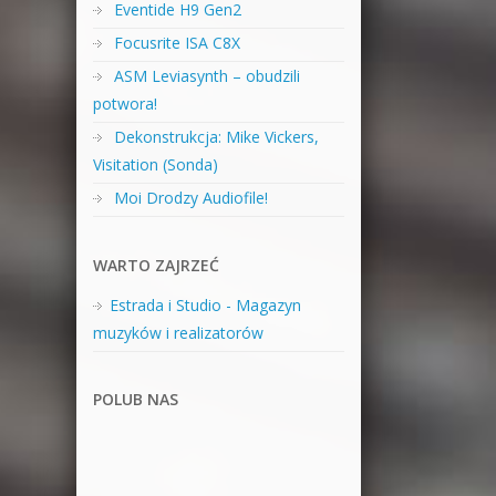
Eventide H9 Gen2
Focusrite ISA C8X
ASM Leviasynth – obudzili
potwora!
Dekonstrukcja: Mike Vickers,
Visitation (Sonda)
Moi Drodzy Audiofile!
WARTO ZAJRZEĆ
Estrada i Studio - Magazyn
muzyków i realizatorów
POLUB NAS