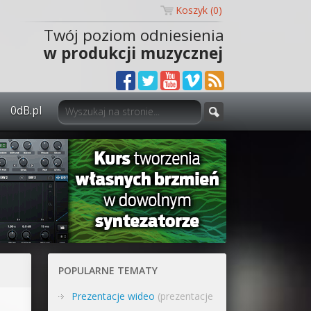
Koszyk (
0
)
Twój poziom odniesienia
w produkcji muzycznej
0dB.pl
0dB.pl - informacje
Newsletter
Materiały dla mediów
Archiwum aktualności
Polityka prywatności
POPULARNE TEMATY
Regulamin
Prezentacje wideo
(prezentacje