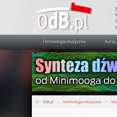
Technologia muzyczna
Kursy 
Zobacz 
Synteza
Produkc
Bitwig S
Produkc
0dB.pl
technologia muzyczna
sta
Sylenth