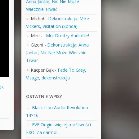
Anna Jantar, Nic Nie Może
Wiecznie Trwać
Michał
-
Dekonstrukcja: Mike
Vickers, Visitation (Sonda)
Mirek
-
Moi Drodzy Audiofile!
Gizoni
-
Dekonstrukcja: Anna
Jantar, Nic Nie Może Wiecznie
Trwać
Kacper Bąk
-
Fade To Grey,
Visage, dekonstrukcja
25
,
OSTATNIE WPISY
Black Lion Audio Revolution
14×16
EVE Origin: więcej możliwości
EXO. Za darmo!