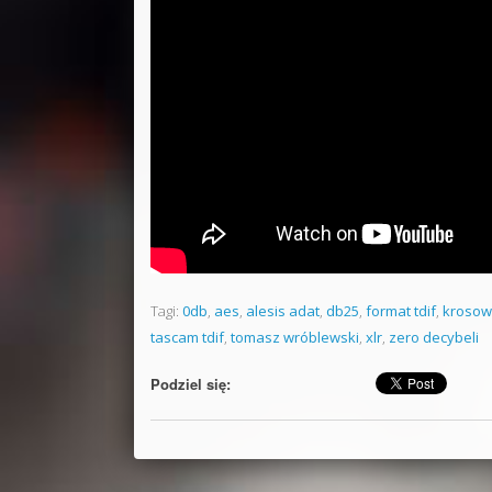
Tagi:
0db
,
aes
,
alesis adat
,
db25
,
format tdif
,
krosow
tascam tdif
,
tomasz wróblewski
,
xlr
,
zero decybeli
Podziel się: