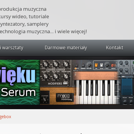
produkcja muzyczna
kursy wideo, tutoriale
syntezatory, samplery
technologia muzyczna... i wiele więcej!
i warsztaty
Darmowe materiały
Kontakt
wszystkie kursy i warsztaty
 dźwięku 🔥
ja muzyczna w praktyce
tudio od podstaw
ja muzyczna od podstaw
gebox
1 od podstaw