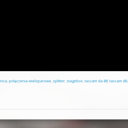
nica
,
połączenia wieloparowe
,
splitter
,
stagebox
,
tascam da-88
,
tascam db