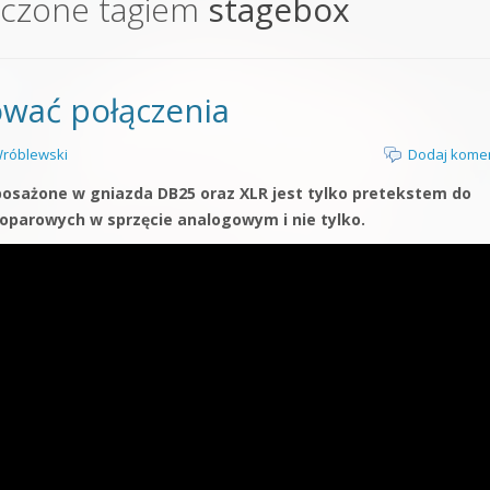
aczone tagiem
stagebox
orge od podstaw
 z syntezatorem Massive
ować połączenia
 5 Kompendium
róblewski
Dodaj kome
posażone w gniazda DB25 oraz XLR jest tylko pretekstem do
loparowych w sprzęcie analogowym i nie tylko.