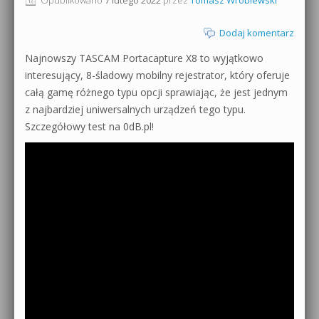
0dB.pl - informacje
Produkcja muzyczna od podstaw
Dodaj komentarz
Newsletter
Najnowszy TASCAM Portacapture X8 to wyjątkowo
Sylenth1 od podstaw
interesujący, 8-śladowy mobilny rejestrator, który oferuje
Materiały dla mediów
całą gamę różnego typu opcji sprawiając, że jest jednym
Sound Forge od podstaw
z najbardziej uniwersalnych urządzeń tego typu.
Archiwum aktualności
Szczegółowy test na 0dB.pl!
Dubstep z syntezatorem Massive
Polityka prywatności
Kontakt 5 Kompendium
Regulamin
Pakiety
Działanie sklepu internetowego
Wyszukiwanie