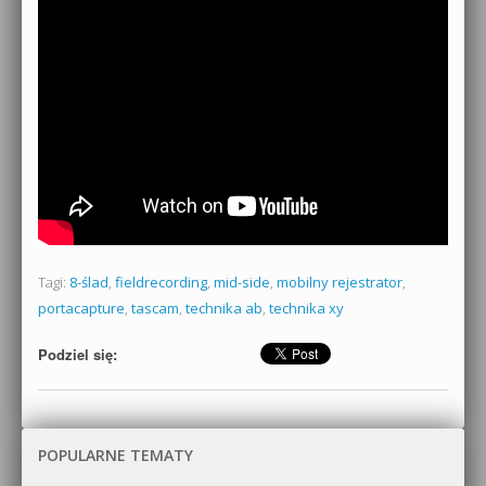
Tagi:
8-ślad
,
fieldrecording
,
mid-side
,
mobilny rejestrator
,
portacapture
,
tascam
,
technika ab
,
technika xy
Podziel się:
POPULARNE TEMATY