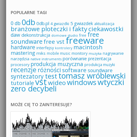
POPULARNE TAGI
0db
0 db
0db.pl
5 gwiazdek
4 gwiazdki
aktualizacja
branżowe ploteczki i fakty
ciekawostki
free
daw
dekonstrukcja
free
domowe studio
freeware
soundware
free vst
macintosh
hardware
interfejsy
kontrolery
mastering
miks
mobile music
monitory
nagrywanie
muzyka
porównanie
prezentacja
narzędzia
native instruments
produkcja muzyczna
procesory
produkcja muzyki
recenzje
różności
software
soundware
tomasz wróblewski
test
syntezatory
vst
wtyczki
windows
wideo
tutoriale
zero decybeli
MOŻE CIĘ TO ZAINTERESUJE?