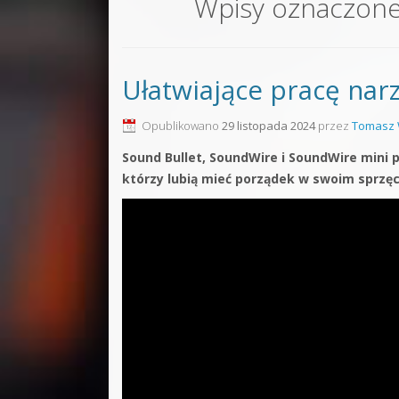
Wpisy oznaczon
Sound F
Dubstep
Ułatwiające pracę nar
Kontakt
Pakiety
Opublikowano
29 listopada 2024
przez
Tomasz 
Sound Bullet, SoundWire i SoundWire mini
którzy lubią mieć porządek w swoim sprzęc