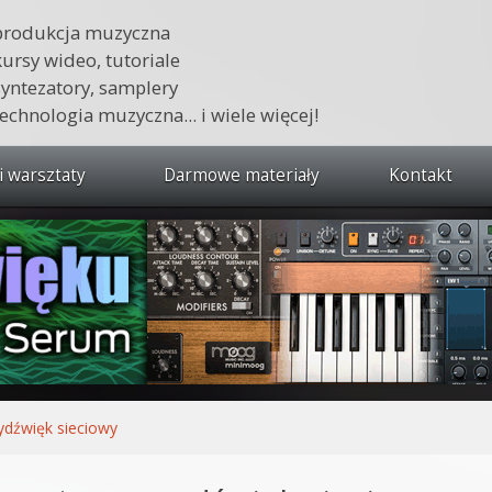
produkcja muzyczna
kursy wideo, tutoriale
syntezatory, samplery
technologia muzyczna... i wiele więcej!
i warsztaty
Darmowe materiały
Kontakt
wszystkie kursy i warsztaty
 dźwięku 🔥
ja muzyczna w praktyce
tudio od podstaw
ja muzyczna od podstaw
ydźwięk sieciowy
1 od podstaw