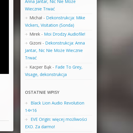
Anna Jantar, Nic Nie Może
Wiecznie Trwać
Michał
-
Dekonstrukcja: Mike
Vickers, Visitation (Sonda)
Mirek
-
Moi Drodzy Audiofile!
Gizoni
-
Dekonstrukcja: Anna
Jantar, Nic Nie Może Wiecznie
Trwać
Kacper Bąk
-
Fade To Grey,
Visage, dekonstrukcja
OSTATNIE WPISY
Black Lion Audio Revolution
14×16
EVE Origin: więcej możliwości
EXO. Za darmo!