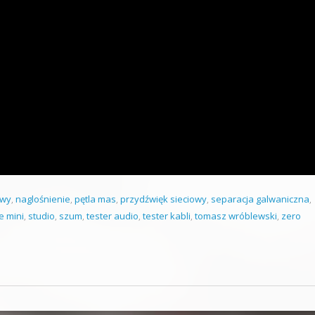
owy
,
naglośnienie
,
pętla mas
,
przydźwięk sieciowy
,
separacja galwaniczna
,
e mini
,
studio
,
szum
,
tester audio
,
tester kabli
,
tomasz wróblewski
,
zero