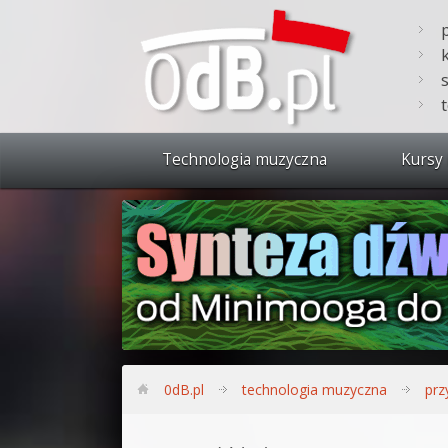
Technologia muzyczna
Kursy 
Zobacz 
Synteza
Produkc
Bitwig S
Produkc
0dB.pl
technologia muzyczna
prz
Sylenth