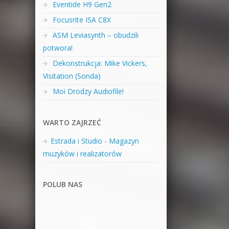
Eventide H9 Gen2
Focusrite ISA C8X
ASM Leviasynth – obudzili
potwora!
Dekonstrukcja: Mike Vickers,
Visitation (Sonda)
Moi Drodzy Audiofile!
WARTO ZAJRZEĆ
Estrada i Studio - Magazyn
muzyków i realizatorów
POLUB NAS