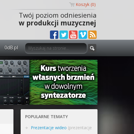
Koszyk (
0
)
Twój poziom odniesienia
w produkcji muzycznej
0dB.pl
0dB.pl - informacje
Newsletter
Materiały dla mediów
Archiwum aktualności
Polityka prywatności
POPULARNE TEMATY
Regulamin
Prezentacje wideo
(prezentacje