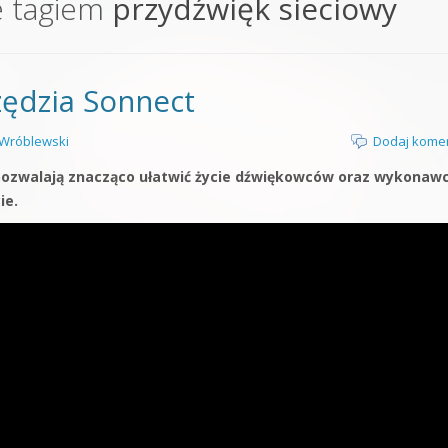
e tagiem
przydźwięk sieciowy
orge od podstaw
 z syntezatorem Massive
zędzia Sonnect
 5 Kompendium
Wróblewski
Dodaj kome
 pozwalają znacząco ułatwić życie dźwiękowców oraz wykonaw
ie.