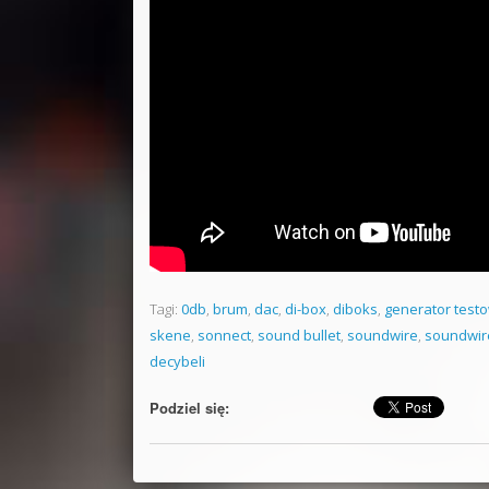
Tagi:
0db
,
brum
,
dac
,
di-box
,
diboks
,
generator test
skene
,
sonnect
,
sound bullet
,
soundwire
,
soundwir
decybeli
Podziel się: