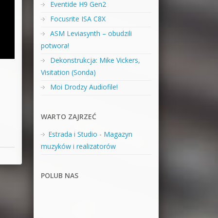
Eventide H9 Gen2
Focusrite ISA C8X
ASM Leviasynth – obudzili
potwora!
Dekonstrukcja: Mike Vickers,
Visitation (Sonda)
Moi Drodzy Audiofile!
WARTO ZAJRZEĆ
Estrada i Studio - Magazyn
muzyków i realizatorów
POLUB NAS