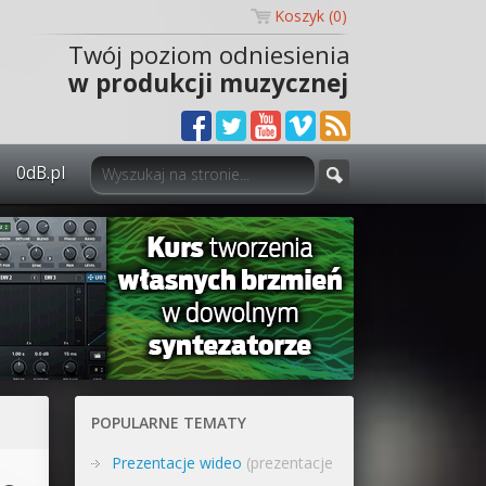
Koszyk (
0
)
Twój poziom odniesienia
w produkcji muzycznej
0dB.pl
0dB.pl - informacje
Newsletter
Materiały dla mediów
Archiwum aktualności
Polityka prywatności
POPULARNE TEMATY
Regulamin
Prezentacje wideo
(prezentacje