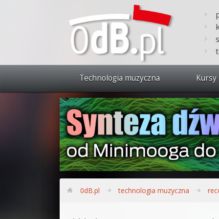
Technologia muzyczna
Kursy 
Zobacz 
Synteza
Produkc
Bitwig S
Produkc
0dB.pl
technologia muzyczna
rec
Sylenth