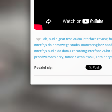
Tagi:
0db
,
audio gear test
,
audio interface review
,
h
interfejs do domowego studia
,
monitoring bez opó
interfejs audio do domu
,
recording interface 24 bit
przedwzmacniaczy
,
tomasz wróblewski
,
zero decyb
Podziel się: