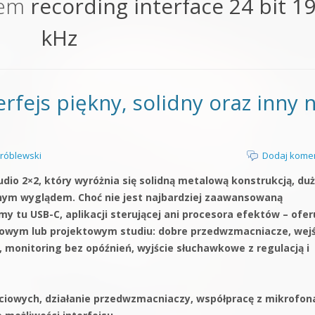
iem
recording interface 24 bit 1
orge od podstaw
kHz
 z syntezatorem Massive
 5 Kompendium
rfejs piękny, solidny oraz inny n
róblewski
Dodaj kome
dio 2×2, który wyróżnia się solidną metalową konstrukcją, duż
ym wyglądem. Choć nie jest najbardziej zaawansowaną
my tu USB-C, aplikacji sterującej ani procesora efektów – ofer
owym lub projektowym studiu: dobre przedwzmacniacze, wejś
onitoring bez opóźnień, wyjście słuchawkowe z regulacją i
ciowych, działanie przedwzmacniaczy, współpracę z mikrofon