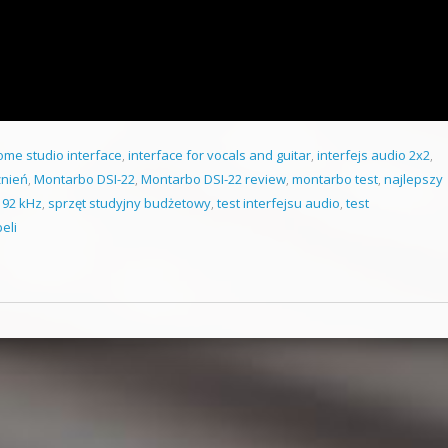
ome studio interface
,
interface for vocals and guitar
,
interfejs audio 2x2
,
źnień
,
Montarbo DSI-22
,
Montarbo DSI-22 review
,
montarbo test
,
najlepszy
 192 kHz
,
sprzęt studyjny budżetowy
,
test interfejsu audio
,
test
eli