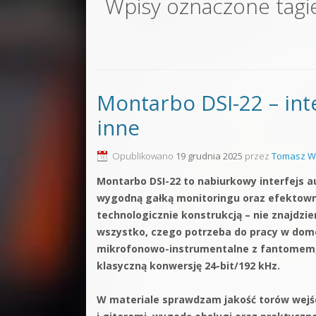
Wpisy oznaczone tag
Sound F
Dubstep
Kontakt
Montarbo DSI-22 – inte
Pakiety
inne
Opublikowano
19 grudnia 2025
przez
Tomasz W
Montarbo DSI-22 to nabiurkowy interfejs au
wygodną gałką monitoringu oraz efektown
technologicznie konstrukcją – nie znajdzie
wszystko, czego potrzeba do pracy w dom
mikrofonowo-instrumentalne z fantomem, m
klasyczną konwersję 24-bit/192 kHz.
W materiale sprawdzam jakość torów wejś