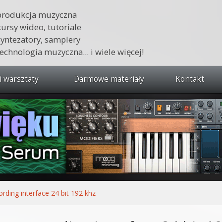
produkcja muzyczna
kursy wideo, tutoriale
syntezatory, samplery
technologia muzyczna... i wiele więcej!
i warsztaty
Darmowe materiały
Kontakt
wszystkie kursy i warsztaty
 dźwięku 🔥
ja muzyczna w praktyce
tudio od podstaw
ja muzyczna od podstaw
ording interface 24 bit 192 khz
1 od podstaw