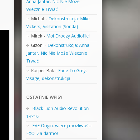
Anna Jantar, Nic Nie Może
Wiecznie Trwać
Michał
-
Dekonstrukcja: Mike
Vickers, Visitation (Sonda)
Mirek
-
Moi Drodzy Audiofile!
Gizoni
-
Dekonstrukcja: Anna
Jantar, Nic Nie Może Wiecznie
Trwać
Kacper Bąk
-
Fade To Grey,
Visage, dekonstrukcja
OSTATNIE WPISY
Black Lion Audio Revolution
14×16
EVE Origin: więcej możliwości
EXO. Za darmo!