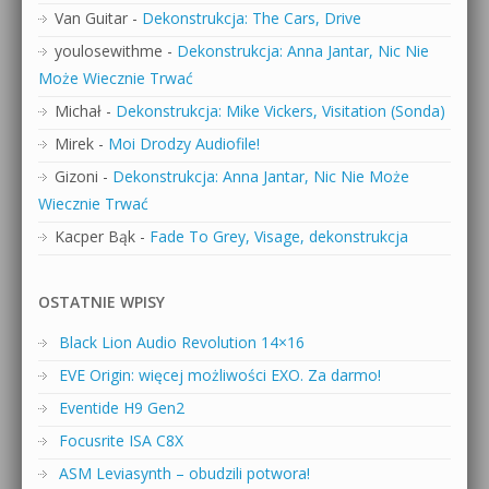
Van Guitar
-
Dekonstrukcja: The Cars, Drive
youlosewithme
-
Dekonstrukcja: Anna Jantar, Nic Nie
Może Wiecznie Trwać
Michał
-
Dekonstrukcja: Mike Vickers, Visitation (Sonda)
Mirek
-
Moi Drodzy Audiofile!
Gizoni
-
Dekonstrukcja: Anna Jantar, Nic Nie Może
Wiecznie Trwać
Kacper Bąk
-
Fade To Grey, Visage, dekonstrukcja
OSTATNIE WPISY
Black Lion Audio Revolution 14×16
EVE Origin: więcej możliwości EXO. Za darmo!
Eventide H9 Gen2
Focusrite ISA C8X
ASM Leviasynth – obudzili potwora!