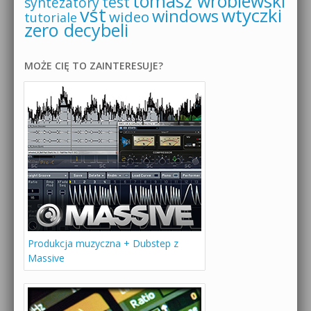
tomasz wróblewski
test
syntezatory
vst
wtyczki
windows
wideo
tutoriale
zero decybeli
MOŻE CIĘ TO ZAINTERESUJE?
Produkcja muzyczna + Dubstep z
Massive