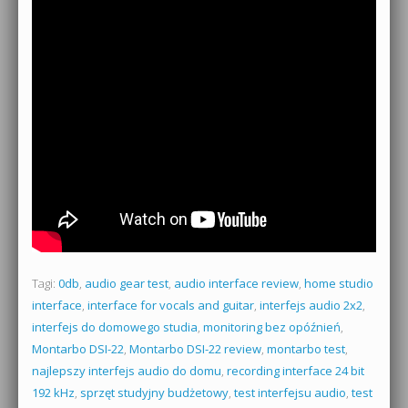
Tagi:
0db
,
audio gear test
,
audio interface review
,
home studio
interface
,
interface for vocals and guitar
,
interfejs audio 2x2
,
interfejs do domowego studia
,
monitoring bez opóźnień
,
Montarbo DSI-22
,
Montarbo DSI-22 review
,
montarbo test
,
najlepszy interfejs audio do domu
,
recording interface 24 bit
192 kHz
,
sprzęt studyjny budżetowy
,
test interfejsu audio
,
test