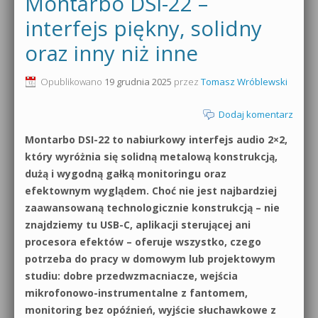
Montarbo DSI-22 –
0dB.pl - informacje
interfejs piękny, solidny
Produkcja muzyczna od podstaw
oraz inny niż inne
Newsletter
Sylenth1 od podstaw
Opublikowano
19 grudnia 2025
przez
Tomasz Wróblewski
Materiały dla mediów
Sound Forge od podstaw
Dodaj komentarz
Archiwum aktualności
Dubstep z syntezatorem Massive
Montarbo DSI-22 to nabiurkowy interfejs audio 2×2,
Polityka prywatności
który wyróżnia się solidną metalową konstrukcją,
Kontakt 5 Kompendium
dużą i wygodną gałką monitoringu oraz
Regulamin
efektownym wyglądem. Choć nie jest najbardziej
Pakiety
zaawansowaną technologicznie konstrukcją – nie
Działanie sklepu internetowego
znajdziemy tu USB-C, aplikacji sterującej ani
procesora efektów – oferuje wszystko, czego
Wyszukiwanie
potrzeba do pracy w domowym lub projektowym
studiu: dobre przedwzmacniacze, wejścia
mikrofonowo-instrumentalne z fantomem,
monitoring bez opóźnień, wyjście słuchawkowe z