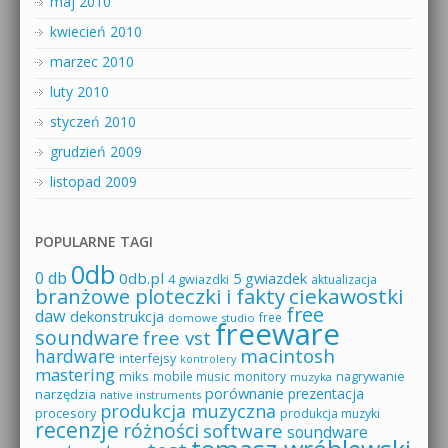
maj 2010
kwiecień 2010
marzec 2010
luty 2010
styczeń 2010
grudzień 2009
listopad 2009
POPULARNE TAGI
0db
0 db
0db.pl
5 gwiazdek
4 gwiazdki
aktualizacja
branżowe ploteczki i fakty
ciekawostki
free
daw
dekonstrukcja
free
domowe studio
freeware
soundware
free vst
macintosh
hardware
interfejsy
kontrolery
mastering
miks
mobile music
monitory
nagrywanie
muzyka
porównanie
prezentacja
narzędzia
native instruments
produkcja muzyczna
procesory
produkcja muzyki
recenzje
różności
software
soundware