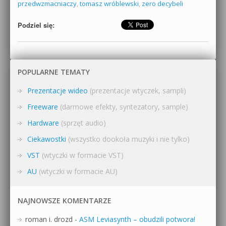
przedwzmacniaczy
,
tomasz wróblewski
,
zero decybeli
Podziel się:
POPULARNE TEMATY
Prezentacje wideo
(prezentacje wtyczek, sampli)
Freeware
(darmowe efekty, syntezatory, sample)
Hardware
(sprzęt audio)
Ciekawostki
(wszystko dookoła muzyki i nie tylko)
VST
(wtyczki w formacie VST)
AU
(wtyczki w formacie AU)
NAJNOWSZE KOMENTARZE
roman i. drozd
-
ASM Leviasynth – obudzili potwora!