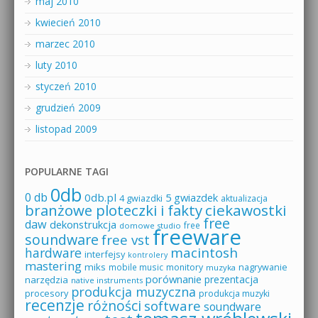
maj 2010
kwiecień 2010
marzec 2010
luty 2010
styczeń 2010
grudzień 2009
listopad 2009
POPULARNE TAGI
0db
0 db
0db.pl
5 gwiazdek
4 gwiazdki
aktualizacja
branżowe ploteczki i fakty
ciekawostki
free
daw
dekonstrukcja
free
domowe studio
freeware
soundware
free vst
macintosh
hardware
interfejsy
kontrolery
mastering
miks
mobile music
monitory
nagrywanie
muzyka
porównanie
prezentacja
narzędzia
native instruments
produkcja muzyczna
procesory
produkcja muzyki
recenzje
różności
software
soundware