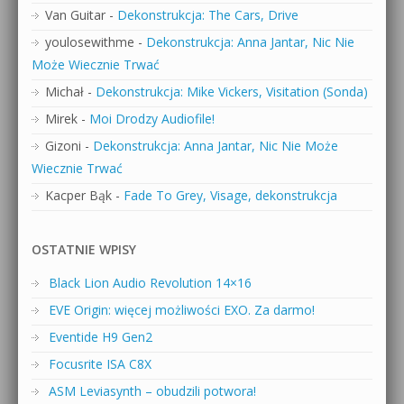
Van Guitar
-
Dekonstrukcja: The Cars, Drive
youlosewithme
-
Dekonstrukcja: Anna Jantar, Nic Nie
Może Wiecznie Trwać
Michał
-
Dekonstrukcja: Mike Vickers, Visitation (Sonda)
Mirek
-
Moi Drodzy Audiofile!
Gizoni
-
Dekonstrukcja: Anna Jantar, Nic Nie Może
Wiecznie Trwać
Kacper Bąk
-
Fade To Grey, Visage, dekonstrukcja
OSTATNIE WPISY
Black Lion Audio Revolution 14×16
EVE Origin: więcej możliwości EXO. Za darmo!
Eventide H9 Gen2
Focusrite ISA C8X
ASM Leviasynth – obudzili potwora!