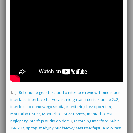
Tagi:
0db
,
audio gear test
,
audio interface review
,
home studio
interface
,
interface for vocals and guitar
,
interfejs audio 2x2
,
interfejs do domowego studia
,
monitoring bez opóźnień
,
Montarbo DSI-22
,
Montarbo DSI-22 review
,
montarbo test
,
najlepszy interfejs audio do domu
,
recording interface 24 bit
192 kHz
,
sprzęt studyjny budżetowy
,
test interfejsu audio
,
test