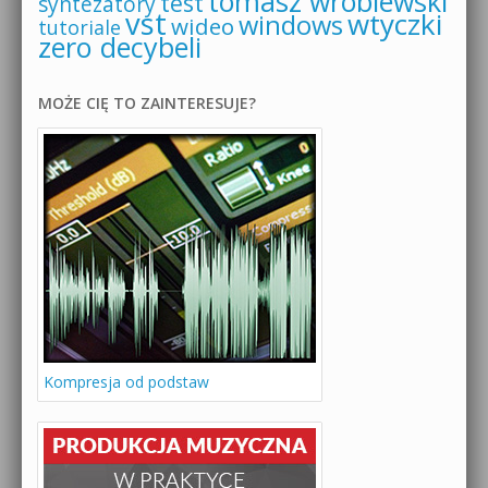
tomasz wróblewski
test
syntezatory
vst
wtyczki
windows
wideo
tutoriale
zero decybeli
MOŻE CIĘ TO ZAINTERESUJE?
Kompresja od podstaw