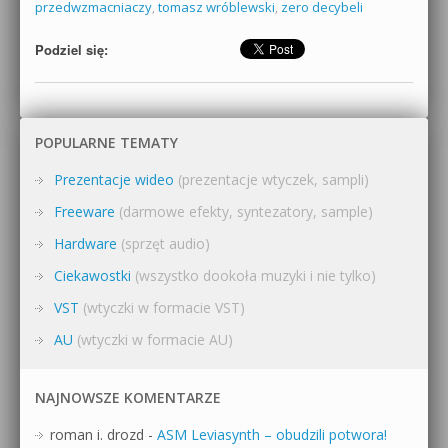
przedwzmacniaczy
,
tomasz wróblewski
,
zero decybeli
Podziel się:
POPULARNE TEMATY
Prezentacje wideo
(prezentacje wtyczek, sampli)
Freeware
(darmowe efekty, syntezatory, sample)
Hardware
(sprzęt audio)
Ciekawostki
(wszystko dookoła muzyki i nie tylko)
VST
(wtyczki w formacie VST)
AU
(wtyczki w formacie AU)
NAJNOWSZE KOMENTARZE
roman i. drozd
-
ASM Leviasynth – obudzili potwora!