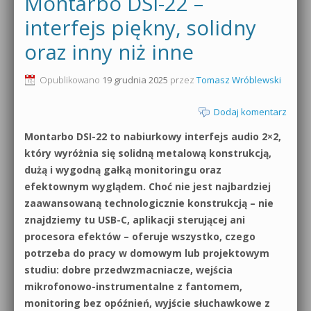
Montarbo DSI-22 –
0dB.pl - informacje
interfejs piękny, solidny
Produkcja muzyczna od podstaw
oraz inny niż inne
Newsletter
Sylenth1 od podstaw
Opublikowano
19 grudnia 2025
przez
Tomasz Wróblewski
Materiały dla mediów
Sound Forge od podstaw
Dodaj komentarz
Archiwum aktualności
Dubstep z syntezatorem Massive
Montarbo DSI-22 to nabiurkowy interfejs audio 2×2,
Polityka prywatności
który wyróżnia się solidną metalową konstrukcją,
Kontakt 5 Kompendium
dużą i wygodną gałką monitoringu oraz
Regulamin
efektownym wyglądem. Choć nie jest najbardziej
Pakiety
zaawansowaną technologicznie konstrukcją – nie
Działanie sklepu internetowego
znajdziemy tu USB-C, aplikacji sterującej ani
procesora efektów – oferuje wszystko, czego
Wyszukiwanie
potrzeba do pracy w domowym lub projektowym
studiu: dobre przedwzmacniacze, wejścia
mikrofonowo-instrumentalne z fantomem,
monitoring bez opóźnień, wyjście słuchawkowe z