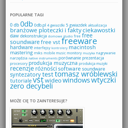
POPULARNE TAGI
0db
0 db
0db.pl
5 gwiazdek
4 gwiazdki
aktualizacja
branżowe ploteczki i fakty
ciekawostki
free
daw
dekonstrukcja
free
domowe studio
freeware
soundware
free vst
macintosh
hardware
interfejsy
kontrolery
mastering
miks
mobile music
monitory
nagrywanie
muzyka
porównanie
prezentacja
narzędzia
native instruments
produkcja muzyczna
procesory
produkcja muzyki
recenzje
różności
software
soundware
tomasz wróblewski
test
syntezatory
vst
wtyczki
windows
wideo
tutoriale
zero decybeli
MOŻE CIĘ TO ZAINTERESUJE?