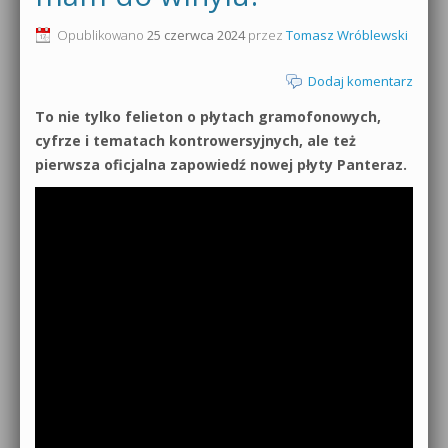
0dB.pl - informacje
Opublikowano
25 czerwca 2024
przez
Tomasz Wróblewski
Produkcja muzyczna od podstaw
Newsletter
Dodaj komentarz
Sylenth1 od podstaw
To nie tylko felieton o płytach gramofonowych,
Materiały dla mediów
Sound Forge od podstaw
cyfrze i tematach kontrowersyjnych, ale też
Archiwum aktualności
pierwsza oficjalna zapowiedź nowej płyty Panteraz.
Dubstep z syntezatorem Massive
Polityka prywatności
Kontakt 5 Kompendium
Regulamin
Pakiety
Działanie sklepu internetowego
Wyszukiwanie