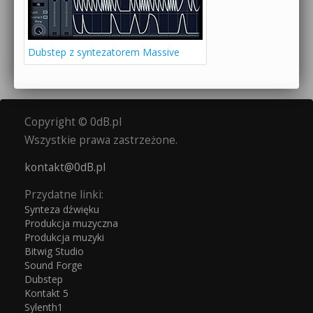
Dubstep z syntezatorem Massive
Copyright © 0dB.pl
Wszystkie prawa zastrzeżone.
kontakt@0dB.pl
Przydatne linki:
Synteza dźwięku
Produkcja muzyczna
Produkcja muzyki
Bitwig Studio
Sound Forge
Dubstep
Kontakt 5
Sylenth1