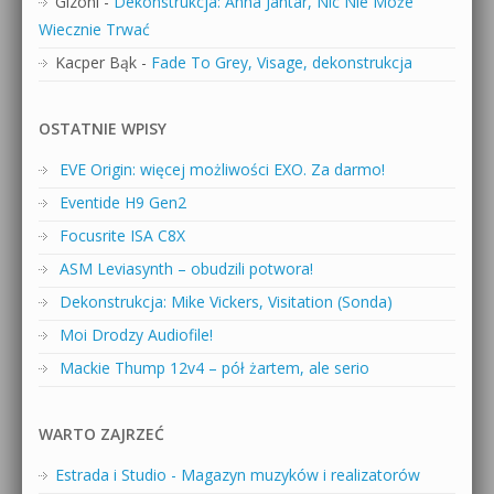
Gizoni
-
Dekonstrukcja: Anna Jantar, Nic Nie Może
Wiecznie Trwać
Kacper Bąk
-
Fade To Grey, Visage, dekonstrukcja
OSTATNIE WPISY
EVE Origin: więcej możliwości EXO. Za darmo!
Eventide H9 Gen2
Focusrite ISA C8X
ASM Leviasynth – obudzili potwora!
Dekonstrukcja: Mike Vickers, Visitation (Sonda)
Moi Drodzy Audiofile!
Mackie Thump 12v4 – pół żartem, ale serio
WARTO ZAJRZEĆ
Estrada i Studio - Magazyn muzyków i realizatorów