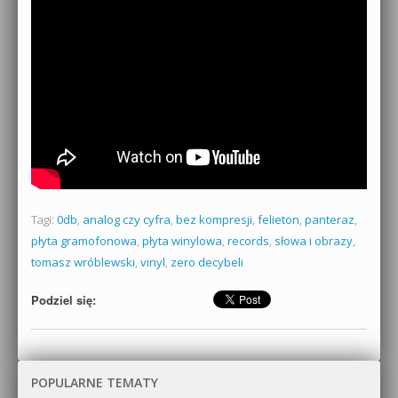
Tagi:
0db
,
analog czy cyfra
,
bez kompresji
,
felieton
,
panteraz
,
płyta gramofonowa
,
płyta winylowa
,
records
,
słowa i obrazy
,
tomasz wróblewski
,
vinyl
,
zero decybeli
Podziel się:
POPULARNE TEMATY