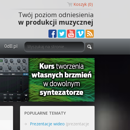
Koszyk (
0
)
Twój poziom odniesienia
w produkcji muzycznej
0dB.pl
0dB.pl - informacje
Newsletter
Materiały dla mediów
Archiwum aktualności
Polityka prywatności
POPULARNE TEMATY
Regulamin
Prezentacje wideo
(prezentacje