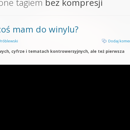
one tagiem
bez kompresji
orge od podstaw
 z syntezatorem Massive
 coś mam do winylu?
 5 Kompendium
róblewski
Dodaj kome
wych, cyfrze i tematach kontrowersyjnych, ale też pierwsza