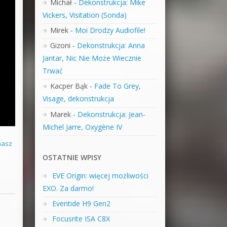
Michał
-
Dekonstrukcja: Mike
Vickers, Visitation (Sonda)
Mirek
-
Moi Drodzy Audiofile!
Gizoni
-
Dekonstrukcja: Anna
Jantar, Nic Nie Może Wiecznie
Trwać
Kacper Bąk
-
Fade To Grey,
Visage, dekonstrukcja
Marek
-
Dekonstrukcja: Jean-
Michel Jarre, Oxygène IV
masz
OSTATNIE WPISY
EVE Origin: więcej możliwości
EXO. Za darmo!
Eventide H9 Gen2
Focusrite ISA C8X