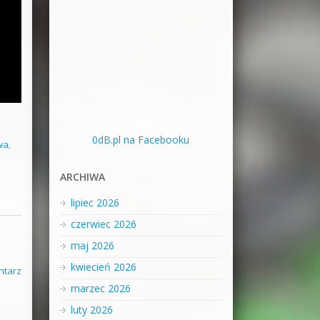
0dB.pl na Facebooku
wa
,
ARCHIWA
lipiec 2026
czerwiec 2026
maj 2026
kwiecień 2026
ntarz
marzec 2026
luty 2026