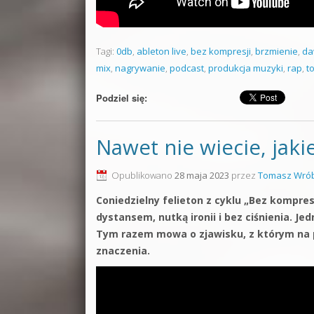
Tagi:
0db
,
ableton live
,
bez kompresji
,
brzmienie
,
d
mix
,
nagrywanie
,
podcast
,
produkcja muzyki
,
rap
,
t
Podziel się:
Nawet nie wiecie, jaki
Opublikowano
28 maja 2023
przez
Tomasz Wrób
Coniedzielny felieton z cyklu „Bez kompresji
dystansem, nutką ironii i bez ciśnienia. 
Tym razem mowa o zjawisku, z którym na pe
znaczenia.