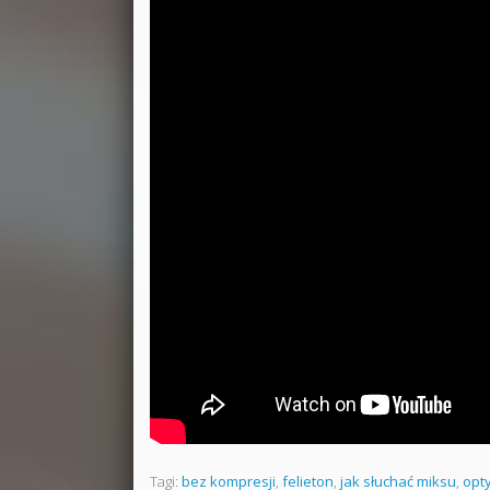
Tagi:
bez kompresji
,
felieton
,
jak słuchać miksu
,
opt