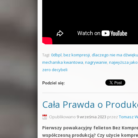
Tagi:
0dbpl
,
bez kompresji
,
dlaczego nie ma dźwięk
mechanika kwantowa
,
nagrywanie
,
najwyższa jako
zero decybeli
Podziel się:
Cała Prawda o Produkc
Opublikowano
9 września 2023
przez
Tomasz W
Pierwszy powakacyjny felieton Bez Kompr
współczesną produkcją? Czy użycie kompres