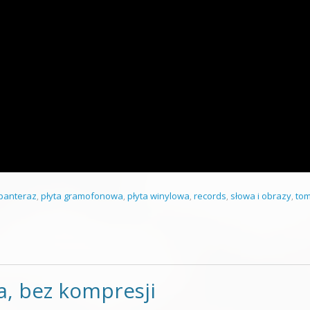
panteraz
,
płyta gramofonowa
,
płyta winylowa
,
records
,
słowa i obrazy
,
to
a, bez kompresji