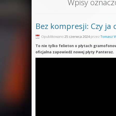
Wpisy oznacz
Sound F
Dubstep
Bez kompresji: Czy ja
Kontakt
Pakiety
Opublikowano
25 czerwca 2024
przez
Tomasz W
To nie tylko felieton o płytach gramofono
oficjalna zapowiedź nowej płyty Panteraz.