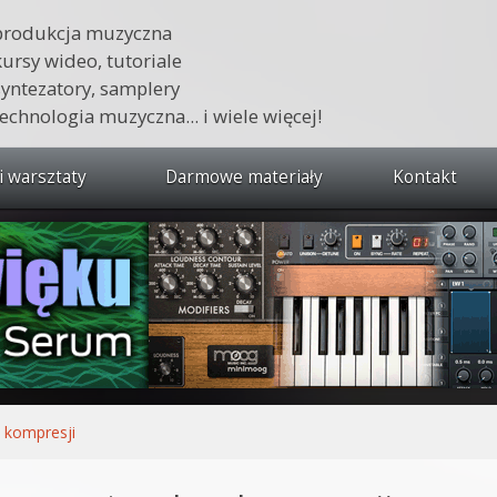
produkcja muzyczna
kursy wideo, tutoriale
syntezatory, samplery
technologia muzyczna... i wiele więcej!
i warsztaty
Darmowe materiały
Kontakt
wszystkie kursy i warsztaty
 dźwięku 🔥
ja muzyczna w praktyce
tudio od podstaw
ja muzyczna od podstaw
 kompresji
1 od podstaw