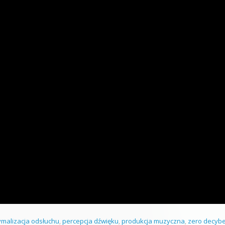
ymalizacja odsłuchu
,
percepcja dźwięku
,
produkcja muzyczna
,
zero decybe