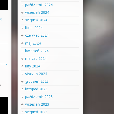
październik 2024
wrzesień 2024
ę
,
sierpień 2024
lipiec 2024
czerwiec 2024
maj 2024
kwiecień 2024
marzec 2024
ntarz
luty 2024
styczeń 2024
grudzień 2023
o
listopad 2023
październik 2023
wrzesień 2023
sierpień 2023