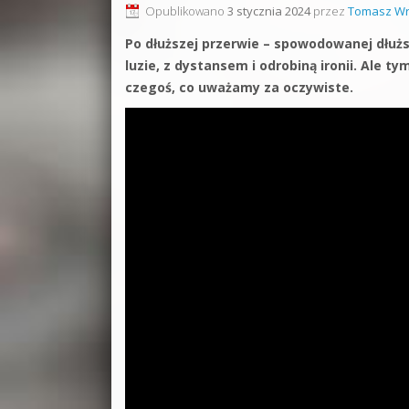
Opublikowano
3 stycznia 2024
przez
Tomasz Wr
Po dłuższej przerwie – spowodowanej dłużs
luzie, z dystansem i odrobiną ironii. Ale t
czegoś, co uważamy za oczywiste.