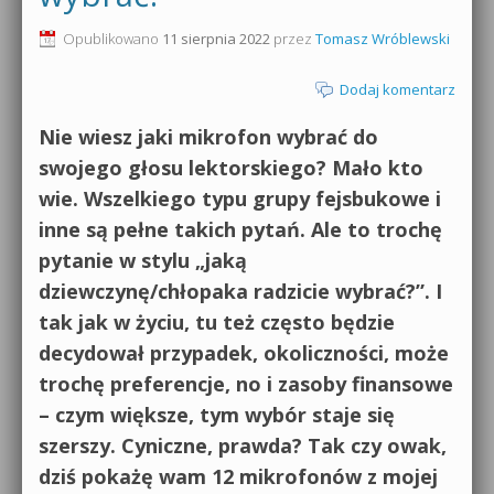
0dB.pl - informacje
Opublikowano
11 sierpnia 2022
przez
Tomasz Wróblewski
Produkcja muzyczna od podstaw
Newsletter
Dodaj komentarz
Sylenth1 od podstaw
Materiały dla mediów
Nie wiesz jaki mikrofon wybrać do
Sound Forge od podstaw
swojego głosu lektorskiego? Mało kto
Archiwum aktualności
wie. Wszelkiego typu grupy fejsbukowe i
Dubstep z syntezatorem Massive
inne są pełne takich pytań. Ale to trochę
Polityka prywatności
Kontakt 5 Kompendium
pytanie w stylu „jaką
Regulamin
dziewczynę/chłopaka radzicie wybrać?”. I
Pakiety
tak jak w życiu, tu też często będzie
Działanie sklepu internetowego
decydował przypadek, okoliczności, może
Wyszukiwanie
trochę preferencje, no i zasoby finansowe
– czym większe, tym wybór staje się
szerszy. Cyniczne, prawda? Tak czy owak,
dziś pokażę wam 12 mikrofonów z mojej