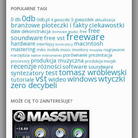
POPULARNE TAGI
0db
0 db
0db.pl
5 gwiazdek
4 gwiazdki
aktualizacja
branżowe ploteczki i fakty
ciekawostki
free
daw
dekonstrukcja
free
domowe studio
freeware
soundware
free vst
macintosh
hardware
interfejsy
kontrolery
mastering
miks
mobile music
monitory
nagrywanie
muzyka
porównanie
prezentacja
narzędzia
native instruments
produkcja muzyczna
procesory
produkcja muzyki
recenzje
różności
software
soundware
tomasz wróblewski
test
syntezatory
vst
wtyczki
windows
wideo
tutoriale
zero decybeli
MOŻE CIĘ TO ZAINTERESUJE?