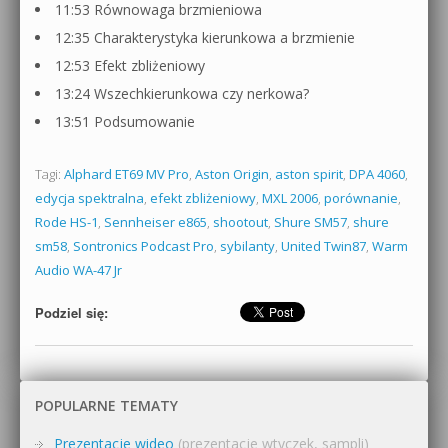
11:53 Równowaga brzmieniowa
12:35 Charakterystyka kierunkowa a brzmienie
12:53 Efekt zbliżeniowy
13:24 Wszechkierunkowa czy nerkowa?
13:51 Podsumowanie
Tagi:
Alphard ET69 MV Pro
,
Aston Origin
,
aston spirit
,
DPA 4060
,
edycja spektralna
,
efekt zbliżeniowy
,
MXL 2006
,
porównanie
,
Rode HS-1
,
Sennheiser e865
,
shootout
,
Shure SM57
,
shure
sm58
,
Sontronics Podcast Pro
,
sybilanty
,
United Twin87
,
Warm
Audio WA-47 Jr
Podziel się:
POPULARNE TEMATY
Prezentacje wideo
(prezentacje wtyczek, sampli)