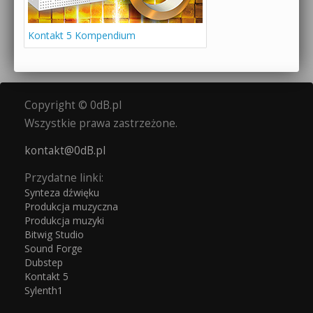
Kontakt 5 Kompendium
Copyright © 0dB.pl
Wszystkie prawa zastrzeżone.
kontakt@0dB.pl
Przydatne linki:
Synteza dźwięku
Produkcja muzyczna
Produkcja muzyki
Bitwig Studio
Sound Forge
Dubstep
Kontakt 5
Sylenth1