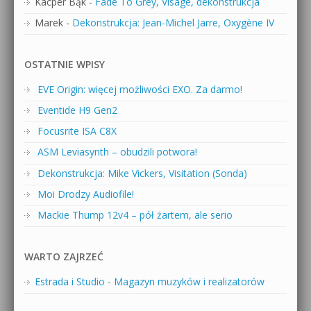
Kacper Bąk
-
Fade To Grey, Visage, dekonstrukcja
Marek
-
Dekonstrukcja: Jean-Michel Jarre, Oxygène IV
OSTATNIE WPISY
EVE Origin: więcej możliwości EXO. Za darmo!
Eventide H9 Gen2
Focusrite ISA C8X
ASM Leviasynth – obudzili potwora!
Dekonstrukcja: Mike Vickers, Visitation (Sonda)
Moi Drodzy Audiofile!
Mackie Thump 12v4 – pół żartem, ale serio
WARTO ZAJRZEĆ
Estrada i Studio - Magazyn muzyków i realizatorów