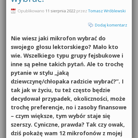
0dB.pl - informacje
Opublikowano
11 sierpnia 2022
przez
Tomasz Wróblewski
Produkcja muzyczna od podstaw
Newsletter
Dodaj komentarz
Sylenth1 od podstaw
Materiały dla mediów
Nie wiesz jaki mikrofon wybrać do
Sound Forge od podstaw
swojego głosu lektorskiego? Mało kto
Archiwum aktualności
wie. Wszelkiego typu grupy fejsbukowe i
Dubstep z syntezatorem Massive
inne są pełne takich pytań. Ale to trochę
Polityka prywatności
Kontakt 5 Kompendium
pytanie w stylu „jaką
Regulamin
dziewczynę/chłopaka radzicie wybrać?”. I
Pakiety
tak jak w życiu, tu też często będzie
Działanie sklepu internetowego
decydował przypadek, okoliczności, może
Wyszukiwanie
trochę preferencje, no i zasoby finansowe
– czym większe, tym wybór staje się
szerszy. Cyniczne, prawda? Tak czy owak,
dziś pokażę wam 12 mikrofonów z mojej