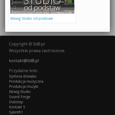
Bitwig Studio od podstaw
Copyright © 0dB.pl
Wszystkie prawa zastrzeżone.
kontakt@0dB.pl
Przydatne linki:
Synteza dźwięku
Produkcja muzyczna
Produkcja muzyki
Bitwig Studio
Sound Forge
Dubstep
Kontakt 5
Sylenth1