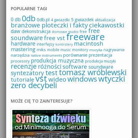
POPULARNE TAGI
0db
0 db
0db.pl
5 gwiazdek
4 gwiazdki
aktualizacja
branżowe ploteczki i fakty
ciekawostki
free
daw
dekonstrukcja
free
domowe studio
freeware
soundware
free vst
macintosh
hardware
interfejsy
kontrolery
mastering
miks
mobile music
monitory
nagrywanie
muzyka
porównanie
prezentacja
narzędzia
native instruments
produkcja muzyczna
procesory
produkcja muzyki
recenzje
różności
software
soundware
tomasz wróblewski
test
syntezatory
vst
wtyczki
windows
wideo
tutoriale
zero decybeli
MOŻE CIĘ TO ZAINTERESUJE?