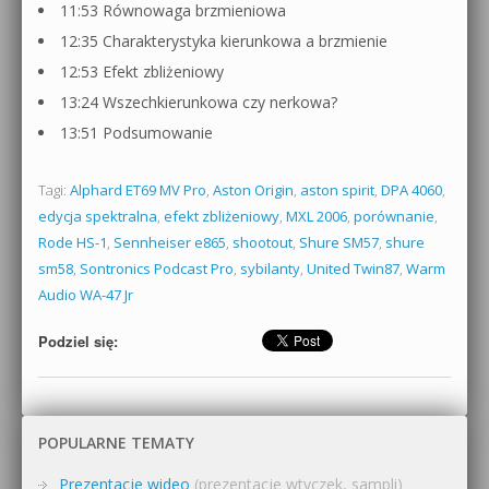
11:53 Równowaga brzmieniowa
12:35 Charakterystyka kierunkowa a brzmienie
12:53 Efekt zbliżeniowy
13:24 Wszechkierunkowa czy nerkowa?
13:51 Podsumowanie
Tagi:
Alphard ET69 MV Pro
,
Aston Origin
,
aston spirit
,
DPA 4060
,
edycja spektralna
,
efekt zbliżeniowy
,
MXL 2006
,
porównanie
,
Rode HS-1
,
Sennheiser e865
,
shootout
,
Shure SM57
,
shure
sm58
,
Sontronics Podcast Pro
,
sybilanty
,
United Twin87
,
Warm
Audio WA-47 Jr
Podziel się:
POPULARNE TEMATY
Prezentacje wideo
(prezentacje wtyczek, sampli)