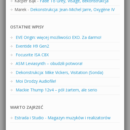
Kacper Bąk
-
Fade To Grey, Visage, dekonstrukcja
Marek
-
Dekonstrukcja: Jean-Michel Jarre, Oxygène IV
OSTATNIE WPISY
EVE Origin: więcej możliwości EXO. Za darmo!
Eventide H9 Gen2
Focusrite ISA C8X
ASM Leviasynth – obudzili potwora!
Dekonstrukcja: Mike Vickers, Visitation (Sonda)
Moi Drodzy Audiofile!
Mackie Thump 12v4 – pół żartem, ale serio
WARTO ZAJRZEĆ
Estrada i Studio - Magazyn muzyków i realizatorów