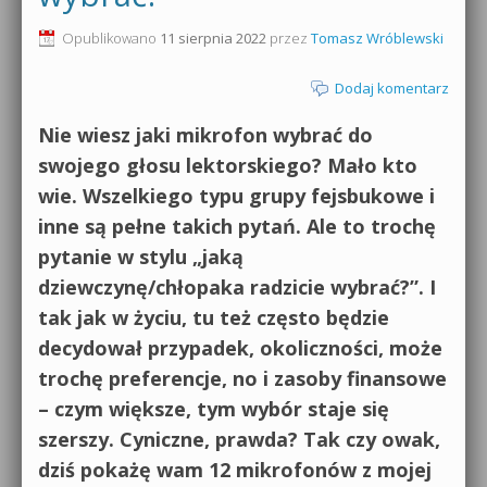
0dB.pl - informacje
Opublikowano
11 sierpnia 2022
przez
Tomasz Wróblewski
Produkcja muzyczna od podstaw
Newsletter
Dodaj komentarz
Sylenth1 od podstaw
Materiały dla mediów
Nie wiesz jaki mikrofon wybrać do
Sound Forge od podstaw
swojego głosu lektorskiego? Mało kto
Archiwum aktualności
wie. Wszelkiego typu grupy fejsbukowe i
Dubstep z syntezatorem Massive
inne są pełne takich pytań. Ale to trochę
Polityka prywatności
Kontakt 5 Kompendium
pytanie w stylu „jaką
Regulamin
dziewczynę/chłopaka radzicie wybrać?”. I
Pakiety
tak jak w życiu, tu też często będzie
Działanie sklepu internetowego
decydował przypadek, okoliczności, może
Wyszukiwanie
trochę preferencje, no i zasoby finansowe
– czym większe, tym wybór staje się
szerszy. Cyniczne, prawda? Tak czy owak,
dziś pokażę wam 12 mikrofonów z mojej