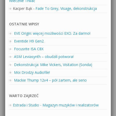
Wiecznie Trwać
Kacper Bąk
-
Fade To Grey, Visage, dekonstrukcja
OSTATNIE WPISY
EVE Origin: więcej możliwości EXO. Za darmo!
Eventide H9 Gen2
Focusrite ISA C8X
ASM Leviasynth – obudzili potwora!
Dekonstrukcja: Mike Vickers, Visitation (Sonda)
Moi Drodzy Audiofile!
Mackie Thump 12v4 – pół żartem, ale serio
WARTO ZAJRZEĆ
Estrada i Studio - Magazyn muzyków i realizatorów