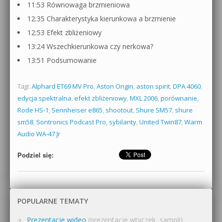
11:53 Równowaga brzmieniowa
12:35 Charakterystyka kierunkowa a brzmienie
12:53 Efekt zbliżeniowy
13:24 Wszechkierunkowa czy nerkowa?
13:51 Podsumowanie
Tagi:
Alphard ET69 MV Pro
,
Aston Origin
,
aston spirit
,
DPA 4060
,
edycja spektralna
,
efekt zbliżeniowy
,
MXL 2006
,
porównanie
,
Rode HS-1
,
Sennheiser e865
,
shootout
,
Shure SM57
,
shure
sm58
,
Sontronics Podcast Pro
,
sybilanty
,
United Twin87
,
Warm
Audio WA-47 Jr
Podziel się:
POPULARNE TEMATY
Prezentacje wideo
(prezentacje wtyczek, sampli)