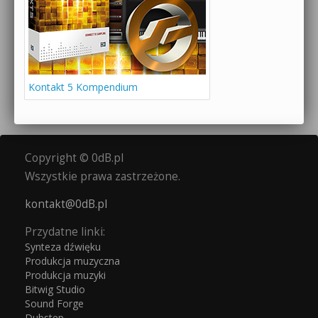
Kontakt 5 Kompendium
Copyright © 0dB.pl
Wszystkie prawa zastrzeżone.
kontakt@0dB.pl
Przydatne linki:
Synteza dźwięku
Produkcja muzyczna
Produkcja muzyki
Bitwig Studio
Sound Forge
Dubstep