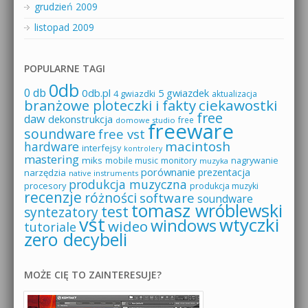
grudzień 2009
listopad 2009
POPULARNE TAGI
0db
0 db
0db.pl
5 gwiazdek
4 gwiazdki
aktualizacja
branżowe ploteczki i fakty
ciekawostki
free
daw
dekonstrukcja
free
domowe studio
freeware
soundware
free vst
macintosh
hardware
interfejsy
kontrolery
mastering
miks
mobile music
monitory
nagrywanie
muzyka
porównanie
prezentacja
narzędzia
native instruments
produkcja muzyczna
procesory
produkcja muzyki
recenzje
różności
software
soundware
tomasz wróblewski
test
syntezatory
vst
wtyczki
windows
wideo
tutoriale
zero decybeli
MOŻE CIĘ TO ZAINTERESUJE?