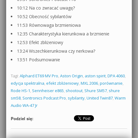
10:12 Na co zwracać uwagę?
10:52 Obecność sybilantów
11:53 Równowaga brzmieniowa
12:35 Charakterystyka kierunkowa a brzmienie
12:53 Efekt zbliżeniowy
13:24 Wszechkierunkowa czy nerkowa?
13:51 Podsumowanie
Tagi:
Alphard ET69 MV Pro
,
Aston Origin
,
aston spirit
,
DPA 4060
,
edycja spektralna
,
efekt zbliżeniowy
,
MXL 2006
,
porównanie
,
Rode HS-1
,
Sennheiser e865
,
shootout
,
Shure SM57
,
shure
sm58
,
Sontronics Podcast Pro
,
sybilanty
,
United Twin87
,
Warm
Audio WA-47 Jr
Podziel się: