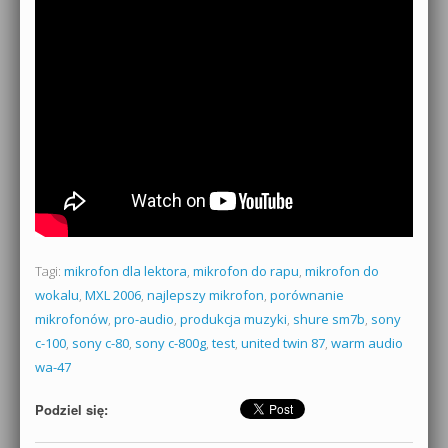
Tagi:
mikrofon dla lektora
,
mikrofon do rapu
,
mikrofon do
wokalu
,
MXL 2006
,
najlepszy mikrofon
,
porównanie
mikrofonów
,
pro-audio
,
produkcja muzyki
,
shure sm7b
,
sony
c-100
,
sony c-80
,
sony c-800g
,
test
,
united twin 87
,
warm audio
wa-47
Podziel się: