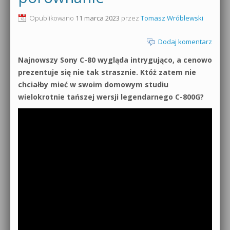
0dB.pl - informacje
Opublikowano
11 marca 2023
przez
Tomasz Wróblewski
Produkcja muzyczna od podstaw
Newsletter
Dodaj komentarz
Sylenth1 od podstaw
Najnowszy Sony C-80 wygląda intrygująco, a cenowo
Materiały dla mediów
Sound Forge od podstaw
prezentuje się nie tak strasznie. Któż zatem nie
Archiwum aktualności
chciałby mieć w swoim domowym studiu
Dubstep z syntezatorem Massive
wielokrotnie tańszej wersji legendarnego C-800G?
Polityka prywatności
Kontakt 5 Kompendium
Regulamin
Pakiety
Działanie sklepu internetowego
Wyszukiwanie