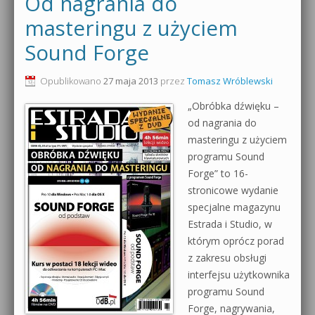
Od nagrania do
0dB.pl - informacje
masteringu z użyciem
Produkcja muzyczna od podstaw
Sound Forge
Newsletter
Sylenth1 od podstaw
Opublikowano
27 maja 2013
przez
Tomasz Wróblewski
Materiały dla mediów
Sound Forge od podstaw
„Obróbka dźwięku –
Archiwum aktualności
od nagrania do
Dubstep z syntezatorem Massive
masteringu z użyciem
Polityka prywatności
programu Sound
Kontakt 5 Kompendium
Forge” to 16-
Regulamin
Pakiety
stronicowe wydanie
specjalne magazynu
Działanie sklepu internetowego
Estrada i Studio, w
którym oprócz porad
Wyszukiwanie
z zakresu obsługi
interfejsu użytkownika
programu Sound
Forge, nagrywania,