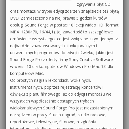
zgrywania płyt CD
oraz montażu w trybie edycji zdarzeń znajdziecie też płytę
DVD. Zamieszczono na niej prawie 5 godzin kursów
obsługi Sound Forge w postaci 18 lekcji wideo HD (format
MP4, 1280×70, 16/44,1). Jej zawartość to szczegółowe
omówienie wszystkiego, co jest związane z tym jednym z
najbardziej zaawansowanych, funkcjonalnych i
uniwersalnych programów do edycji dźwięku, jakim jest
Sound Forge Pro z oferty firmy Sony Creative Software –
w wersji 10 dla komputerów Windows i Pro Mac 1.0 dla
komputerów Mac.
Od prostych nagrań lektorskich, wokalnych,
instrumentalnych, poprzez rejestrację koncertów i
dźwięku z planu filmowego, aż do edycji i montażu we
wszystkich współcześnie dostępnych trybach
wielokanałowych Sound Forge Pro jest niezastąpionym
narzędziem w pracy. Studio nagrań, studio radiowe,
reportażowe, telewizyjne, filmowe, rozgłośnia
internetowa, studio masteringowe i postprodukcyjne czy