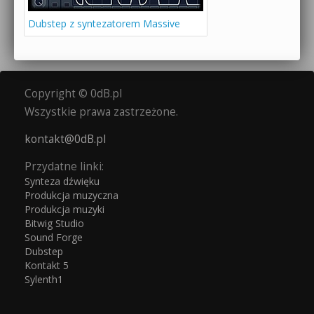
Dubstep z syntezatorem Massive
Copyright © 0dB.pl
Wszystkie prawa zastrzeżone.
kontakt@0dB.pl
Przydatne linki:
Synteza dźwięku
Produkcja muzyczna
Produkcja muzyki
Bitwig Studio
Sound Forge
Dubstep
Kontakt 5
Sylenth1