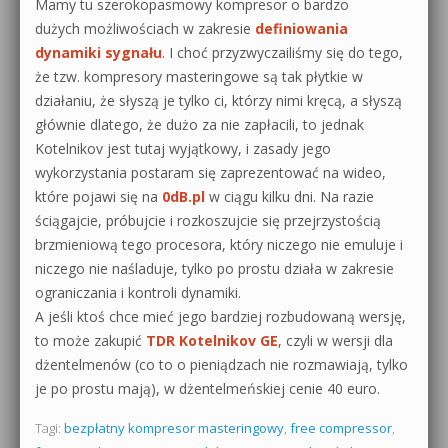
Mamy tu szerokopasmowy kompresor o bardzo
dużych możliwościach w zakresie
definiowania
dynamiki sygnału
. I choć przyzwyczailiśmy się do tego,
że tzw. kompresory masteringowe są tak płytkie w
działaniu, że słyszą je tylko ci, którzy nimi kręcą, a słyszą
głównie dlatego, że dużo za nie zapłacili, to jednak
Kotelnikov jest tutaj wyjątkowy, i zasady jego
wykorzystania postaram się zaprezentować na wideo,
które pojawi się na
0dB.pl
w ciągu kilku dni. Na razie
ściągajcie, próbujcie i rozkoszujcie się przejrzystością
brzmieniową tego procesora, który niczego nie emuluje i
niczego nie naśladuje, tylko po prostu działa w zakresie
ograniczania i kontroli dynamiki.
A jeśli ktoś chce mieć jego bardziej rozbudowaną wersję,
to może zakupić
TDR Kotelnikov GE
, czyli w wersji dla
dżentelmenów (co to o pieniądzach nie rozmawiają, tylko
je po prostu mają), w dżentelmeńskiej cenie 40 euro.
Tagi:
bezpłatny kompresor masteringowy
,
free compressor
,