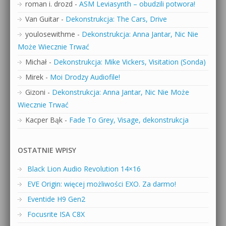
roman i. drozd
-
ASM Leviasynth – obudzili potwora!
Van Guitar
-
Dekonstrukcja: The Cars, Drive
youlosewithme
-
Dekonstrukcja: Anna Jantar, Nic Nie
Może Wiecznie Trwać
Michał
-
Dekonstrukcja: Mike Vickers, Visitation (Sonda)
Mirek
-
Moi Drodzy Audiofile!
Gizoni
-
Dekonstrukcja: Anna Jantar, Nic Nie Może
Wiecznie Trwać
Kacper Bąk
-
Fade To Grey, Visage, dekonstrukcja
OSTATNIE WPISY
Black Lion Audio Revolution 14×16
EVE Origin: więcej możliwości EXO. Za darmo!
Eventide H9 Gen2
Focusrite ISA C8X