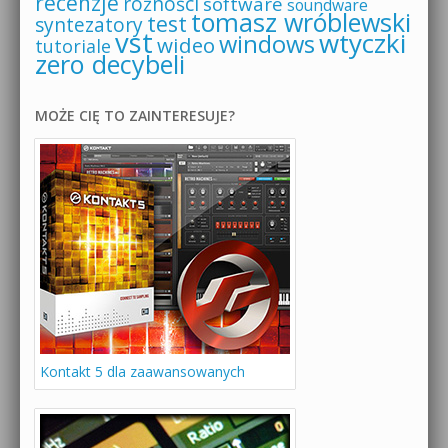
recenzje
różności
software
soundware
tomasz wróblewski
test
syntezatory
vst
wtyczki
windows
wideo
tutoriale
zero decybeli
MOŻE CIĘ TO ZAINTERESUJE?
Kontakt 5 dla zaawansowanych