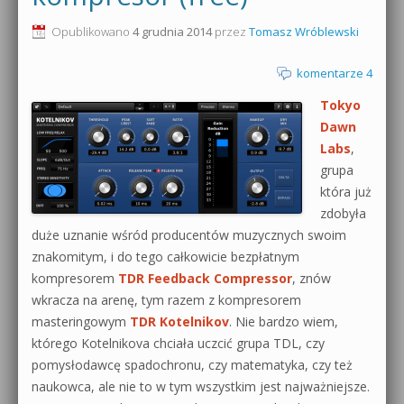
0dB.pl - informacje
Opublikowano
4 grudnia 2014
przez
Tomasz Wróblewski
Produkcja muzyczna od podstaw
Newsletter
komentarze 4
Sylenth1 od podstaw
Tokyo
Materiały dla mediów
Sound Forge od podstaw
Dawn
Archiwum aktualności
Labs
,
Dubstep z syntezatorem Massive
grupa
Polityka prywatności
która już
Kontakt 5 Kompendium
zdobyła
Regulamin
duże uznanie wśród producentów muzycznych swoim
Pakiety
znakomitym, i do tego całkowicie bezpłatnym
Działanie sklepu internetowego
kompresorem
TDR Feedback Compressor
, znów
wkracza na arenę, tym razem z kompresorem
Wyszukiwanie
masteringowym
TDR Kotelnikov
. Nie bardzo wiem,
którego Kotelnikova chciała uczcić grupa TDL, czy
pomysłodawcę spadochronu, czy matematyka, czy też
naukowca, ale nie to w tym wszystkim jest najważniejsze.