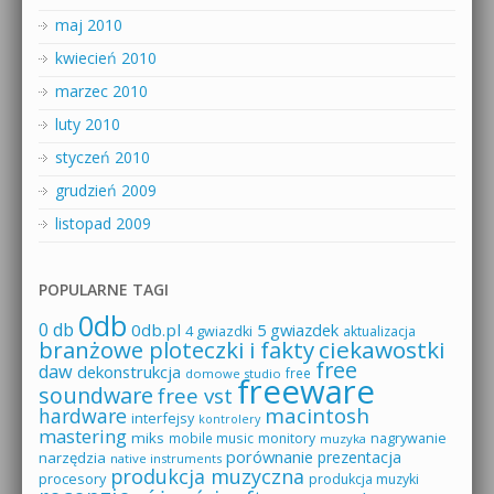
maj 2010
kwiecień 2010
marzec 2010
luty 2010
styczeń 2010
grudzień 2009
listopad 2009
POPULARNE TAGI
0db
0 db
0db.pl
5 gwiazdek
4 gwiazdki
aktualizacja
branżowe ploteczki i fakty
ciekawostki
free
daw
dekonstrukcja
free
domowe studio
freeware
soundware
free vst
macintosh
hardware
interfejsy
kontrolery
mastering
miks
mobile music
monitory
nagrywanie
muzyka
porównanie
prezentacja
narzędzia
native instruments
produkcja muzyczna
procesory
produkcja muzyki