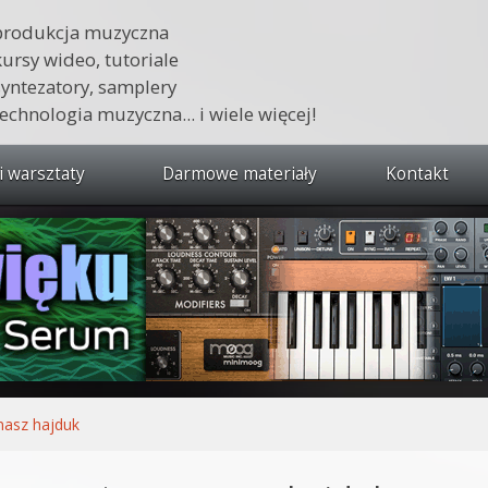
produkcja muzyczna
kursy wideo, tutoriale
syntezatory, samplery
technologia muzyczna... i wiele więcej!
i warsztaty
Darmowe materiały
Kontakt
wszystkie kursy i warsztaty
 dźwięku 🔥
ja muzyczna w praktyce
tudio od podstaw
ja muzyczna od podstaw
asz hajduk
1 od podstaw