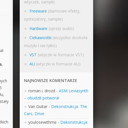
wtyczek, sampli)
Działanie sklepu internetowego
Freeware
(darmowe efekty,
Wyszukiwanie
syntezatory, sample)
Hardware
(sprzęt audio)
Ciekawostki
(wszystko dookoła
muzyki i nie tylko)
ał
VST
(wtyczki w formacie VST)
AU
(wtyczki w formacie AU)
a
,
NAJNOWSZE KOMENTARZE
nych
5
roman i. drozd
-
ASM Leviasynth
łu,
– obudzili potwora!
stały
Van Guitar
-
Dekonstrukcja: The
Cars, Drive
tkich
youlosewithme
-
Dekonstrukcja: