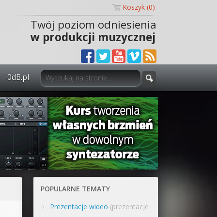
Koszyk (
0
)
Twój poziom odniesienia
w produkcji muzycznej
0dB.pl
0dB.pl - informacje
Newsletter
Materiały dla mediów
Archiwum aktualności
Polityka prywatności
POPULARNE TEMATY
Regulamin
Prezentacje wideo
(prezentacje