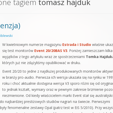
one tagiem
tomasz hajduk
orge od podstaw
 z syntezatorem Massive
enzja)
 5 Kompendium
blewski
W kwietniowym numerze magazynu
Estrada i Studio
właśnie ukaz
się test monitorów
Event 20/20BAS V3
. Poniżej zamieszczam kilka
wyjątków z tego artykułu wraz ze spostrzeżeniami
Tomka Hajduk
których już nie zdążyliśmy opublikować w druku.
Event 20/20 to jedne z najdłużej produkowanych monitorów aktyw
w branży pro-audio. Pierwsza ich wersja ukazała się na rynku w 199
roku i choć aktualnie dostępna wersja V3 sporo różni się od orygina
to jednak kształt, wymiary oraz w pewnym zakresie brzmienie pozo
niezmienione. Od kiedy właścicielem marki Event stał się australijski
y do najbardziej prestiżowych studiów nagrań na świecie. Pierwszymi
ły fenomenalne zestawy Opal (patrz test w EiS 5/2010). Przy wszys