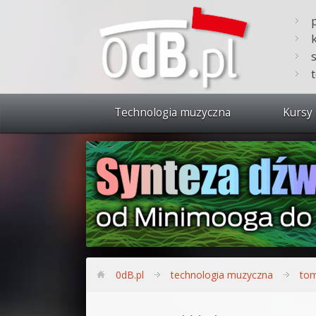
Technologia muzyczna
Kursy 
Zobacz 
Synteza
Produkc
Bitwig S
Produkc
0dB.pl
technologia muzyczna
tom
Sylenth