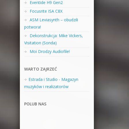
Eventide H9 Gen2
Focusrite ISA C8X
ASM Leviasynth – obudzili
potwora!
Dekonstrukcja: Mike Vickers,
Visitation (Sonda)
Moi Drodzy Audiofile!
WARTO ZAJRZEĆ
Estrada i Studio - Magazyn
muzyków i realizatorów
POLUB NAS