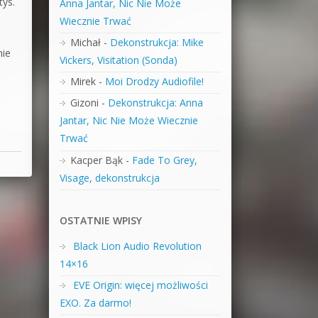
tys.
Anna Jantar, Nic Nie Może
Wiecznie Trwać
Michał
-
Dekonstrukcja: Mike
nie
Vickers, Visitation (Sonda)
Mirek
-
Moi Drodzy Audiofile!
Gizoni
-
Dekonstrukcja: Anna
Jantar, Nic Nie Może Wiecznie
Trwać
Kacper Bąk
-
Fade To Grey,
Visage, dekonstrukcja
OSTATNIE WPISY
Black Lion Audio Revolution
14×16
EVE Origin: więcej możliwości
EXO. Za darmo!