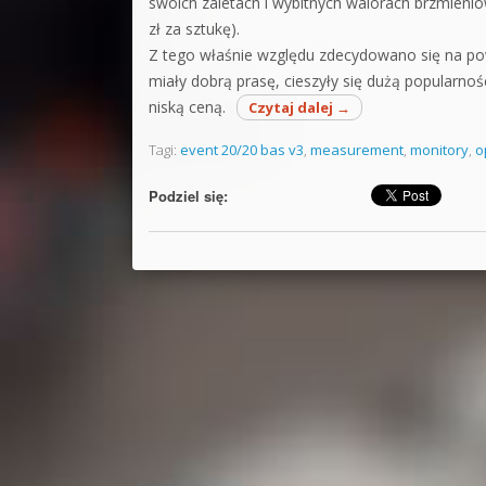
swoich zaletach i wybitnych walorach brzmieni
zł za sztukę).
Z tego właśnie względu zdecydowano się na po
miały dobrą prasę, cieszyły się dużą popularnoś
niską ceną.
Czytaj dalej
→
Tagi:
event 20/20 bas v3
,
measurement
,
monitory
,
o
Podziel się: