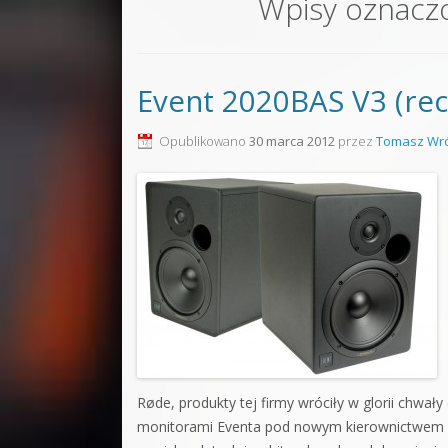
Wpisy oznacz
Sound F
Dubstep
Event 2020BAS V3 (rec
Kontakt
Pakiety
Opublikowano
30 marca 2012
przez
Tomasz Wró
Røde, produkty tej firmy wróciły w glorii chwał
monitorami Eventa pod nowym kierownictwem by