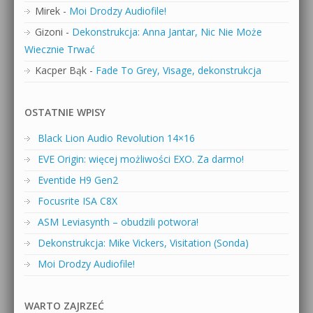
Mirek
-
Moi Drodzy Audiofile!
Gizoni
-
Dekonstrukcja: Anna Jantar, Nic Nie Może
Wiecznie Trwać
Kacper Bąk
-
Fade To Grey, Visage, dekonstrukcja
OSTATNIE WPISY
Black Lion Audio Revolution 14×16
EVE Origin: więcej możliwości EXO. Za darmo!
Eventide H9 Gen2
Focusrite ISA C8X
ASM Leviasynth – obudzili potwora!
Dekonstrukcja: Mike Vickers, Visitation (Sonda)
Moi Drodzy Audiofile!
WARTO ZAJRZEĆ