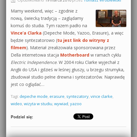
0dB.pl - informacje
Mamy weekend, więc – zgodnie z
Produkcja muzyczna od podstaw
nową, świecką tradycją – zaglądamy
Newsletter
komuś do studia. Tym razem padło na
Sylenth1 od podstaw
Vince’a Clarka
(Depeche Mode, Yazoo, Erasure), a więc
Materiały dla mediów
będzie syntezatorowo (
tu jest link do witryny z
Sound Forge od podstaw
filmem
). Materiał zrealizowała sponsorowana przez
Archiwum aktualności
Dubstep z syntezatorem Massive
Della internetowa stacja
Motherboard
w ramach cyklu
Electric Independence
. W 2004 roku Clarke wyjechał z
Polityka prywatności
Kontakt 5 Kompendium
Anglii do USA i gdzieś w leśnej głuszy, u brzegu strumyka,
zbudował studio pełne drewna i syntezatorów. Naprawdę
Regulamin
Pakiety
jest co oglądać…
Działanie sklepu internetowego
Tagi:
depeche mode
,
erasure
,
syntezatory
,
vince clarke
,
wideo
,
wizyta w studiu
,
wywiad
,
yazoo
Wyszukiwanie
Podziel się: