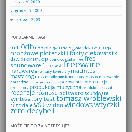
styczeń 2010
grudzień 2009
listopad 2009
POPULARNE TAGI
0db
0 db
0db.pl
5 gwiazdek
4 gwiazdki
aktualizacja
branżowe ploteczki i fakty
ciekawostki
free
daw
dekonstrukcja
free
domowe studio
freeware
soundware
free vst
macintosh
hardware
interfejsy
kontrolery
mastering
miks
mobile music
monitory
nagrywanie
muzyka
porównanie
prezentacja
narzędzia
native instruments
produkcja muzyczna
procesory
produkcja muzyki
recenzje
różności
software
soundware
tomasz wróblewski
test
syntezatory
vst
wtyczki
windows
wideo
tutoriale
zero decybeli
MOŻE CIĘ TO ZAINTERESUJE?