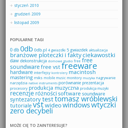
styczeń 2010
grudzień 2009
listopad 2009
POPULARNE TAGI
0db
0 db
0db.pl
5 gwiazdek
4 gwiazdki
aktualizacja
branżowe ploteczki i fakty
ciekawostki
free
daw
dekonstrukcja
free
domowe studio
freeware
soundware
free vst
macintosh
hardware
interfejsy
kontrolery
mastering
miks
mobile music
monitory
nagrywanie
muzyka
porównanie
prezentacja
narzędzia
native instruments
produkcja muzyczna
procesory
produkcja muzyki
recenzje
różności
software
soundware
tomasz wróblewski
test
syntezatory
vst
wtyczki
windows
wideo
tutoriale
zero decybeli
MOŻE CIĘ TO ZAINTERESUJE?