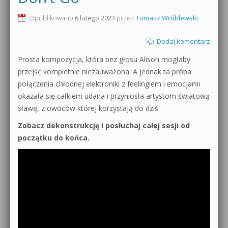
0dB.pl - informacje
Opublikowano
6 lutego 2023
przez
Tomasz Wróblewski
Produkcja muzyczna od podstaw
Newsletter
Dodaj komentarz
Sylenth1 od podstaw
Prosta kompozycja, która bez głosu Alison mogłaby
Materiały dla mediów
Sound Forge od podstaw
przejść kompletnie niezauważona. A jednak ta próba
Archiwum aktualności
połączenia chłodnej elektroniki z feelingiem i emocjami
Dubstep z syntezatorem Massive
okazała się całkiem udana i przyniosła artystom światową
Polityka prywatności
sławę, z owoców której korzystają do dziś.
Kontakt 5 Kompendium
Zobacz dekonstrukcję i posłuchaj całej sesji od
Regulamin
Pakiety
początku do końca.
Działanie sklepu internetowego
Wyszukiwanie