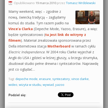
Opublikowano
19 marca 2010
przez
Tomasz Wróblewski
Mamy weekend, więc – zgodnie z
nową, świecką tradycją – zaglądamy
komuś do studia. Tym razem padło na
Vince’a Clarka
(Depeche Mode, Yazoo, Erasure), a więc
będzie syntezatorowo (
tu jest link do witryny z
filmem
). Materiał zrealizowała sponsorowana przez
Della internetowa stacja
Motherboard
w ramach cyklu
Electric Independence
. W 2004 roku Clarke wyjechał z
Anglii do USA i gdzieś w leśnej głuszy, u brzegu strumyka,
zbudował studio pełne drewna i syntezatorów. Naprawdę
jest co oglądać…
Tagi:
depeche mode
,
erasure
,
syntezatory
,
vince clarke
,
wideo
,
wizyta w studiu
,
wywiad
,
yazoo
Podziel się: