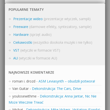
POPULARNE TEMATY
Prezentacje wideo
(prezentacje wtyczek, sampli)
Freeware
(darmowe efekty, syntezatory, sample)
Hardware
(sprzęt audio)
Ciekawostki
(wszystko dookoła muzyki i nie tylko)
VST
(wtyczki w formacie VST)
AU
(wtyczki w formacie AU)
NAJNOWSZE KOMENTARZE
roman i. drozd
-
ASM Leviasynth – obudzili potwora!
Van Guitar
-
Dekonstrukcja: The Cars, Drive
youlosewithme
-
Dekonstrukcja: Anna Jantar, Nic Nie
Może Wiecznie Trwać
Michał
-
Dekonstrukcja: Mike Vickers, Visitation (Sonda)