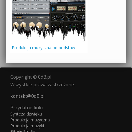
Produkcja muzyczna od podstaw
Copyright © 0dB.pl
Wszystkie prawa zastrzeżone.
kontakt@0dB.pl
Przydatne linki:
Synteza dźwięku
Produkcja muzyczna
Produkcja muzyki
Bitwig Studio