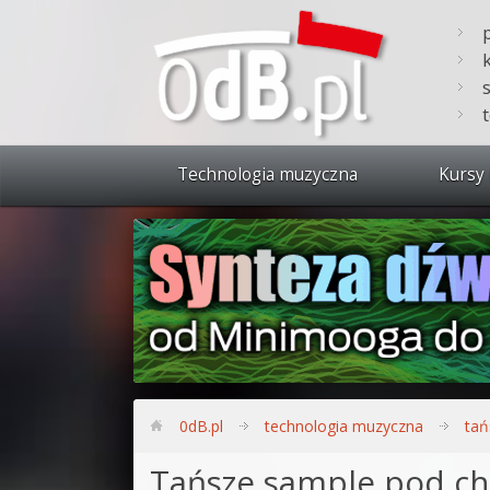
Technologia muzyczna
Kursy 
Zobacz 
Synteza
Produkc
Bitwig S
Produkc
0dB.pl
technologia muzyczna
tań
Sylenth
Tańsze sample pod ch