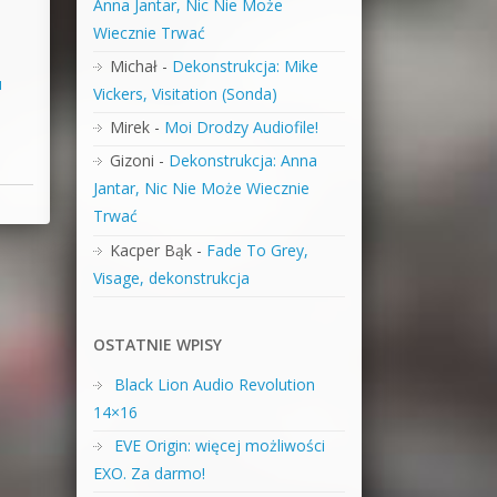
Anna Jantar, Nic Nie Może
Wiecznie Trwać
Michał
-
Dekonstrukcja: Mike
u
Vickers, Visitation (Sonda)
Mirek
-
Moi Drodzy Audiofile!
Gizoni
-
Dekonstrukcja: Anna
Jantar, Nic Nie Może Wiecznie
Trwać
Kacper Bąk
-
Fade To Grey,
Visage, dekonstrukcja
OSTATNIE WPISY
Black Lion Audio Revolution
14×16
EVE Origin: więcej możliwości
EXO. Za darmo!