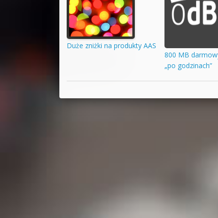
Duże zniżki na produkty AAS
800 MB darmowy
„po godzinach”