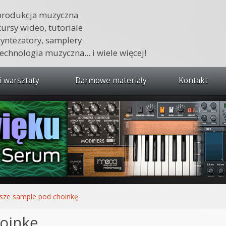
produkcja muzyczna
kursy wideo, tutoriale
syntezatory, samplery
technologia muzyczna... i wiele więcej!
i warsztaty
Darmowe materiały
Kontakt
wszystkie kursy i warsztaty
 dźwięku 🔥
ja muzyczna w praktyce
tudio od podstaw
ja muzyczna od podstaw
sze sample pod choinkę
1 od podstaw
oinkę