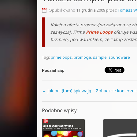
Sound F
Opublikowano
11 grudnia 2009
przez
Tomasz W
Dubstep
Kolejna oferta promocyjna związana ze zbl
Kontakt
zazwyczaj. Firma
Prime Loops
oferuje wsz
brzmień, pod warunkiem, że zakup zostan
Pakiety
Tagi:
primeloops
,
promocje
,
sample
,
soundware
Podziel się:
←
Jak oni (tam) śpiewają… Zobaczcie koniecznie
Zobacz wpisy
Podobne wpisy: