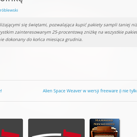
orge od podstaw
róblewski
 z syntezatorem Massive
iżającymi się świętami, pozwalająca kupić pakiety sampli taniej ni
 5 Kompendium
ystkim zainteresowanym 25-procentową zniżkę na wszystkie pakie
ie dokonany do końca miesiąca grudnia.
!
Alien Space Weaver w wersji freeware (i nie tyl