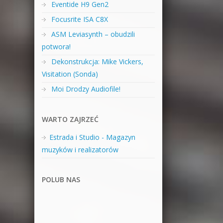
Eventide H9 Gen2
Focusrite ISA C8X
ASM Leviasynth – obudzili
potwora!
Dekonstrukcja: Mike Vickers,
Visitation (Sonda)
Moi Drodzy Audiofile!
WARTO ZAJRZEĆ
Estrada i Studio - Magazyn
muzyków i realizatorów
POLUB NAS