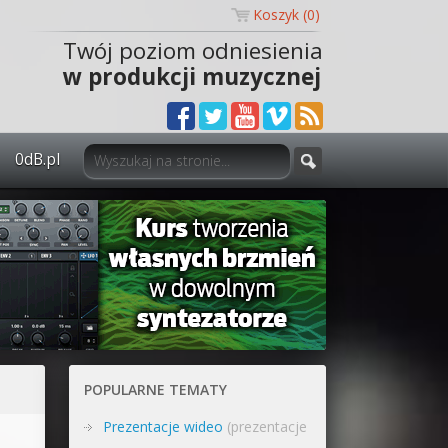
Koszyk (
0
)
Twój poziom odniesienia
w produkcji muzycznej
0dB.pl
0dB.pl - informacje
Newsletter
Materiały dla mediów
Archiwum aktualności
Polityka prywatności
POPULARNE TEMATY
Regulamin
Prezentacje wideo
(prezentacje