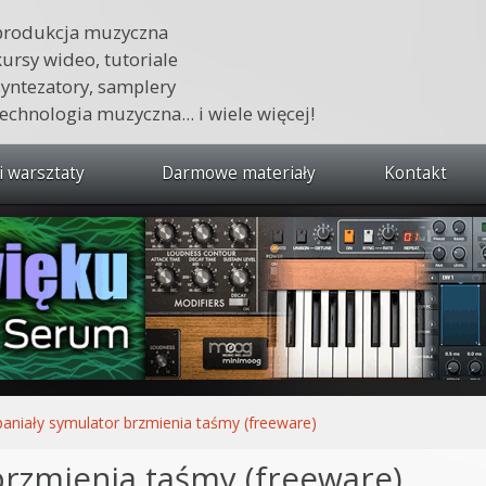
produkcja muzyczna
kursy wideo, tutoriale
syntezatory, samplery
technologia muzyczna... i wiele więcej!
i warsztaty
Darmowe materiały
Kontakt
wszystkie kursy i warsztaty
 dźwięku 🔥
ja muzyczna w praktyce
tudio od podstaw
ja muzyczna od podstaw
aniały symulator brzmienia taśmy (freeware)
1 od podstaw
brzmienia taśmy (freeware)