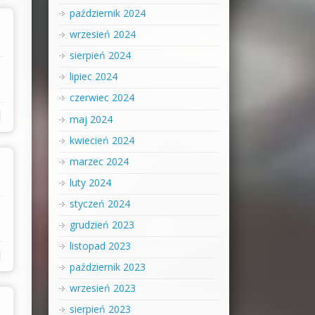
październik 2024
wrzesień 2024
sierpień 2024
lipiec 2024
czerwiec 2024
|
maj 2024
kwiecień 2024
marzec 2024
luty 2024
styczeń 2024
grudzień 2023
listopad 2023
|
październik 2023
wrzesień 2023
sierpień 2023