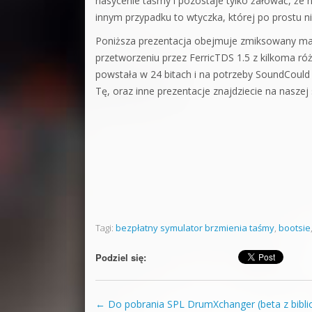
nasycenie taśmy i pozostaje tylko żałować, że 
innym przypadku to wtyczka, której po prostu n
Poniższa prezentacja obejmuje zmiksowany mate
przetworzeniu przez FerricTDS 1.5 z kilkoma róż
powstała w 24 bitach i na potrzeby SoundCould 
Tę, oraz inne prezentacje znajdziecie na naszej
Tagi:
bezpłatny symulator brzmienia taśmy
,
bootsie
Podziel się:
←
Do pobrania SPL DrumXchanger (beta z bibli
Zobacz wpisy