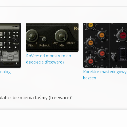
RoVee: od monstrum do
dziecięcia (freeware)
 analog
Korektor masteringowy
bezcen
lator brzmienia taśmy (freeware)
”