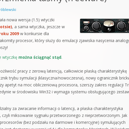
orge od podstaw
óblewski
 z syntezatorem Massive
ała nowa wersja (1.5) wtyczki
otsie)
, a sama wtyczka, jeszcze w
 5 Kompendium
roku 2009
w konkursie dla
nakomity procesor, który służy do emulacji zjawiska nasycenia analo
szy!
ie wtyczkę
można ściągnąć stąd
.
żliwość pracy z zerową latencją, całkowicie płaską charakterystykę
znik trybu symulacji (klasyczna/nowoczesna), nowy ogranicznik brickw
y apetyt na moc obliczeniową procesora, szerszy zakres regulacji Tr
e jedynie w środowisku Win32 i wymaga systemu obsługującego zesta
ny za zwracanie informacji o latencji, a płaska charakterystyka
 czyli miksowanie sygnału przetworzonego z nieprzetworzonym. Jak
 procesorów (bez podziału na darmowe i komercyjne) symulujących