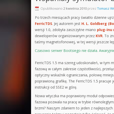
Sound F
Opublikowano
2 kwietnia 2010
przez
Tomasz Wr
Dubstep
Po trzech miesiącach pracy światło dzienne ujrz
FerricTDS
. Jej autorem jest
H. L. Goldberg (Bo
Kontakt
wersji 1.0, zdobyła zaszczytne miano
plug-inu 
Pakiety
deweloperów organizowanym przez
KVR
. To z
taśmy magnetofonowej, w tej wersji jeszcze lep
Czasowo serwer Bootsiego nie działa. Awaryjn
FerricTDS 1.5 ma szereg udoskonaleń, w tym mo
fazową w całym zakresie częstotliwości, przełąc
optyczny wskaźnik ograniczania, połowę mniejsz
poprawioną grafikę. The FerricTDS 1.5 pracuj
instrukcji od SSE2 w górę.
Nowa wtyczka ma poprawiony moduł odpowiedzial
fazowa pozwala na pracę w trybie równoległym,
brzmi? Naszym zdaniem to jeden z najlepszych