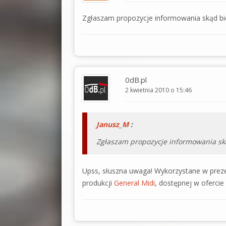
Zgłaszam propozycje informowania skąd bie
0dB.pl
2 kwietnia 2010 o 15:46
Janusz_M
:
Zgłaszam propozycje informowania ską
Upss, słuszna uwaga! Wykorzystane w preze
produkcji
General Midi
, dostępnej w ofercie