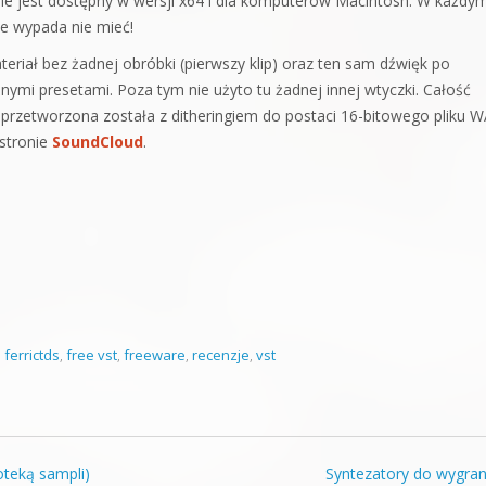
nie jest dostępny w wersji x64 i dla komputerów Macintosh. W każdy
ie wypada nie mieć!
riał bez żadnej obróbki (pierwszy klip) oraz ten sam dźwięk po
nymi presetami. Poza tym nie użyto tu żadnej innej wtyczki. Całość
przetworzona została z ditheringiem do postaci 16-bitowego pliku W
 stronie
SoundCloud
.
,
ferrictds
,
free vst
,
freeware
,
recenzje
,
vst
oteką sampli)
Syntezatory do wygra