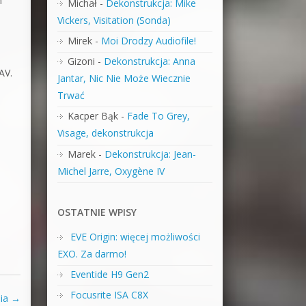
m
Michał
-
Dekonstrukcja: Mike
Vickers, Visitation (Sonda)
Mirek
-
Moi Drodzy Audiofile!
Gizoni
-
Dekonstrukcja: Anna
AV.
Jantar, Nic Nie Może Wiecznie
Trwać
Kacper Bąk
-
Fade To Grey,
Visage, dekonstrukcja
Marek
-
Dekonstrukcja: Jean-
Michel Jarre, Oxygène IV
OSTATNIE WPISY
EVE Origin: więcej możliwości
EXO. Za darmo!
Eventide H9 Gen2
Focusrite ISA C8X
nia
→