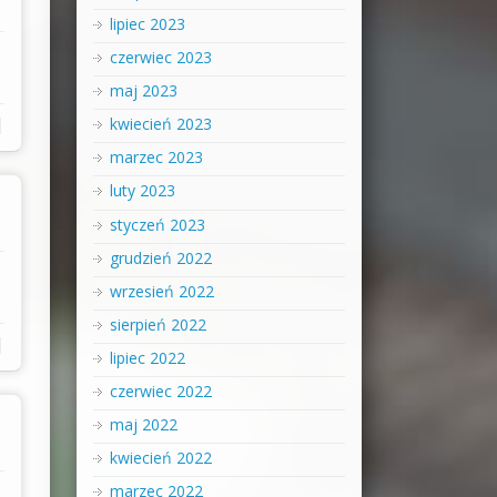
lipiec 2023
czerwiec 2023
maj 2023
|
kwiecień 2023
marzec 2023
luty 2023
styczeń 2023
grudzień 2022
wrzesień 2022
sierpień 2022
|
lipiec 2022
czerwiec 2022
maj 2022
kwiecień 2022
marzec 2022