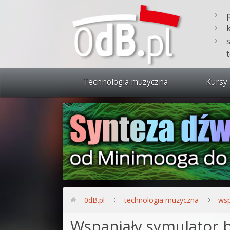
Technologia muzyczna
Kursy 
Zobacz 
Synteza
Produkc
Bitwig S
Produkc
0dB.pl
technologia muzyczna
wsp
Sylenth
Wspaniały symulator 