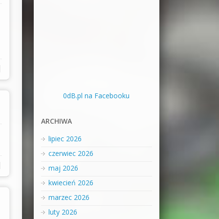
|
0dB.pl na Facebooku
ARCHIWA
lipiec 2026
czerwiec 2026
|
maj 2026
kwiecień 2026
marzec 2026
luty 2026