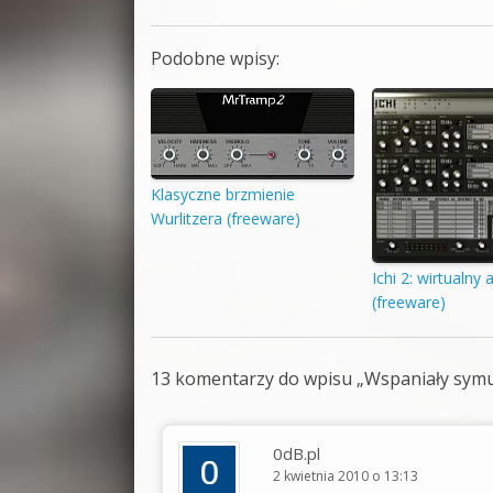
Podobne wpisy:
Klasyczne brzmienie
Wurlitzera (freeware)
Ichi 2: wirtualny
(freeware)
13 komentarzy do wpisu „
Wspaniały symu
0dB.pl
2 kwietnia 2010 o 13:13