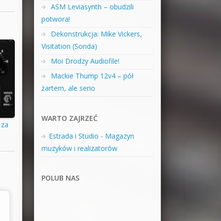
ASM Leviasynth – obudzili
potwora!
Dekonstrukcja: Mike Vickers,
Visitation (Sonda)
Moi Drodzy Audiofile!
Mackie Thump 12v4 – pół
żartem, ale serio
WARTO ZAJRZEĆ
 za
Estrada i Studio - Magazyn
muzyków i realizatorów
POLUB NAS