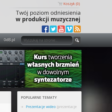
Koszyk (
0
)
Twój poziom odniesienia
w produkcji muzycznej
0dB.pl
0dB.pl - informacje
Newsletter
Materiały dla mediów
Archiwum aktualności
Polityka prywatności
POPULARNE TEMATY
Regulamin
Prezentacje wideo
(prezentacje